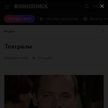
Войти
Онлайн-кинотеатр
Билеты в 
Смотреть кино
Медиа
Театралы
8 февраля 2006
Обсудить