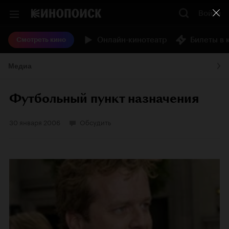
Войти
Онлайн-кинотеатр
Билеты в 
Смотреть кино
Медиа
Футбольный пункт назначения
30 января 2006
Обсудить