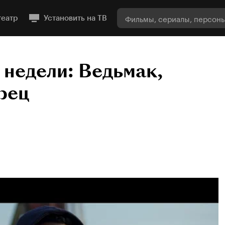
театр
Установить на ТВ
 недели: Ведьмак,
рец