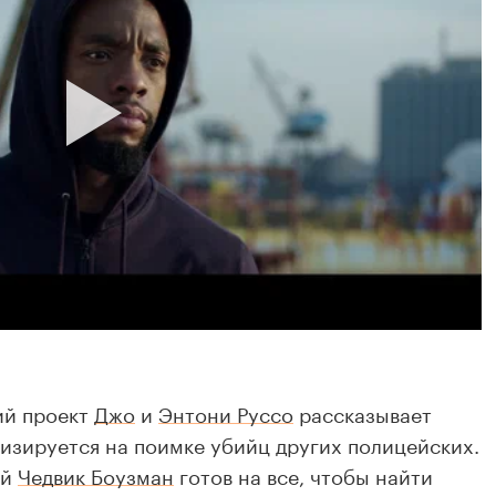
ий проект
Джо
и
Энтони Руссо
рассказывает
лизируется на поимке убийц других полицейских.
ый
Чедвик Боузман
готов на все, чтобы найти