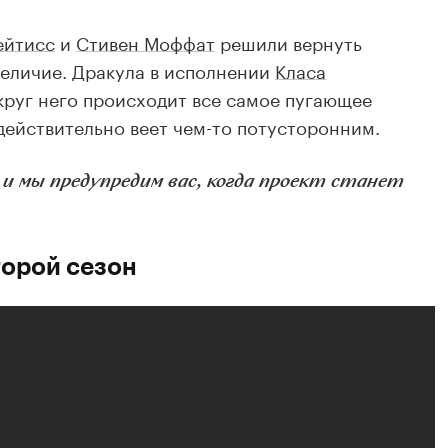
ейтисс
и
Стивен Моффат
решили вернуть
величие. Дракула в исполнении
Класа
круг него происходит все самое пугающее
 действительно веет чем-то потусторонним.
 мы предупредим вас, когда проект станет
торой сезон