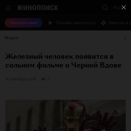
Войти
Онлайн-кинотеатр
Билеты в 
Смотреть кино
Медиа
Железный человек появится в
сольном фильме о Черной Вдове
16 сентября 2019
7