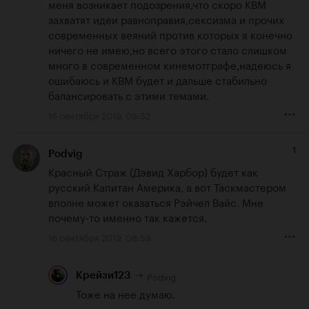
меня возникает подозрения,что скоро КВМ 
захватят идеи равноправия,сексизма и прочих 
современных веяний против которых я конечно 
ничего не имею,но всего этого стало слишком 
много в современном кинемотграфе,надеюсь я 
ошибаюсь и КВМ будет и дальше стабильно 
балансировать с этими темами.
16 сентября 2019, 08:52
1
Podvig
Красный Страж (Дэвид Харбор) будет как 
русский Капитан Америка, а вот Таскмастером 
вполне может оказаться Рэйчел Вайс. Мне 
почему-то именно так кажется.
16 сентября 2019, 08:59
Podvig
Крейзи123
Тоже на нее думаю.