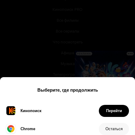
Кинопоиск PRO
Все фильмы
Все сериалы
Что посмотреть
Афиша
РЕКЛАМА
Музыка
Телепрограмма
Книги
Служба поддержки
© 2003 —
2026
,
Кинопоиск
18
+
Проект компании