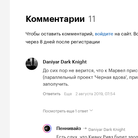
11
Комментарии
Чтобы оставить комментарий,
на сайт.
В
войдите
через 8 дней после регистрации
Daniyar Dark Knight
До сих пор не верится, что к Марвел прис
(параллельный проект 'Черная вдова', прим
заполучить.
Ответить
Еще
2 августа 2019, 07:54
Посмотреть еще
1 ответ
Daniyar Dark Knight
Пеннивайз
Есть слух, что Киану Ривз будет зло