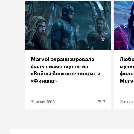
Marvel экранизировала
Любо
фальшивые сцены из
муль
«Войны бесконечности» и
филь
«Финала»
Marv
31 июля 2019
7
21 июля