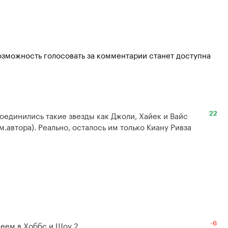
озможность голосовать за комментарии станет доступна
оединились такие звезды как Джоли, Хайек и Вайс 
22
.автора). Реально, осталось им только Киану Ривза 
деем в Хоббс и Шоу 2.
-6