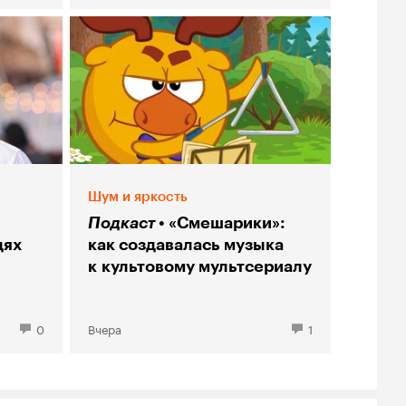
Шум и яркость
Подкаст
«Смешарики»:
дях
как создавалась музыка
к культовому мультсериалу
0
Вчера
1