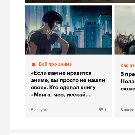
Всё про аниме
Как эт
«Если вам не нравится
5 пр
аниме, вы просто не нашли
Нолан
свое». Кто сделал книгу
сюже
«Манга, моэ, исекай.
Большой гид по аниме»
5 августа
1
5 авгус