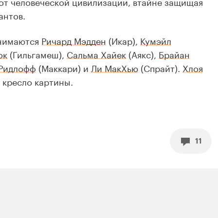
от человеческой цивилизации, втайне защищая
антов.
снимаются
Ричард Мэдден
(Икар),
Кумэйл
ок
(Гильгамеш),
Сальма Хайек
(Аякс),
Брайан
Ридлофф
(Маккари) и
Ли МакХью
(Спрайт).
Хлоя
 кресло картины.
11