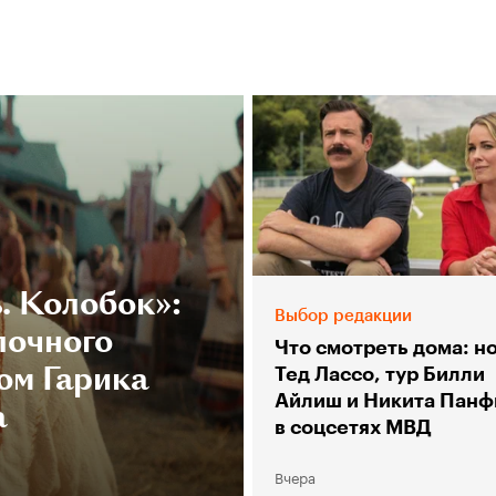
. Колобок»:
Выбор редакции
лочного
Что смотреть дома: н
ом Гарика
Тед Лассо, тур Билли
Айлиш и Никита Панф
а
в соцсетях МВД
Вчера