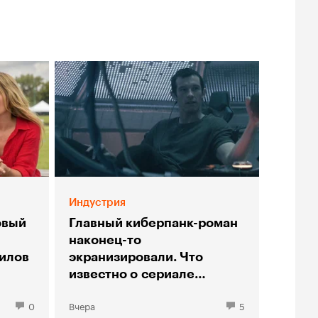
Индустрия
овый
Главный киберпанк-роман
наконец-то
илов
экранизировали. Что
известно о сериале
«Нейромант»
0
Вчера
5