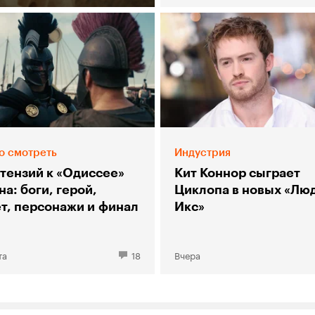
о смотреть
Индустрия
етензий к «Одиссее»
Кит Коннор сыграет
а: боги, герой,
Циклопа в новых «Лю
т, персонажи и финал
Икс»
та
18
Вчера