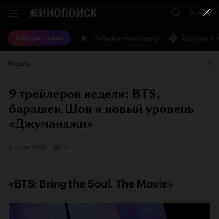
Войти
Онлайн-кинотеатр
Билеты в 
Смотреть кино
Медиа
9 трейлеров недели: BTS,
барашек Шон и новый уровень
«Джуманджи»
5 июля 2019
6
«BTS: Bring the Soul. The Movie»