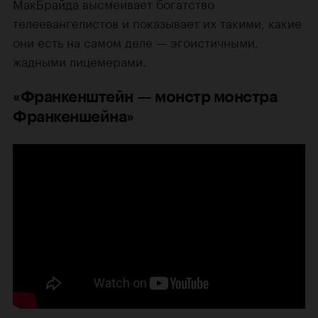
МакБрайда
высмеивает богатство
телеевангелистов и показывает их такими, какие
они есть на самом деле — эгоистичными,
жадными лицемерами.
«Франкенштейн — монстр монстра
Франкеншейна»