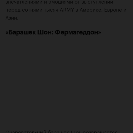
впечатлениями и эмоциями от выступлений
перед сотнями тысяч ARMY в Америке, Европе и
Азии.
«Барашек Шон: Фермагеддон»
Очаровательный барашек Шон возвращается