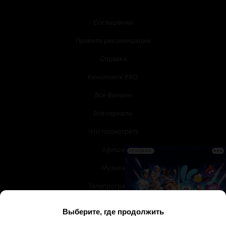
Соглашение
Правила рекомендаций
Справка
Кинопоиск PRO
Все фильмы
Все сериалы
Что посмотреть
Афиша
РЕКЛАМА
Музыка
Телепрограмма
Книги
Служба поддержки