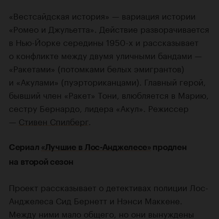
«Вестсайдская история» — вариация истории
«Ромео и Джульетта». Действие разворачивается
в Нью-Йорке середины 1950-х и рассказывает
о конфликте между двумя уличными бандами —
«Ракетами» (потомками белых эмигрантов)
и «Акулами» (пуэрториканцами). Главный герой,
бывший член «Ракет» Тони, влюбляется в Марию,
сестру Бернардо, лидера «Акул». Режиссер
—
Стивен Спилберг
.
Сериал
«Лучшие в Лос-Анджелесе»
продлен
на второй сезон
Проект рассказывает о детективах полиции Лос-
Анджелеса Сид Бернетт и Нэнси Маккене.
Между ними мало общего, но они вынуждены