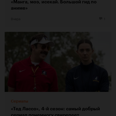
«Манга, моэ, исекай. Большой гид по
аниме»
Вчера
1
Сериалы
«Тед Лассо», 4-й сезон: самый добрый
сериал понемногу свирепеет