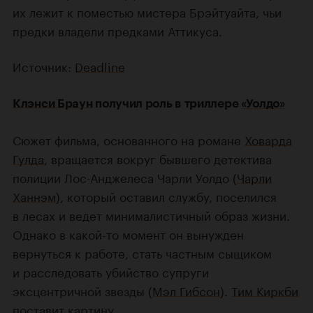
их лежит к поместью мистера Брэйтуайта, чьи
предки владели предками Аттикуса.
Источник:
Deadline
Клэнси Браун
получил роль в триллере
«Уолдо»
Сюжет фильма, основанного на романе
Ховарда
Гулда
, вращается вокруг бывшего детектива
полиции Лос-Анджелеса Чарли Уолдо (
Чарли
Ханнэм
), который оставил службу, поселился
в лесах и ведет минималистичный образ жизни.
Однако в какой-то момент он вынужден
вернуться к работе, стать частным сыщиком
и расследовать убийство супруги
эксцентричной звезды (
Мэл Гибсон
).
Тим Киркби
поставит картину.