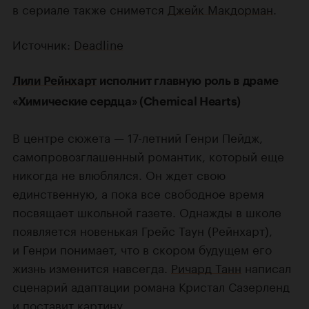
в сериале также снимется
Джейк Макдорман
.
Источник:
Deadline
Лили Рейнхарт
исполнит главную роль в драме
«Химические сердца» (Chemical Hearts)
В центре сюжета — 17-летний Генри Пейдж,
самопровозглашенный романтик, который еще
никогда не влюблялся. Он ждет свою
единственную, а пока все свободное время
посвящает школьной газете. Однажды в школе
появляется новенькая Грейс Таун (Рейнхарт),
и Генри понимает, что в скором будущем его
жизнь изменится навсегда.
Ричард Танн
написал
сценарий адаптации романа Кристал Сазерленд
и поставит картину.