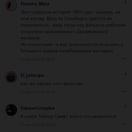
3
Dreamy_Mary
'Вестсайдская история' 1961 года - шедевр, на 
мой взгляд. Вряд ли Спилбергу удастся ее 
переплюнуть - ведь тогда над фильмом работали 
создатели оригинального Бродвейского 
мюзикла. 

Но посмотрим - я жду возможности услышать с 
большого экрана полюбившиеся мелодии)
17 июня 2019, 18:01
-4
El_principe
Как же надоел этот винегрет
17 июня 2019, 19:36
-1
DarvonComplex
В клипе Тейлор Свифт много кто засветился
17 июня 2019, 20:31