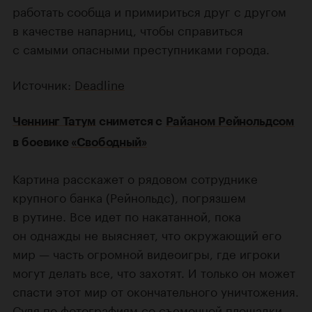
работать сообща и примириться друг с другом
в качестве напарниц, чтобы справиться
с самыми опасными преступниками города.
Источник:
Deadline
Ченнинг Татум
снимется c
Райаном Рейнольдсом
в боевике
«Свободный»
Картина расскажет о рядовом сотруднике
крупного банка (Рейнольдс), погрязшем
в рутине. Все идет по накатанной, пока
он однажды не выясняет, что окружающий его
мир — часть огромной видеоигры, где игроки
могут делать все, что захотят. И только он может
спасти этот мир от окончательного уничтожения.
Судя по фотографиям со съемочной площадки,