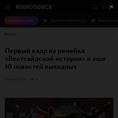
Войти
Онлайн-кинотеатр
Билеты в 
Смотреть кино
Медиа
Первый кадр из ремейка
«Вестсайдcкой истории» и еще
10 новостей выходных
17 июня 2019
6