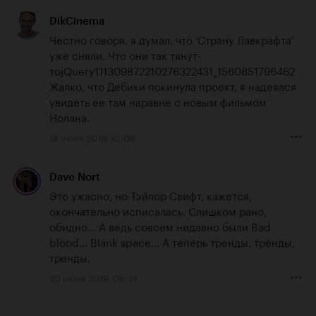
DikCinema
Честно говоря, я думал, что 'Страну Лавкрафта' 
уже сняли. Что они так тянут-
тоjQuery111309872210276322431_1560851796462 
Жалко, что Дебики покинула проект, я надеялся 
увидеть ее там наравне с новым фильмом 
Нолана.
18 июня 2019, 10:06
Dave Nort
Это ужасно, но Тэйлор Свифт, кажется, 
окончательно исписалась. Слишком рано, 
обидно... А ведь совсем недавно были Bad 
blood... Blank space... А теперь тренды, тренды, 
тренды.
20 июня 2019, 08:51