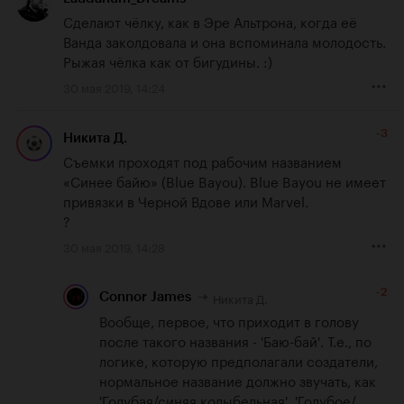
Сделают чёлку, как в Эре Альтрона, когда её 
Ванда заколдовала и она вспоминала молодость. 
Рыжая чёлка как от бигудины. :)
30 мая 2019, 14:24
-3
Никита Д.
Съемки проходят под рабочим названием 
«Синее байю» (Blue Bayou). Blue Bayou не имеет 
привязки в Черной Вдове или Marvel.

?
30 мая 2019, 14:28
-2
Никита Д.
Connor James
Вообще, первое, что приходит в голову 
после такого названия - 'Баю-бай'. Т.е., по 
логике, которую предполагали создатели, 
нормальное название должно звучать, как 
'Голубая/синяя колыбельная', 'Голубое/