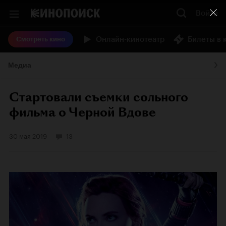
Войти
Онлайн-кинотеатр
Билеты в 
Смотреть кино
Медиа
Стартовали съемки сольного
фильма о Черной Вдове
30 мая 2019
13