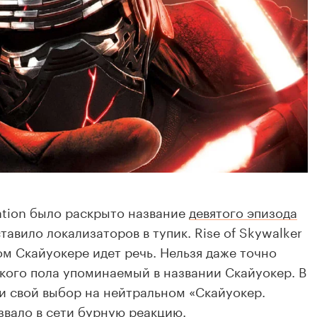
ration было раскрыто название
девятого эпизода
ставило локализаторов в тупик. Rise of Skywalker
ком Скайуокере идет речь. Нельзя даже точно
акого пола упоминаемый в названии Скайуокер. В
и свой выбор на нейтральном «Скайуокер.
звало в сети бурную реакцию.