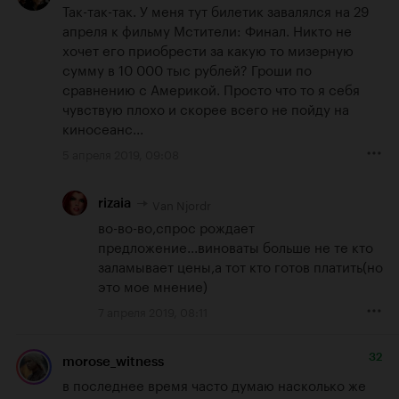
Так-так-так. У меня тут билетик завалялся на 29 
апреля к фильму Мстители: Финал. Никто не 
хочет его приобрести за какую то мизерную 
сумму в 10 000 тыс рублей? Гроши по 
сравнению с Америкой. Просто что то я себя 
чувствую плохо и скорее всего не пойду на 
киносеанс...
5 апреля 2019, 09:08
Van Njordr
rizaia
во-во-во,спрос рождает 
предложение...виноваты больше не те кто 
заламывает цены,а тот кто готов платить(но 
это мое мнение)
7 апреля 2019, 08:11
32
morose_witness
в последнее время часто думаю насколько же 