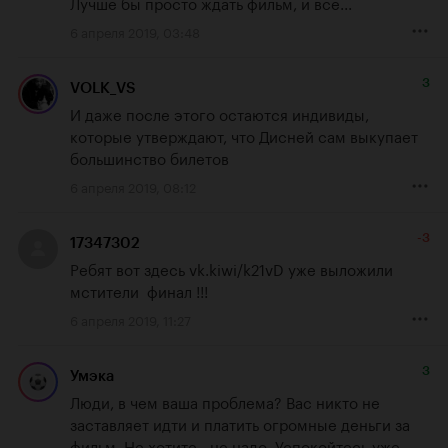
Лучше бы просто ждать фильм, и всё...
6 апреля 2019, 03:48
3
VOLK_VS
И даже после этого остаются индивиды, 
которые утверждают, что Дисней сам выкупает 
большинство билетов
6 апреля 2019, 08:12
-3
17347302
Ребят вот здесь vk.kiwi/k21vD уже выложили 
мстители  финал !!!
6 апреля 2019, 11:27
3
Умэка
Люди, в чем ваша проблема? Вас никто не 
заставляет идти и платить огромные деньги за 
фильм. Не хотите - не надо. Успокойтесь уже