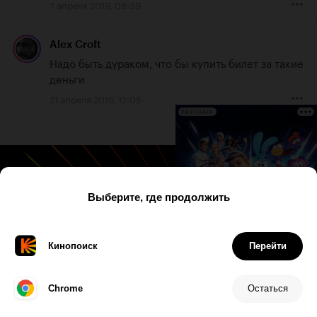
7 апреля 2019, 08:39
Alex Croft
Надо быть дураком, что бы купить билет за такие 
деньги
21 апреля 2019, 12:05
РЕКЛАМА