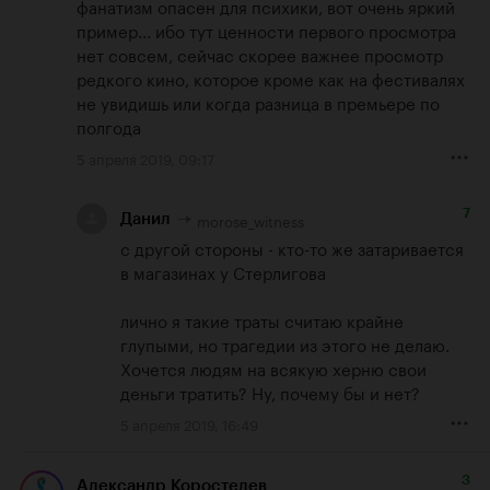
фанатизм опасен для психики, вот очень яркий 
пример... ибо тут ценности первого просмотра 
нет совсем, сейчас скорее важнее просмотр 
редкого кино, которое кроме как на фестивалях 
не увидишь или когда разница в премьере по 
полгода
5 апреля 2019, 09:17
7
morose_witness
Данил
с другой стороны - кто-то же затаривается 
в магазинах у Стерлигова

лично я такие траты считаю крайне 
глупыми, но трагедии из этого не делаю. 
Хочется людям на всякую херню свои 
деньги тратить? Ну, почему бы и нет?
5 апреля 2019, 16:49
3
Александр Коростелев