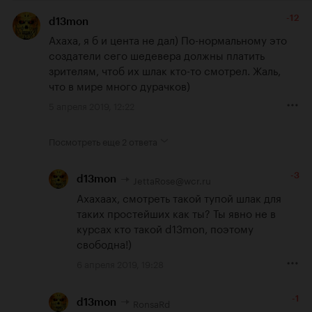
-12
d13mon
Ахаха, я б и цента не дал) По-нормальному это 
создатели сего шедевера должны платить 
зрителям, чтоб их шлак кто-то смотрел. Жаль, 
что в мире много дурачков)
5 апреля 2019, 12:22
Посмотреть еще
2 ответа
-3
JettaRose@wcr.ru
d13mon
Ахахаах, смотреть такой тупой шлак для 
таких простейших как ты? Ты явно не в 
курсах кто такой d13mon, поэтому 
свободна!)
6 апреля 2019, 19:28
-1
RonsaRd
d13mon