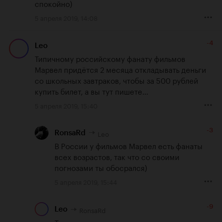
спокойно)
5 апреля 2019, 14:08
-4
Leo
Типичному российскому фанату фильмов 
Марвел придётся 2 месяца откладывать деньги 
со школьных завтраков, чтобы за 500 рублей 
купить билет, а вы тут пишете...
5 апреля 2019, 15:40
-3
Leo
RonsaRd
В России у фильмов Марвел есть фанаты 
всех возрастов, так что со своими 
погнозами ты обосрался)
5 апреля 2019, 15:44
-9
RonsaRd
Leo
Так смешно пошутил, а ты даже не 