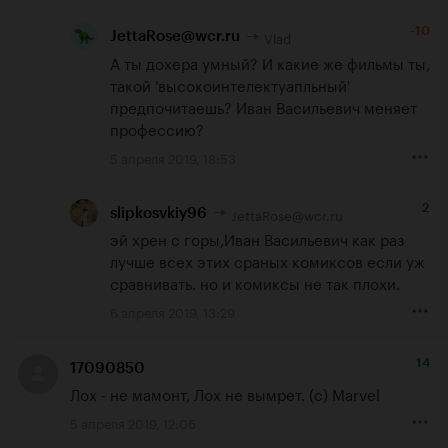
-10
Vlad
JettaRose@wcr.ru
А ты дохера умный? И какие же фильмы ты, 
такой 'высокоинтелектуапльный' 
предпочитаешь? Иван Васильевич меняет 
профессию?
5 апреля 2019, 18:53
2
JettaRose@wcr.ru
slipkosvkiy96
эй хрен с горы,Иван Васильевич как раз 
лучше всех этих сраных комиксов если уж 
сравнивать. но и комиксы не так плохи.
6 апреля 2019, 13:29
14
17090850
Лох - не мамонт, Лох не вымрет. (с) Marvel
5 апреля 2019, 12:06