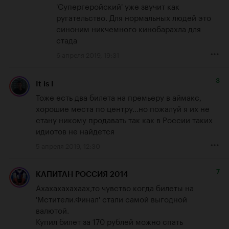
'Супергеройский' уже звучит как 
ругательство. Для нормальных людей это 
синоним никчемного кинобарахла для 
стада
6 апреля 2019, 19:31
3
It is I
Тоже есть два билета на премьеру в аймакс, 
хорошие места по центру...но пожалуй я их не 
стану никому продавать так как в России таких 
идиотов не найдется
5 апреля 2019, 12:30
7
КАПИТАН РОССИЯ 2014
Ахахахахахаах,то чувство когда билеты на 
'Мстители.Финал' стали самой выгодной 
валютой.

Купил билет за 170 рублей можно спать 