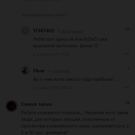
Посмотреть еще
1 ответ
-16
Black Beast
17347302
Ребят вот здесь vk.kiwi/k21vD уже 
выложили мстители  финал !!!
6 апреля 2019, 11:31
-1
KimRomik
Fleox
Вы к нам из из какого года прибыли?..
7 апреля 2019, 08:43
79
Connor James
Ребята конкретно поехали... Неужели есть такие 
люди, для которых эмоции, полученные от 
просмотра конвейерного кино, оцениваются в 2, 
5 и 10 тыс. долларов?