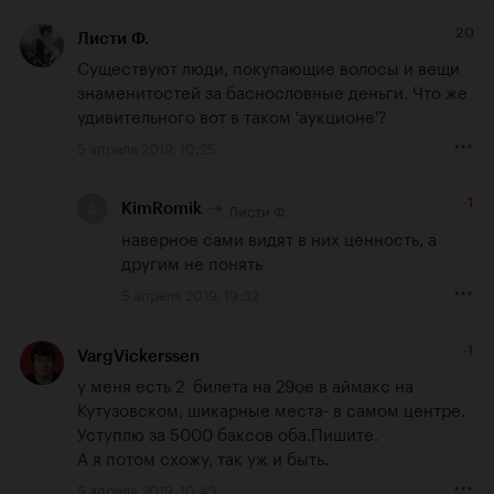
20
Листи Ф.
Существуют люди, покупающие волосы и вещи 
знаменитостей за баснословные деньги. Что же 
удивительного вот в таком 'аукционе'?
5 апреля 2019, 10:25
-1
Листи Ф.
KimRomik
наверное сами видят в них ценность, а 
другим не понять
5 апреля 2019, 19:32
-1
VargVickerssen
у меня есть 2  билета на 29ое в аймакс на 
Кутузовском, шикарные места- в самом центре.

Уступлю за 5000 баксов оба.Пишите.

А я потом схожу, так уж и быть.
5 апреля 2019, 10:43