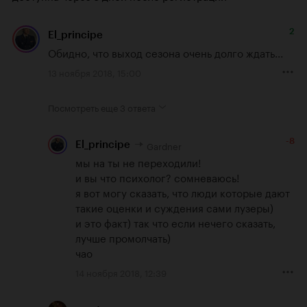
2
El_principe
Обидно, что выход сезона очень долго ждать...
13 ноября 2018, 15:00
Посмотреть еще
3 ответа
-8
Gardner
El_principe
мы на ты не переходили!

и вы что психолог? сомневаюсь!

я вот могу сказать, что люди которые дают 
такие оценки и суждения сами лузеры)

и это факт) так что если нечего сказать, 
лучше промолчать)

чао
14 ноября 2018, 12:39