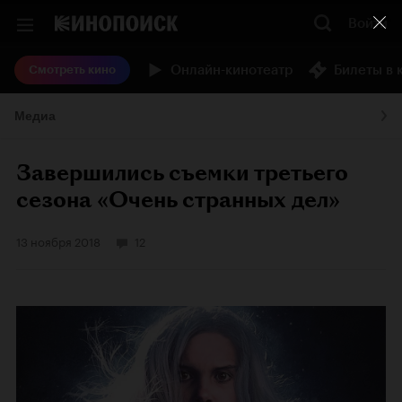
Войти
Онлайн-кинотеатр
Билеты в 
Смотреть кино
Медиа
Завершились съемки третьего
сезона «Очень странных дел»
13 ноября 2018
12