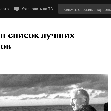
театр
Установить на ТВ
н список лучших
мов