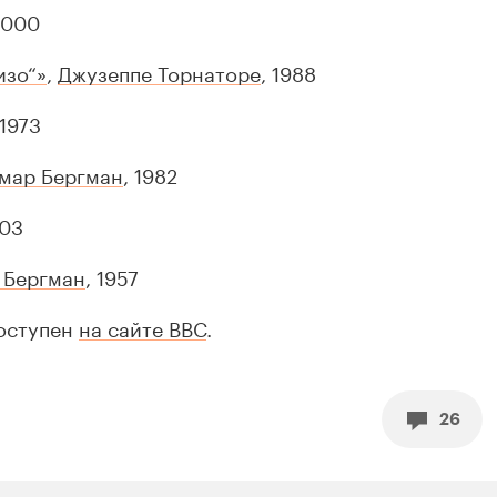
2000
изо“»
,
Джузеппе Торнаторе
, 1988
 1973
мар Бергман
, 1982
003
 Бергман
, 1957
оступен
на сайте BBC
.
26