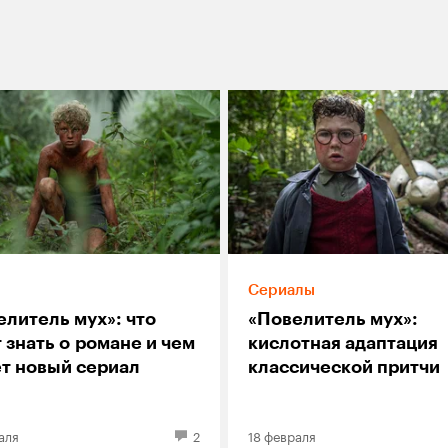
Сериалы
елитель мух»: что
«Повелитель мух»:
 знать о романе и чем
кислотная адаптация
ет новый сериал
классической притчи
аля
2
18 февраля