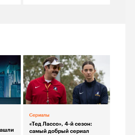
Сериалы
я
«Тед Лассо», 4-й сезон:
нашли
самый добрый сериал