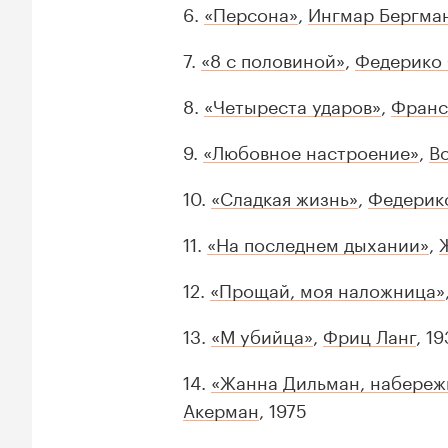
6.
«Персона»
,
Ингмар Бергма
7.
«8 с половиной»
,
Федерико
8.
«Четыреста ударов»
,
Франс
9.
«Любовное настроение»
,
В
10.
«Сладкая жизнь»
,
Федерик
11.
«На последнем дыхании»
,
12.
«Прощай, моя наложница»
13.
«М убийца»
,
Фриц Ланг
, 19
14.
«Жанна Дильман, набережн
Акерман
, 1975