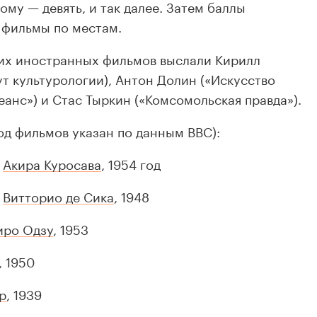
ому — девять, и так далее. Затем баллы
 фильмы по местам.
ших иностранных фильмов выслали Кирилл
ут культурологии), Антон Долин («Искусство
еанс») и Стас Тыркин («Комсомольская правда»).
од фильмов указан по данным BBC):
р
Акира Куросава
, 1954 год
,
Витторио де Сика
, 1948
иро Одзу
, 1953
, 1950
р
, 1939