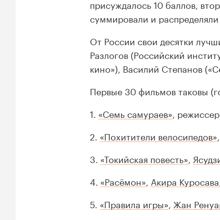
присуждалось 10 баллов, втор
суммировали и распределяли
От России свои десятки луч
Разлогов (Российский инстит
кино»), Василий Степанов («С
Первые 30 фильмов таковы (г
1.
«Семь самураев»
, режиссе
2.
«Похитители велосипедов»
3.
«Токийская повесть»
,
Ясудз
4.
«Расёмон»
,
Акира Куросава
5.
«Правила игры»
,
Жан Ренуа