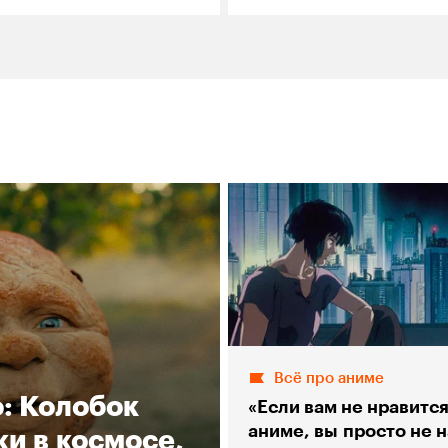
Всё про аниме
о: Колобок
«Если вам не нравитс
аниме, вы просто не 
и в космосе,