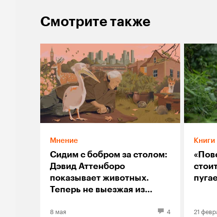
Смотрите также
Мнение
Книги
Сидим с бобром за столом:
«Пов
Дэвид Аттенборо
стоит
показывает животных.
пуга
Теперь не выезжая из
Лондона
8 мая
4
21 февр