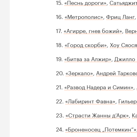
15.
«Песнь дороги»
,
Сатьяджит
16.
«Метрополис»
,
Фриц Ланг
,
17.
«Агирре, гнев божий»
,
Вер
18.
«Город скорби»
,
Хоу Сяос
19.
«Битва за Алжир»
,
Джилло 
20.
«Зеркало»
,
Андрей Тарков
21.
«Развод Надера и Симин»
,
22.
«Лабиринт Фавна»
,
Гильер
23.
«Страсти Жанны д’Арк»
,
К
24.
«Броненосец „Потемкин“»