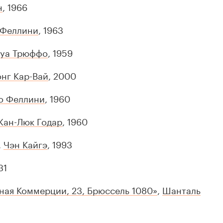
н
, 1966
 Феллини
, 1963
уа Трюффо
, 1959
онг Кар-Вай
, 2000
о Феллини
, 1960
Жан-Люк Годар
, 1960
,
Чэн Кайгэ
, 1993
31
ая Коммерции, 23, Брюссель 1080»
,
Шанталь