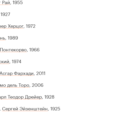
 Рай
, 1955
 1927
нер Херцог
, 1972
янь
, 1989
Понтекорво
, 1966
ский
, 1974
Асгар Фархади
, 2011
мо дель Торо
, 2006
арл Теодор Дрейер
, 1928
,
Сергей Эйзенштейн
, 1925