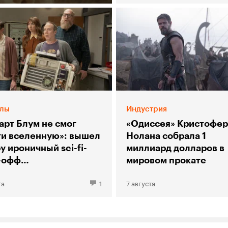
лы
Индустрия
арт Блум не смог
«Одиссея» Кристофер
ти вселенную»: вышел
Нолана собрала 1
у ироничный sci-fi-
миллиард долларов в
-офф
мировом прокате
рии большого взрыва»
та
1
7 августа