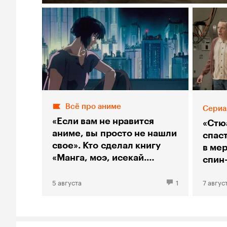
Всё про аниме
Сериа
«Если вам не нравится
«Стю
аниме, вы просто не нашли
спас
свое». Кто сделал книгу
в мер
«Манга, моэ, исекай.
спин
Большой гид по аниме»
«Тео
5 августа
1
7 авгус