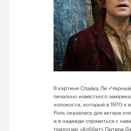
В картине
Спайка Ли
«Черный
печально известного америка
холокоста, который в 1970-х 
Роль оказалась для актера оч
и в надежде справиться с на
трилогию
«Хоббит»
Питера Д