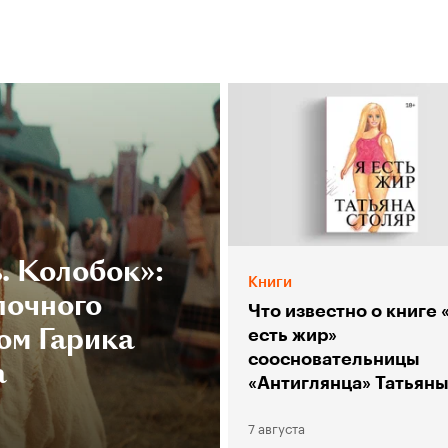
. Колобок»:
Книги
лочного
Что известно о книге 
ом Гарика
есть жир»
соосновательницы
а
«Антиглянца» Татьян
Столяр
7 августа