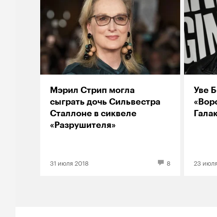
Мэрил Стрип могла
Уве Б
сыграть дочь Сильвестра
«Вор
Сталлоне в сиквеле
Галак
«Разрушителя»
31 июля 2018
8
23 июля