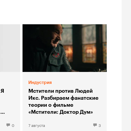
Индустрия
«Я
Мстители против Людей
Икс. Разбираем фанатские
теории о фильме
ы
«Мстители: Доктор Дум»
0
7 августа
3