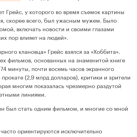
ет Грейс, у которого во время съемок картины
 я, скорее всего, был ужасным мужем. Было
омой, включать новости и своими глазами
сих пор влияет на людей».
рного клановца» Грейс взялся за «Хоббита».
ех фильмов, основанных на знаменитой книге
474 минуты, почти восемь часов экранного
 прокате (2,9 млрд долларов), критики и зрители
орая многим показалась чрезмерно раздутой
етными линиями.
ен был стать одним фильмом, и многие со мной
ы часто ориентируются исключительно