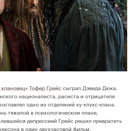
 клановец»
Тофер Грейс
сыграл Дэвида Дюка,
нского националиста, расиста и отрицателя
возглавлял одно из отделений ку-клукс-клана.
ень тяжелой в психологическом плане,
валившейся депрессией Грейс решил превратить
жексона
в один двухчасовой фильм.