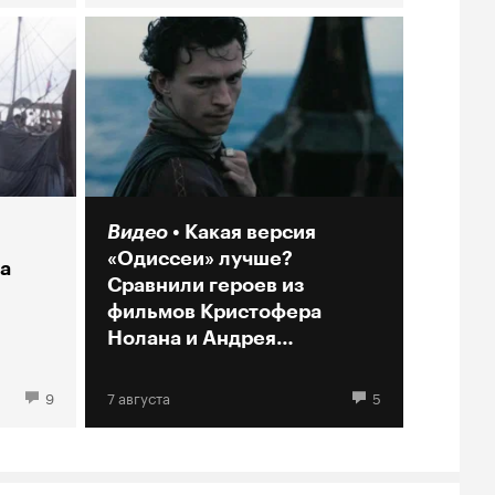
Видео
Какая версия
«Одиссеи» лучше?
а
Сравнили героев из
фильмов Кристофера
Нолана и Андрея
Кончаловского
9
7 августа
5