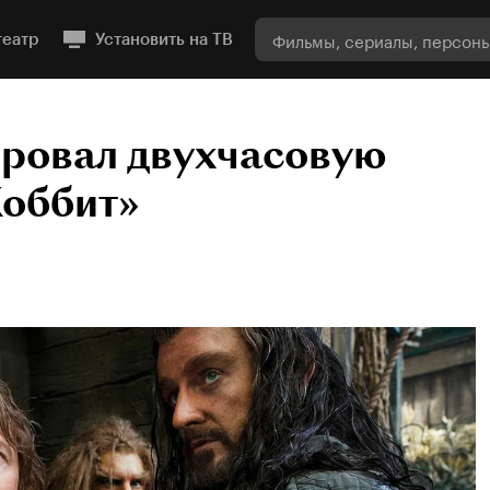
театр
Установить на ТВ
ировал двухчасовую
Хоббит»