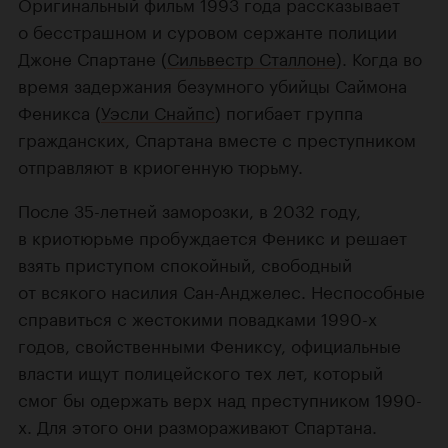
Оригинальный фильм 1993 года рассказывает
о бесстрашном и суровом сержанте полиции
Джоне Спартане (
Сильвестр Сталлоне
). Когда во
время задержания безумного убийцы Саймона
Феникса (
Уэсли Снайпс
) погибает группа
гражданских, Спартана вместе с преступником
отправляют в криогенную тюрьму.
После 35-летней заморозки, в 2032 году,
в криотюрьме пробуждается Феникс и решает
взять приступом спокойный, свободный
от всякого насилия Сан-Анджелес. Неспособные
справиться с жестокими повадками 1990-х
годов, свойственными Фениксу, официальные
власти ищут полицейского тех лет, который
смог бы одержать верх над преступником 1990-
х. Для этого они размораживают Спартана.