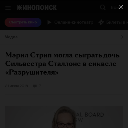
Войти
Онлайн-кинотеатр
Билеты в 
Смотреть кино
Медиа
Мэрил Стрип могла сыграть дочь
Сильвестра Сталлоне в сиквеле
«Разрушителя»
31 июля 2018
7