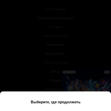
Соглашение
Правила рекомендаций
Справка
Кинопоиск PRO
Все фильмы
Все сериалы
Что посмотреть
Афиша
РЕКЛАМА
Музыка
Телепрограмма
Книги
Служба поддержки