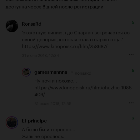
доступна через 8 дней после регистрации
5
RonsaRd
'сюжетную линию, где Спартан встречается со 
своей дочерью, которая стала старше отца.' - 
https://www.kinopoisk.ru/film/258687/
31 июля 2018, 12:34
5
RonsaRd
gamesmannna
Ну почти похоже... 
https://www.kinopoisk.ru/film/chuzhie-1986-
406/
31 июля 2018, 12:55
2
El_principe
А было бы интересно...

Жаль не срослось.
