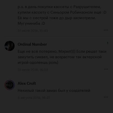
p.s. в день покупки кассеты с Разрушителем, 
купили кассету с Синьором Робинзоном ещё :D

Её мы с сестрой тоже до дыр засмотрели. 
Мугуниниба :D
31 июля 2018, 15:43
1
Ordinal Number
Еще не всё потеряно, Мэрил!))) Если решат таки 
замутить сиквел, не возрастом так актерской 
игрой одолеешь роль)
31 июля 2018, 16:03
Alex Croft
Нехилый такой замах был у создателей
6 августа 2018, 16:41