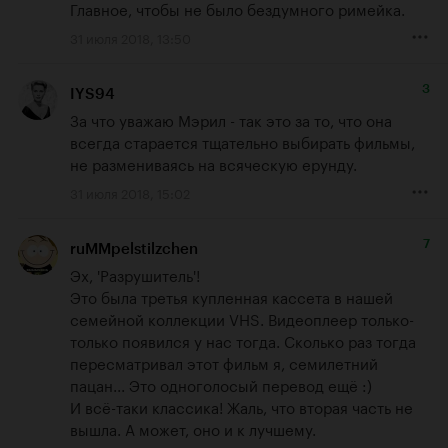
Главное, чтобы не было бездумного римейка.
31 июля 2018, 13:50
3
IYS94
За что уважаю Мэрил - так это за то, что она 
всегда старается тщательно выбирать фильмы, 
не размениваясь на всяческую ерунду.
31 июля 2018, 15:02
7
ruMMpelstilzchen
Эх, 'Разрушитель'!

Это была третья купленная кассета в нашей 
семейной коллекции VHS. Видеоплеер только-
только появился у нас тогда. Сколько раз тогда 
пересматривал этот фильм я, семилетний 
пацан... Это одноголосый перевод ещё :)

И всё-таки классика! Жаль, что вторая часть не 
вышла. А может, оно и к лучшему.
