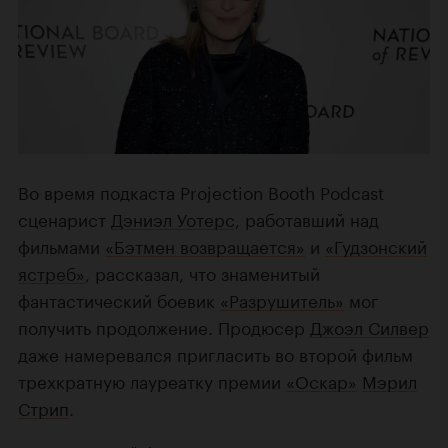
Во время подкаста Projection Booth Podcast
сценарист
Дэниэл Уотерс
, работавший над
фильмами
«Бэтмен возвращается»
и
«Гудзонский
ястреб»
, рассказал, что знаменитый
фантастический боевик
«Разрушитель»
мог
получить продолжение. Продюсер
Джоэл Силвер
даже намеревался пригласить во второй фильм
трехкратную лауреатку премии
«Оскар»
Мэрил
Стрип
.