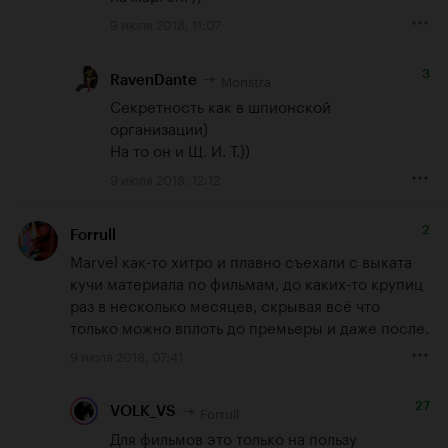
9 июля 2018, 11:07
3
Monstra
RavenDante
Секретность как в шпионской 
организации)

На то он и Щ. И. Т.))
9 июля 2018, 12:12
2
Forrull
Marvel как-то хитро и плавно съехали с выката 
кучи материала по фильмам, до каких-то крупиц 
раз в несколько месяцев, скрывая всё что 
только можно вплоть до премьеры и даже после.
9 июля 2018, 07:41
27
Forrull
VOLK_VS
Для фильмов это только на пользу