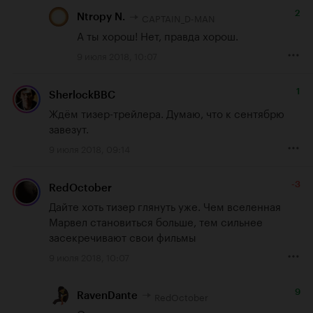
2
CAPTAIN_D-MAN
Ntropy N.
А ты хорош! Нет, правда хорош.
9 июля 2018, 10:07
1
SherlockBBC
Ждём тизер-трейлера. Думаю, что к сентябрю 
завезут.
9 июля 2018, 09:14
-3
RedOctober
Дайте хоть тизер глянуть уже. Чем вселенная 
Марвел становиться больше, тем сильнее 
засекречивают свои фильмы
9 июля 2018, 10:07
9
RedOctober
RavenDante