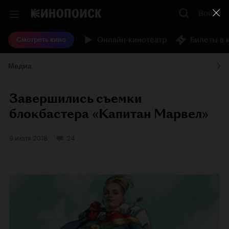
Войти
Онлайн-кинотеатр
Билеты в 
Смотреть кино
Медиа
Завершились съемки
блокбастера «Капитан Марвел»
9 июля 2018
24