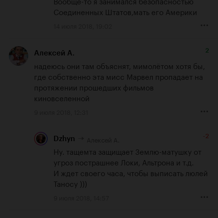
Вообще-то я занимался безопасностью 
Соединенных Штатов,мать его Америки
14 июля 2018, 19:02
2
Алексей А.
надеюсь они там объяснят, мимолётом хотя бы, 
где собственно эта мисс Марвел пропадает на 
протяжении прошедших фильмов 
киновселенной
9 июля 2018, 12:31
-2
Алексей А.
Dzhyn
Ну. тащемта защищает Землю-матушку от 
угроз пострашнее Локи, Альтрона и т.д. 

И ждет своего часа, чтобы выписать люлей 
Таносу )))
9 июля 2018, 14:57