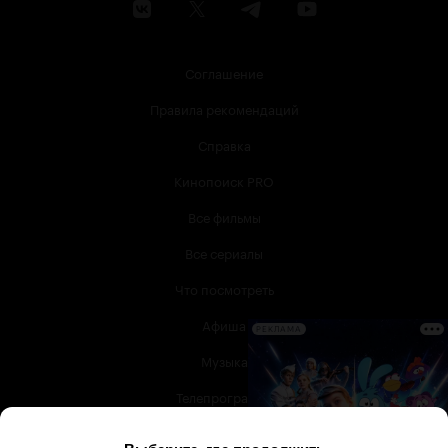
Соглашение
Правила рекомендаций
Справка
Кинопоиск PRO
Все фильмы
Все сериалы
Что посмотреть
Афиша
РЕКЛАМА
Музыка
Телепрограмма
Книги