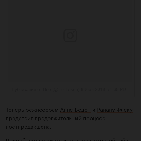
Теперь режиссерам
Анне Боден
и
Райану Флеку
предстоит продолжительный процесс
постпродакшена.
Подробности сюжета держатся в строгой тайне.