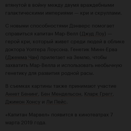
втянутой в войну между двумя враждебными
галактическими империями — кри и скруллами.
С новыми способностями Дэнверс помогает
справиться капитан Мар-Велл (
Джуд Лоу
) —
герой кри, который живет среди людей в облике
доктора Уолтера Лоусона. Генетик Минн-Ерва
(
Джемма Чан
) прилетает на Землю, чтобы
захватить Мар-Велла и использовать необычную
генетику для развития родной расы.
В съемках картины также принимают участие
Аннет Бенинг
,
Бен Мендельсон
,
Кларк Грегг
,
Джимон Хонсу
и
Ли Пейс
.
«Капитан Марвел» появится в кинотеатрах 7
марта 2019 года.