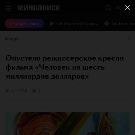
Войти
Онлайн-кинотеатр
Билеты в 
Смотреть кино
Медиа
Опустело режиссерское кресло
фильма «Человек на шесть
миллиардов долларов»
10 мая 2018
7