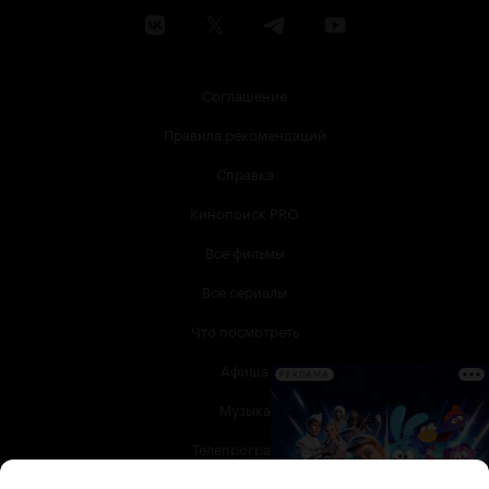
Соглашение
Правила рекомендаций
Справка
Кинопоиск PRO
Все фильмы
Все сериалы
Что посмотреть
Афиша
РЕКЛАМА
Музыка
Телепрограмма
Книги