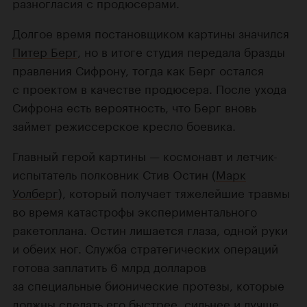
разногласия с продюсерами.
Долгое время постановщиком картины значился
Питер Берг
, но в итоге студия передала бразды
правления Сифрону, тогда как Берг остался
с проектом в качестве продюсера. После ухода
Сифрона есть вероятность, что Берг вновь
займет режиссерское кресло боевика.
Главный герой картины — космонавт и летчик-
испытатель полковник Стив Остин (
Марк
Уолберг
), который получает тяжелейшие травмы
во время катастрофы экспериментального
ракетоплана. Остин лишается глаза, одной руки
и обеих ног. Служба стратегических операций
готова заплатить 6 млрд долларов
за специальные бионические протезы, которые
должны сделать его быстрее, сильнее и лучше