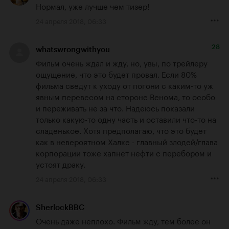
Нормал, уже лучше чем тизер!
24 апреля 2018, 06:33
28
whatswrongwithyou
Фильм очень ждал и жду, но, увы, по трейлеру 
ощущение, что это будет провал. Если 80% 
фильма сведут к уходу от погони с каким-то уж 
явным перевесом на стороне Венома, то особо 
и переживать не за что. Надеюсь показали 
только какую-то одну часть и оставили что-то на 
сладенькое. Хотя предполагаю, что это будет 
как в невероятном Халке - главный злодей/глава 
корпорации тоже хапнет нефти с перебором и 
устоят драку.
24 апреля 2018, 06:33
SherlockBBC
Очень даже неплохо. Фильм жду, тем более он 