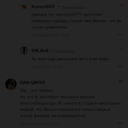
-2
ThomasMalton
Romeo669
причем тут прототип??? прототип 
появился гораздо позже чем Веном, что за 
тупое сравнение.
27 апреля 2018, 09:22
-1
Romeo669
BiN_BuS
Ты мне еще расскажи чего я не знаю
3 мая 2018, 20:39
25
DAN-QM701
We... are Venom. 

Ну что ж, выглядит весьма и весьма 
многообещающе. И, кажется, страхи некоторых 
людей, что Веном покажется только лишь в 
конце фильма, не оправдаются.
24 апреля 2018, 05:57