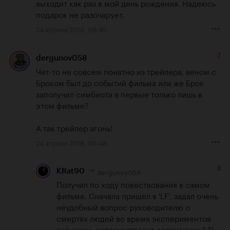
выходит как раз в мой день рождения. Надеюсь 
подарок не разочарует.
24 апреля 2018, 06:45
-7
dergunov058
Чет-то не совсем понятно из трейлера, веном с 
Броком был до событий фильма или же Брок 
заполучил симбиота в первые только лишь в 
этом фильме? 

А так трейлер агонь!
24 апреля 2018, 06:48
3
dergunov058
KRat90
Получил по ходу повествования в самом 
фильме. Сначала пришёл в 'LF', задал очень 
неудобный вопрос руководителю о 
смертях людей во время экспериментов 
над ними, потом встретил сотрудницу 'LF', 