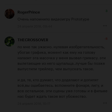
3
RogerPrince
Очень напомнило видеоигру Prototype
24 апреля 2018, 09:44
-8
THECROSSOVER
по мне так ужасно. нулевая изобретательность, 
убогая графика, момент как ему на голову 
налазит эта масочка у меня вызвал гримасу. эти 
вылетающие из него щупальца..лучше бы позже 
выпустили трейлер, чем выпускать такое.

и да, те, кто думает, что доделают и допилят 
всё,вы ошибаетесь. вспомните фонаря, лигу, и 
все остальное. эти сцены уже готовы и в фильме 
нас будет ждать такое вот убожество.
24 апреля 2018, 10:17