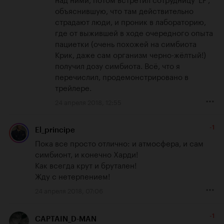
объяснившую, что там действительно 
страдают люди, и проник в лабораторию, 
где от выжившей в ходе очередного опыта 
пациетки (очень похожей на симбиота 
Крик, даже сам организм черно-жёлтый!) 
получил дозу симбиота. Всё, что я 
перечислил, продемонстрировано в 
трейлере.
24 апреля 2018, 12:55
-1
El_principe
Пока все просто отлично: и атмосфера, и сам 
симбионт, и конечно Харди!

Как всегда крут и брутален!

Жду с нетерпением!
24 апреля 2018, 07:06
-1
CAPTAIN_D-MAN