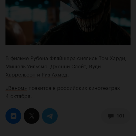
В фильме
Рубена Фляйшера
снялись
Том Харди
,
Мишель Уильямс
,
Дженни Слейт
,
Вуди
Харрельсон
и
Риз Ахмед
.
«Веном»
появится в российских кинотеатрах
4 октября.
101