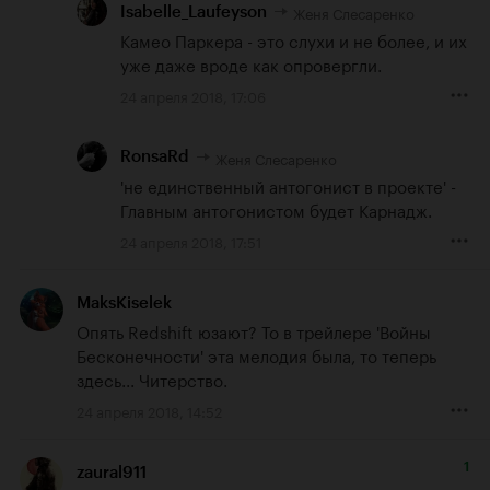
Женя Слесаренко
Isabelle_Laufeyson
Камео Паркера - это слухи и не более, и их 
уже даже вроде как опровергли.
24 апреля 2018, 17:06
Женя Слесаренко
RonsaRd
'не единственный антогонист в проекте' - 
Главным антогонистом будет Карнадж.
24 апреля 2018, 17:51
MaksKiselek
Опять Redshift юзают? То в трейлере 'Войны 
Бесконечности' эта мелодия была, то теперь 
здесь... Читерство.
24 апреля 2018, 14:52
1
zaural911