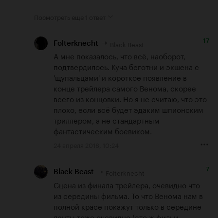
Посмотреть еще
1 ответ
17
Black Beast
Folterknecht
А мне показалось, что всё, наоборот, 
подтвердилось. Куча беготни и экшена с 
'щупальцами' и короткое появление в 
конце трейлера самого Венома, скорее 
всего из концовки. Но я не считаю, что это 
плохо, если всё будет эдаким шпионским 
триллером, а не стандартным 
фантастическим боевиком.
24 апреля 2018, 10:24
7
Folterknecht
Black Beast
Сцена из финала трейлера, очевидно что 
из середины фильма. То что Венома нам в 
полной красе покажут только в середине 
ленты тоже очевидно (это ж фильм 