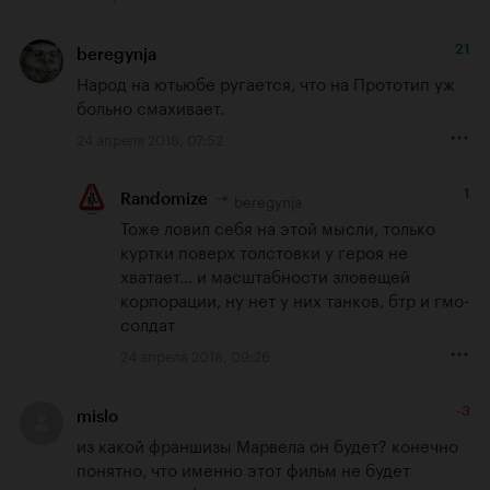
21
beregynja
Народ на ютьюбе ругается, что на Прототип уж 
больно смахивает.
24 апреля 2018, 07:52
1
beregynja
Randomize
Тоже ловил себя на этой мысли, только 
куртки поверх толстовки у героя не 
хватает... и масштабности зловещей 
корпорации, ну нет у них танков, бтр и гмо-
солдат
24 апреля 2018, 09:26
-3
mislo
из какой франшизы Марвела он будет? конечно 
понятно, что именно этот фильм не будет 