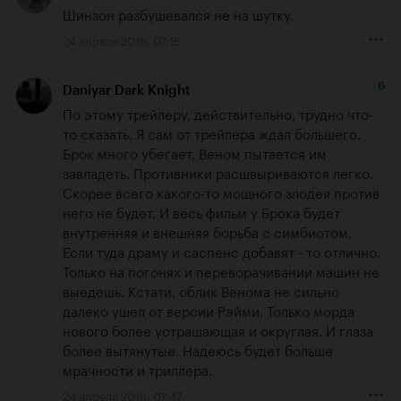
Шинзон разбушевался не на шутку.
24 апреля 2018, 07:15
6
Daniyar Dark Knight
По этому трейлеру, действительно, трудно что-
то сказать. Я сам от трейлера ждал большего. 
Брок много убегает, Веном пытается им 
завладеть. Противники расшвыриваются легко. 
Скорее всего какого-то мощного злодея против 
него не будет. И весь фильм у Брока будет 
внутренняя и внешняя борьба с симбиотом. 
Если туда драму и саспенс добавят - то отлично. 
Только на погонях и переворачивании машин не 
выедешь. Кстати, облик Венома не сильно 
далеко ушел от версии Рэйми. Только морда 
нового более устрашающая и округлая. И глаза 
более вытянутые. Надеюсь будет больше 
мрачности и триллера.
24 апреля 2018, 07:47