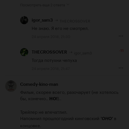
Посмотреть еще
2 ответа
THECROSSOVER
igor_sam3
Не знаю. Я его не смотрел.
24 апреля 2018, 21:30
-11
igor_sam3
THECROSSOVER
Тогда потухни чепуха
24 апреля 2018, 21:47
Comedy-kino-man
Фильм, скорее всего, разочарует (не хотелось 
бы, конечно.. 
)..

НО!
Трейлер не впечатлил.

Напомнил прошлогодний кинговский 
 в 
'ОНО'
концовке.
