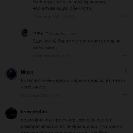
Darkness я имел в виду франшизу, 
насчитывающую обе части.
29 апреля 2018, 00:59
Аким Асланов
Tony
Буду знать) Видимо вторая часть прошла 
мимо меня
29 апреля 2018, 17:52
2
Nigan
Выглядит очень круто. Надеюсь нас ждёт что-то 
необычное.
24 апреля 2018, 12:51
firewertyhm
редко фильмы про супергероев(злодеев) 
разворачиваются в Сан-франциско  -тут прямо 
отдушина! А то поднадоел уже Нью-Йорк