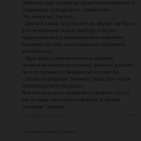
Эффекты ещё сыроваты, но на постпродакшен у 
студии ещё полгода есть - доработают.

Что напрягает так это:

- Диалоги какой-то детский сад. Звучат так будто 
это не мрачный экшен-триллер, а что-то 
подростковое (ну насколько мне позволяют 
понимать на слух, мои скромные познания в 
английском).

- Эдди ведёт себя местами как дурачок 
(возможно виноваты те самые диалоги, а может, 
просто потому что вырвано из контекста)

- Забавное общение Венома с Эдди. Как-то для 
триллерка глупо выглядит.

Всё это лишь пока напрягает и не факт что это 
так же будет выглядеть в фильме. В общем, 
поживём - увидим
24 апреля 2018, 05:57
Посмотреть еще
11 ответов