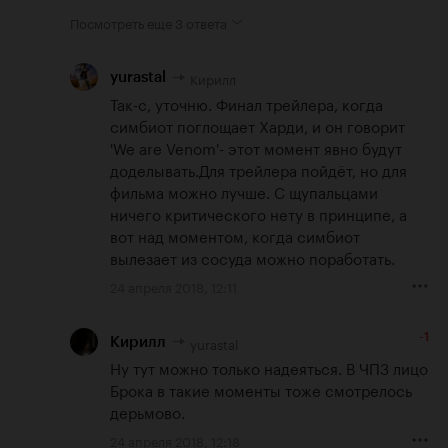
Посмотреть еще
3 ответа
Кирилл
yurastal
Так-с, уточню. Финал трейлера, когда 
симбиот поглощает Харди, и он говорит 
'We are Venom'- этот момент явно будут 
доделывать.Для трейлера пойдёт, но для 
фильма можно лучше. С щупальцами 
ничего критического нету в принципе, а 
вот над моментом, когда симбиот 
вылезает из сосуда можно поработать.
24 апреля 2018, 12:11
-1
yurastal
Кирилл
Ну тут можно только надеяться. В ЧП3 лицо 
Брока в такие моменты тоже смотрелось 
дерьмово.
24 апреля 2018, 12:18