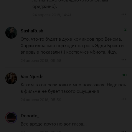
ориджинс).
24 апреля 2018, 14:41
2
SashaRush
Это, что-то будет в духе комиксов про Венома. 
Харди идеально подходит на роль Эдди Брока и 
впервые показали (!) костюм-симбиота. Жду.
24 апреля 2018, 05:58
30
Van Njordr
Каким то он резиновым мне показался. Надеюсь 
в фильме не будет такого ощущения
24 апреля 2018, 05:59
Decode_
Все вроде круто но вот глаза...
24 апреля 2018, 05:59