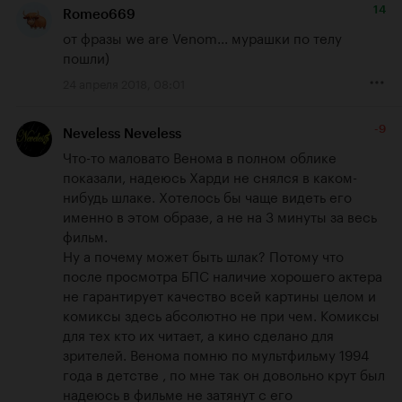
14
Romeo669
от фразы we are Venom... мурашки по телу 
пошли)
24 апреля 2018, 08:01
-9
Neveless Neveless
Что-то маловато Венома в полном облике 
показали, надеюсь Харди не снялся в каком-
нибудь шлаке. Хотелось бы чаще видеть его 
именно в этом образе, а не на 3 минуты за весь 
фильм.

Ну а почему может быть шлак? Потому что 
после просмотра БПС наличие хорошего актера 
не гарантирует качество всей картины целом и 
комиксы здесь абсолютно не при чем. Комиксы 
для тех кто их читает, а кино сделано для 
зрителей. Венома помню по мультфильму 1994 
года в детстве , по мне так он довольно крут был 
надеюсь в фильме не затянут с его 