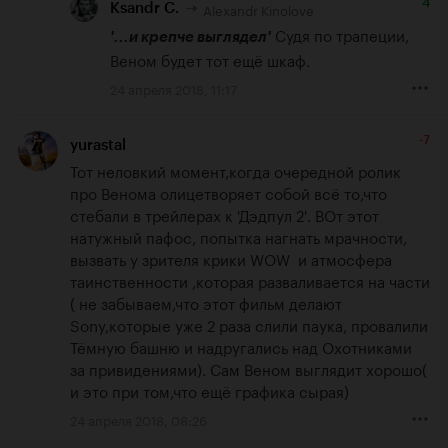
4
Alexandr Kinolove
Ksandr C.
 Судя по трапеции, 
'...и крепче выглядел'
Веном будет тот ещё шкаф.
24 апреля 2018, 11:17
-7
yurastal
Тот неловкий момент,когда очередной ролик 
про Венома олицетворяет собой всё то,что 
стебали в трейлерах к 'Дэдпул 2'. ВОт этот 
натужный пафос, попытка нагнать мрачности, 
вызвать у зрителя крики WOW  и атмосфера 
таинственности ,которая разваливается на части 
( не забываем,что этот фильм делают 
Sony,которые уже 2 раза слили паука, провалили 
Тёмную башню и надругались над Охотниками 
за привидениями). Сам Веном выглядит хорошо( 
и это при том,что ещё графика сырая)
24 апреля 2018, 08:26