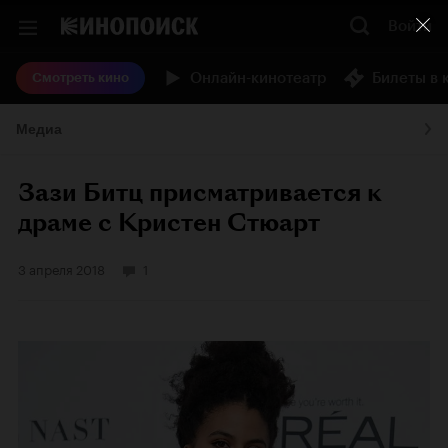
Войти
Онлайн-кинотеатр
Билеты в 
Смотреть кино
Медиа
Зази Битц присматривается к
драме с Кристен Стюарт
3 апреля 2018
1