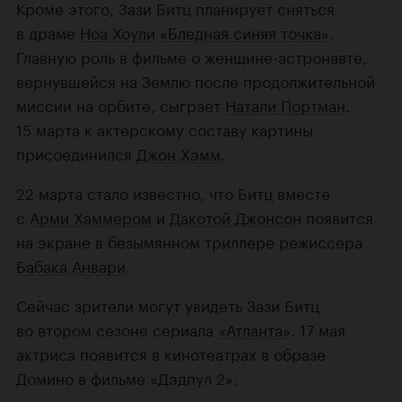
Кроме этого, Зази Битц планирует сняться
в драме
Ноа Хоули
«Бледная синяя точка»
.
Главную роль в фильме о женщине-астронавте,
вернувшейся на Землю после продолжительной
миссии на орбите, сыграет
Натали Портман
.
15 марта к актерскому составу картины
присоединился
Джон Хэмм
.
22 марта стало известно, что Битц вместе
с
Арми Хаммером
и
Дакотой Джонсон
появится
на экране в безымянном триллере режиссера
Бабака Анвари
.
Сейчас зрители могут увидеть Зази Битц
во втором сезоне сериала
«Атланта»
. 17 мая
актриса появится в кинотеатрах в образе
Домино в фильме «Дэдпул 2».