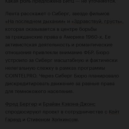
Какая роль предложена Битц — не уточняется.
Лента расскажет о Сиберг, звезде фильмов
«На последнем дыхании»
и
«Здравствуй, грусть»
,
которая оказывается в центре борьбы
за гражданские права в Америке 1960-х. Ее
активистская деятельность и романтические
отношения привлекли внимание ФБР. Бюро
устроило за Сиберг масштабную и фактически
нелегальную слежку в рамках программы
COINTELPRO. Через Сиберг Бюро планировало
дискредитировать движение за равные права
для темнокожего населения.
Фред Бергер
и
Брайан Кэвэна-Джонс
спродюсируют проект в сотрудничестве с
Кейт
Гарвуд
и
Стивеном Хопкинсом
.