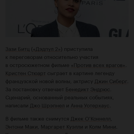
Зази Битц
(
«Дэдпул 2»
) приступила
к переговорам относительно участия
в остросюжетном фильме
«Против всех врагов»
.
Кристен Стюарт
сыграет в картине легенду
французской новой волны, актрису
Джин Сиберг
.
За постановку отвечает
Бенедикт Эндрюс
.
Сценарий, основанный реальных событиях,
написали
Джо Шрэпнел
и
Анна Уотерхаус
.
В фильме также снимутся
Джек О’Коннелл
,
Энтони Маки
,
Маргарет Куэлли
и
Колм Мини
.