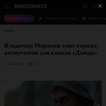
Войти
Онлайн-кинотеатр
Билеты в 
Смотреть кино
Медиа
Владимир Мирзоев снял сериал-
антиутопию для канала «Дождь»
29 марта 2018
90