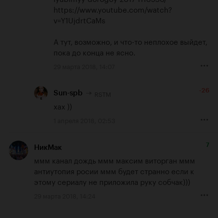
https://www.youtube.com/watch?
v=Y1UjdrtCaMs
А тут, возможно, и что-то неплохое выйдет, 
пока до конца не ясно.
29 марта 2018, 14:07
-26
RSTM
Sun-spb
хах ))
1 апреля 2018, 02:53
7
НикМак
ммм канал дождь ммм максим виторган ммм 
антиутопия росии ммм будет странно если к 
этому сериалу не приложила руку собчак)))
29 марта 2018, 14:24