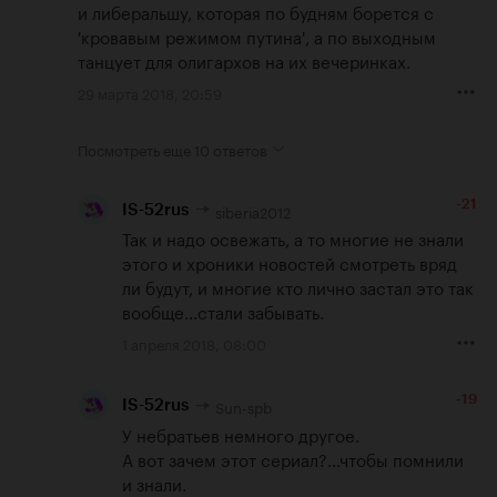
и либеральшу, которая по будням борется с 
'кровавым режимом путина', а по выходным 
танцует для олигархов на их вечеринках.
29 марта 2018, 20:59
Посмотреть еще
10 ответов
-21
siberia2012
IS-52rus
Так и надо освежать, а то многие не знали 
этого и хроники новостей смотреть вряд 
ли будут, и многие кто лично застал это так 
вообще...стали забывать.
1 апреля 2018, 08:00
-19
Sun-spb
IS-52rus
У небратьев немного другое.

А вот зачем этот сериал?...чтобы помнили 
и знали.