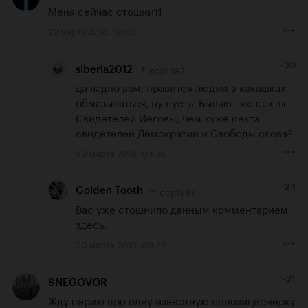
Меня сейчас стошнит!
29 марта 2018, 18:02
-30
ocp1987
siberia2012
да ладно вам, нравится людям в какашках 
обмазываться, ну пусть. Бывают же секты 
Свидетелей Иеговы, чем хуже секта 
свидетелей Демократии и Свободы слова?
30 марта 2018, 04:36
24
ocp1987
Golden Tooth
Вас уже стошнило данным комментарием 
здесь.
30 марта 2018, 09:25
-21
SNEGOVOR
Жду серию про одну известную оппозиционерку 