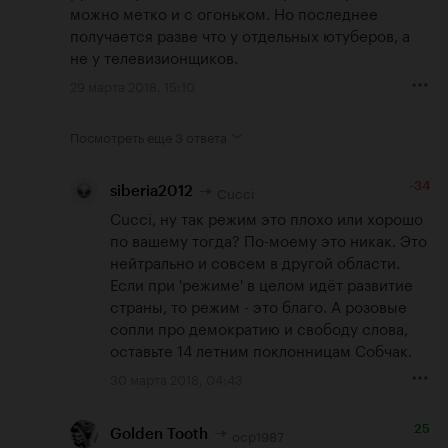
можно метко и с огоньком. Но последнее 
получается разве что у отдельных ютуберов, а 
не у телевизионщиков.
29 марта 2018, 15:10
Посмотреть еще
3 ответа
-34
Cucci
siberia2012
Cucci, ну так режим это плохо или хорошо 
по вашему тогда? По-моему это никак. Это 
нейтрально и совсем в другой области. 
Если при 'режиме' в целом идёт развитие 
страны, то режим - это благо. А розовые 
сопли про демократию и свободу слова, 
оставьте 14 летним поклонницам Собчак.
30 марта 2018, 04:43
25
ocp1987
Golden Tooth