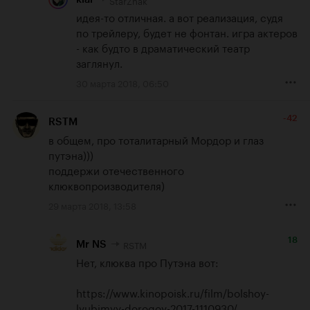
идея-то отличная. а вот реализация, судя 
по трейлеру, будет не фонтан. игра актеров 
- как будто в драматический театр 
заглянул.
30 марта 2018, 06:50
-42
RSTM
в общем, про тоталитарный Мордор и глаз 
путэна)))

поддержи отечественного 
клюквопроизводителя)
29 марта 2018, 13:58
18
RSTM
Mr NS
Нет, клюква про Путэна вот:

https://www.kinopoisk.ru/film/bolshoy-
lyubimyy-dorogoy-2017-1110930/