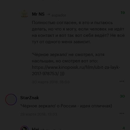
19
espador
Mr NS
Полностью согласен, я это и пытаюсь 
делать, но что я могу, если человек не идёт 
на контакт и вот так вот себя ведёт? Не всё 
тут от одного меня зависит.

'Чёрное зеркало' не смотрел, хотя 
наслышан, но смотрел вот это: 
https://www.kinopoisk.ru/film/ubit-za-layk-
2017-978753/
 )))
30 марта 2018, 16:03
30
StarZnak
'Чёрное зеркало' о России - идея отличная)
29 марта 2018, 13:33
4
StarZnak
klai