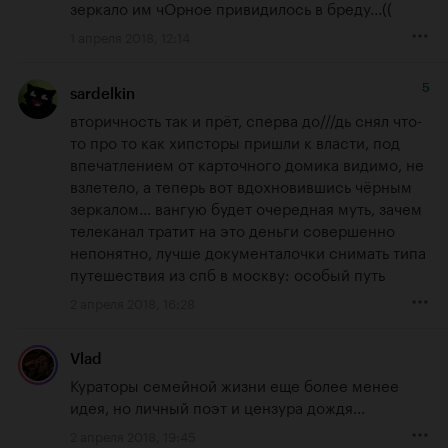
зеркало им чОрное привидилось в бреду...((
1 апреля 2018, 12:14
5
sardelkin
вторичность так и прёт, сперва до///дь снял что-
то про то как хипсторы пришли к власти, под 
впечатлением от карточного домика видимо, не 
взлетело, а теперь вот вдохновившись чёрным 
зеркалом... вангую будет очередная муть, зачем 
телеканал тратит на это деньги совершенно 
непонятно, лучше документалочки снимать типа 
путешествия из спб в москву: особый путь
2 апреля 2018, 16:28
Vlad
Кураторы семейной жизни еще более менее 
идея, но личный поэт и цензура дождя...
2 апреля 2018, 19:45