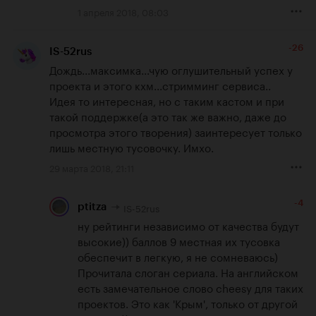
1 апреля 2018, 08:03
-26
IS-52rus
Дождь...максимка...чую оглушительный успех у 
проекта и этого кхм...стримминг сервиса..

Идея то интересная, но с таким кастом и при 
такой поддержке(а это так же важно, даже до 
просмотра этого творения) заинтересует только 
лишь местную тусовочку. Имхо.
29 марта 2018, 21:11
-4
IS-52rus
ptitza
ну рейтинги независимо от качества будут 
высокие)) баллов 9 местная их тусовка 
обеспечит в легкую, я не сомневаюсь) 

Прочитала слоган сериала. На английском 
есть замечательное слово cheesy для таких 
проектов. Это как 'Крым', только от другой 