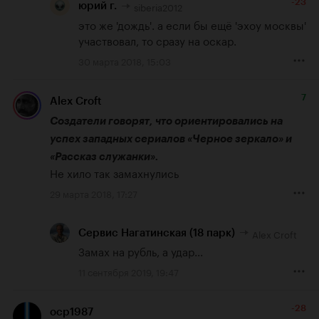
-23
siberia2012
юрий г.
это же 'дождь'. а если бы ещё 'эхоу москвы' 
участвовал, то сразу на оскар.
30 марта 2018, 15:03
7
Alex Croft
Создатели говорят, что ориентировались на 
успех западных сериалов «Черное зеркало» и 
«Рассказ служанки».
Не хило так замахнулись
29 марта 2018, 17:27
Alex Croft
Сервис Нагатинская (18 парк)
Замах на рубль, а удар...
11 сентября 2019, 19:47
-28
ocp1987