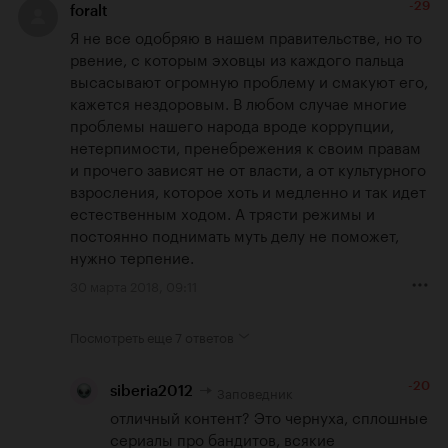
-29
foralt
Я не все одобряю в нашем правительстве, но то 
рвение, с которым эховцы из каждого пальца 
высасывают огромную проблему и смакуют его, 
кажется нездоровым. В любом случае многие 
проблемы нашего народа вроде коррупции, 
нетерпимости, пренебрежения к своим правам 
и прочего зависят не от власти, а от культурного 
взросления, которое хоть и медленно и так идет 
естественным ходом. А трясти режимы и 
постоянно поднимать муть делу не поможет, 
нужно терпение.
30 марта 2018, 09:11
Посмотреть еще
7 ответов
-20
Заповедник
siberia2012
отличный контент? Это чернуха, сплошные 
сериалы про бандитов, всякие 