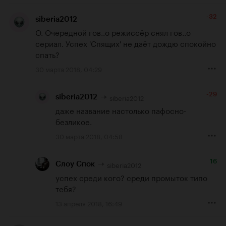
-32
siberia2012
О. Очередной гов..о режиссёр снял гов..о 
сериал. Успех 'Спящих' не даёт дождю спокойно 
спать?
30 марта 2018, 04:29
-29
siberia2012
siberia2012
даже название настолько пафосно-
безликое.
30 марта 2018, 04:58
16
siberia2012
Слоу Спок
успех среди кого? среди промыток типо 
тебя?
13 апреля 2018, 16:49