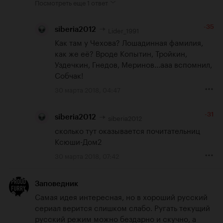
Посмотреть еще
1 ответ
-35
Lider_1991
siberia2012
Как там у Чехова? Лошадинная фамилия, 
как же её? Вроде Копытин, Тройкин, 
Уздечкин, Гнедов, Меринов...ааа вспомнил, 
Собчак!
30 марта 2018, 04:47
-31
siberia2012
siberia2012
сколько тут оказывается почитательниц 
Ксюши-Дом2
30 марта 2018, 07:42
Заповедник
Самая идея интересная, но в хороший русский 
сериал верится слишком слабо. Ругать текущий 
русский режим можно бездарно и скучно, а 