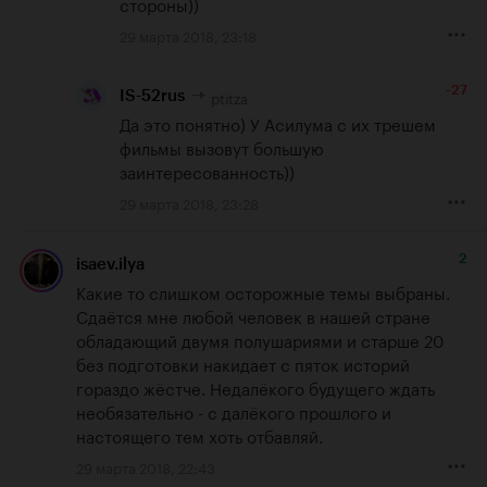
стороны))
29 марта 2018, 23:18
-27
ptitza
IS-52rus
Да это понятно) У Асилума с их трешем 
фильмы вызовут большую 
заинтересованность))
29 марта 2018, 23:28
2
isaev.ilya
Какие то слишком осторожные темы выбраны. 
Сдаётся мне любой человек в нашей стране 
обладающий двумя полушариями и старше 20 
без подготовки накидает с пяток историй 
гораздо жёстче. Недалёкого будущего ждать 
необязательно - с далёкого прошлого и 
настоящего тем хоть отбавляй.
29 марта 2018, 22:43