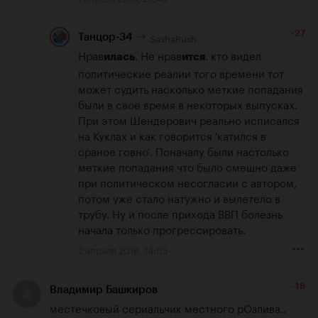
-27
SashaRush
Танцор-34
Нрав
. Не нрав
. кто видел 
илась
ится
политические реалии того времени тот 
может судить насколько меткие попадания 
были в свое время в некоторых выпусках. 
При этом Шендерович реально исписался 
на Куклах и как говорится 'катился в 
сраное говно'. Поначалу были настолько 
меткие попадания что было смешно даже 
при политическом несогласии с автором, 
потом уже стало натужно и вылетело в 
трубу. Ну и после прихода ВВП болезнь 
начала только прогрессировать.
2 апреля 2018, 14:05
-18
Владимир Башкиров
местечковый сериальчик местного рОзлива.. 