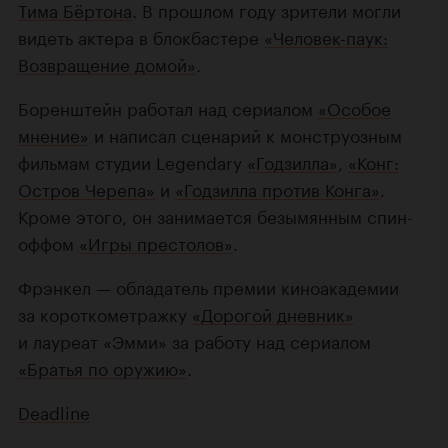
Тима Бёртона
. В прошлом году зрители могли
видеть актера в блокбастере
«Человек-паук:
Возвращение домой»
.
Боренштейн работал над сериалом
«Особое
мнение»
и написал сценарий к монструозным
фильмам студии Legendary
«Годзилла»
,
«Конг:
Остров Черепа»
и
«Годзилла против Конга»
.
Кроме этого, он занимается безымянным спин-
оффом
«Игры престолов»
.
Фрэнкел — обладатель премии киноакадемии
за короткометражку
«Дорогой дневник»
и лауреат «Эмми» за работу над сериалом
«Братья по оружию»
.
Deadline