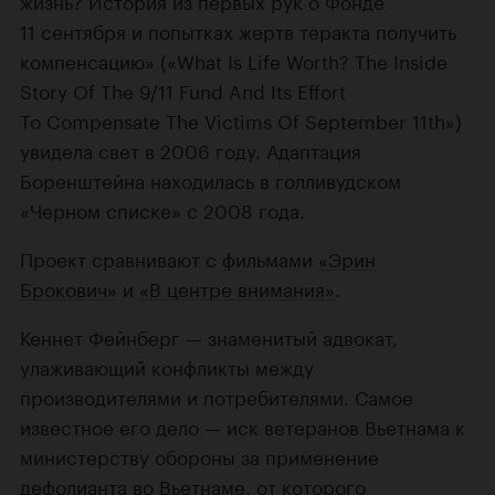
жизнь? История из первых рук о Фонде
11 сентября и попытках жертв теракта получить
компенсацию» («What Is Life Worth? The Inside
Story Of The 9/11 Fund And Its Effort
To Compensate The Victims Of September 11th»)
увидела свет в 2006 году. Адаптация
Боренштейна находилась в голливудском
«Черном списке» с 2008 года.
Проект сравнивают с фильмами
«Эрин
Брокович»
и
«В центре внимания»
.
Кеннет Фейнберг — знаменитый адвокат,
улаживающий конфликты между
производителями и потребителями. Самое
известное его дело — иск ветеранов Вьетнама к
министерству обороны за применение
дефолианта во Вьетнаме, от которого