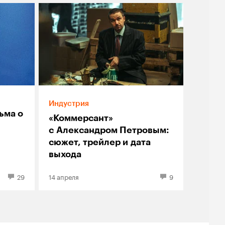
Индустрия
ьма о
«Коммерсант»
с Александром Петровым:
сюжет, трейлер и дата
выхода
29
14 апреля
9