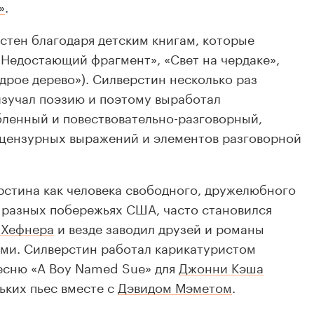
»
.
тен благодаря детским книгам, которые
«Недостающий фрагмент», «Свет на чердаке»,
дрое дерево»). Силверстин несколько раз
 изучал поэзию и поэтому выработал
бленный и повествовательно-разговорный,
ецензурных выражений и элементов разговорной
рстина как человека свободного, дружелюбного
 разных побережьях США, часто становился
 Хефнера
и везде заводил друзей и романы
и. Силверстин работал карикатуристом
песню «A Boy Named Sue» для
Джонни Кэша
ьких пьес вместе с
Дэвидом Мэметом
.