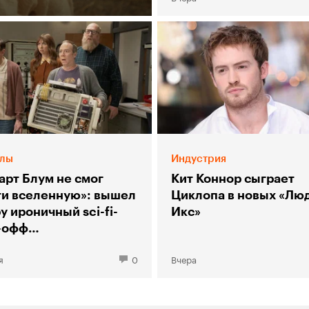
лы
Индустрия
арт Блум не смог
Кит Коннор сыграет
ти вселенную»: вышел
Циклопа в новых «Лю
у ироничный sci-fi-
Икс»
-офф
рии большого взрыва»
я
0
Вчера