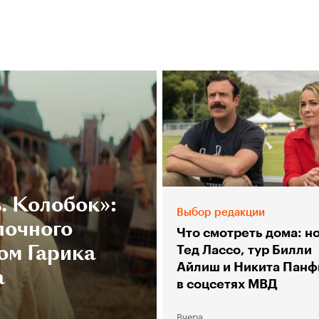
. Колобок»:
Выбор редакции
лочного
Что смотреть дома: н
ом Гарика
Тед Лассо, тур Билли
Айлиш и Никита Панф
а
в соцсетях МВД
Вчера