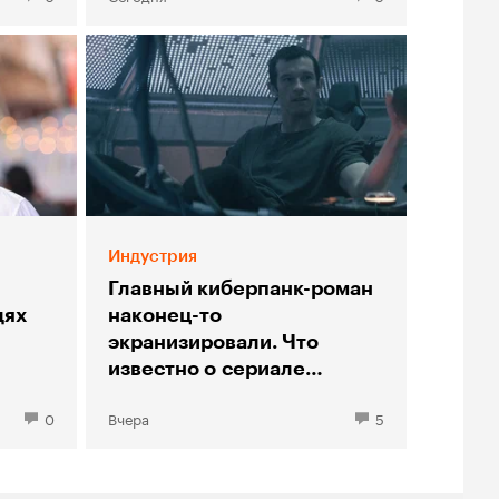
Индустрия
Главный киберпанк-роман
дях
наконец-то
экранизировали. Что
известно о сериале
«Нейромант»
0
Вчера
5