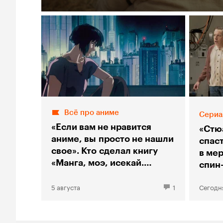
Всё про аниме
Сериа
«Если вам не нравится
«Стю
аниме, вы просто не нашли
спас
свое». Кто сделал книгу
в мер
«Манга, моэ, исекай.
спин
Большой гид по аниме»
«Тео
5 августа
1
Сегодн