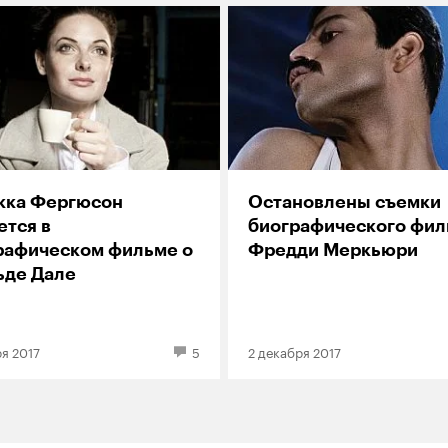
кка Фергюсон
Остановлены съемки
ется в
биографического фил
рафическом фильме о
Фредди Меркьюри
ьде Дале
я 2017
5
2 декабря 2017