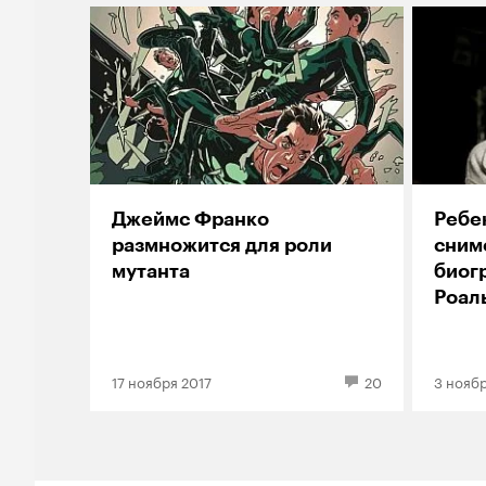
Джеймс Франко
Ребе
размножится для роли
сним
мутанта
биог
Роал
17 ноября 2017
20
3 ноябр