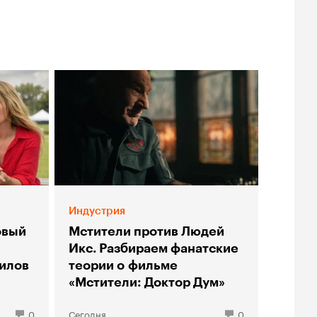
Индустрия
овый
Мстители против Людей
Икс. Разбираем фанатские
илов
теории о фильме
«Мстители: Доктор Дум»
0
Сегодня
0