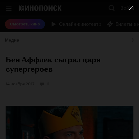
Войти
Онлайн-кинотеатр
Билеты в 
Смотреть кино
Медиа
Бен Аффлек сыграл царя
супергероев
14 ноября 2017
11