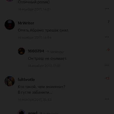
Отличный ролик)
14 ноября 2017, 14:51
7
MrWriter
Опять Абрамс трешак снял
14 ноября 2017, 14:54
-9
MrWriter
1660794
Он трэш не снимает.
14 ноября 2017, 17:31
-12
fulthrotle
Кто такой, чем знаменит?

В гугле забанили...
14 ноября 2017, 15:43
fulthrotle
wsad