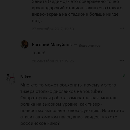
Зенита (видимо) - это совершенно точно 
краснодарский стадион Галицкого (такого 
видео-экрана на стадионе больше нигде 
нет).
27 сентября 2017, 19:59
Ведерников
Евгений Мануйлов
Точно!
28 сентября 2017, 19:26
3
Nikro
Мне кто-то может объяснить, почему у этого 
тизера столько дислайков на Youtube? 
Операторская работа замечательная, монтаж 
ролика на высоком уровне, как тизер - 
полностью выполняет свою функцию. Или кто-то 
ставит автоматом палец вниз, увидев, что это 
российское кино?