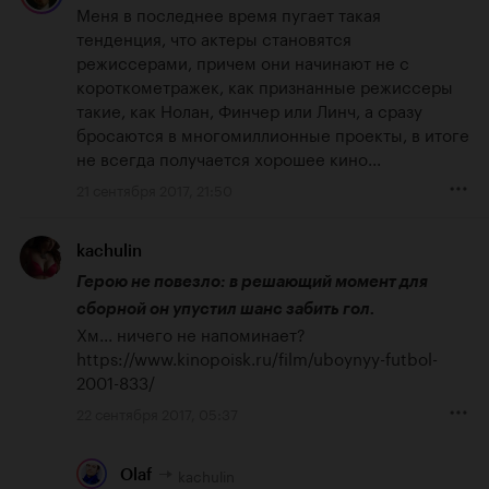
Меня в последнее время пугает такая 
тенденция, что актеры становятся 
режиссерами, причем они начинают не с 
короткометражек, как признанные режиссеры 
такие, как Нолан, Финчер или Линч, а сразу 
бросаются в многомиллионные проекты, в итоге 
не всегда получается хорошее кино...
21 сентября 2017, 21:50
kachulin
Герою не повезло: в решающий момент для 
сборной он упустил шанс забить гол.
Хм... ничего не напоминает? 
https://www.kinopoisk.ru/film/uboynyy-futbol-
2001-833/
22 сентября 2017, 05:37
kachulin
Olaf