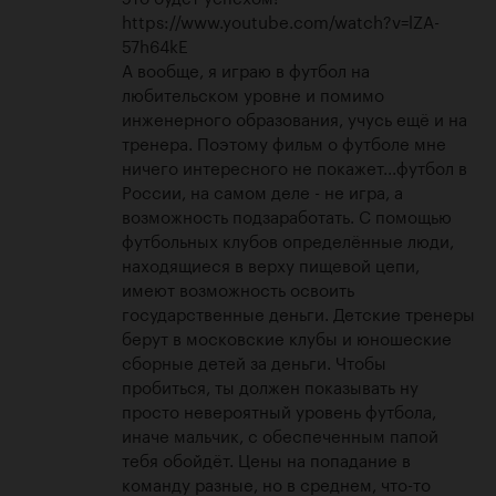
https://www.youtube.com/watch?v=lZA-
57h64kE
А вообще, я играю в футбол на 
любительском уровне и помимо 
инженерного образования, учусь ещё и на 
тренера. Поэтому фильм о футболе мне 
ничего интересного не покажет...футбол в 
России, на самом деле - не игра, а 
возможность подзаработать. С помощью 
футбольных клубов определённые люди, 
находящиеся в верху пищевой цепи, 
имеют возможность освоить 
государственные деньги. Детские тренеры 
берут в московские клубы и юношеские 
сборные детей за деньги. Чтобы 
пробиться, ты должен показывать ну 
просто невероятный уровень футбола, 
иначе мальчик, с обеспеченным папой  
тебя обойдёт. Цены на попадание в 
команду разные, но в среднем, что-то 