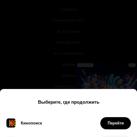
Справка
Кинопоиск PRO
Все фильмы
Все сериалы
Что посмотреть
Афиша
РЕКЛАМА
Музыка
Телепрограмма
Книги
Служба поддержки
© 2003 —
2026
,
Кинопоиск
18
+
Проект компании