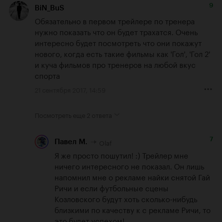
9
BiN_BuS
Обязательно в первом трейлере по тренера 
нужно показать что он будет трахатся. Очень 
интересно будет посмотреть что они покажут 
нового, когда есть такие фильмы как 'Гол', 'Гол 2' 
и куча фильмов про тренеров на любой вкус 
спорта
21 сентября 2017, 14:59
Посмотреть еще
2 ответа
7
Olaf
Павел М.
Я же просто пошутил! :) Трейлер мне 
ничего интересного не показал. Он лишь 
напомнил мне о рекламе найки снятой Гай 
Ричи и если футбольные сцены 
Козловского будут хоть сколько-нибудь 
близкими по качеству к с рекламе Ричи, то 
это будет успехом! 