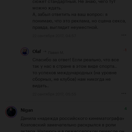
сюжет стандартный. Не знаю, чего тут 
можно ждать. 

А, забыл ответить на ваш вопрос: я 
понимаю, что это реклама, но сцена секса, 
правда, выглядит неуместной.
22 сентября 2017, 04:57
-1
Павел М.
Olaf
Спасибо за ответ! Если реально, что все 
так у нас в стране в этом виде спорта..

то успехов международных (на уровне 
сборных, не клубов) нам никогда не 
видать..
22 сентября 2017, 05:55
4
Nigan
Данила «надежда российского кинематографа» 
Козловский замечательно раскрылся в роли 
актера. Надеюсь и в режиссерском ремесле он 