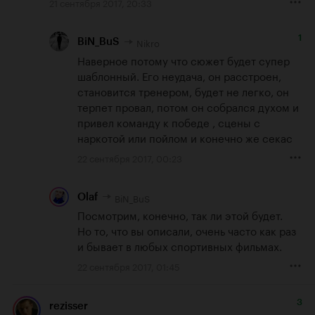
21 сентября 2017, 20:33
1
Nikro
BiN_BuS
Наверное потому что сюжет будет супер 
шаблонный. Его неудача, он расстроен, 
становится тренером, будет не легко, он 
терпет провал, потом он собрался духом и 
привел команду к победе , сцены с 
наркотой или пойлом и конечно же секас
22 сентября 2017, 00:23
BiN_BuS
Olaf
Посмотрим, конечно, так ли этой будет.

Но то, что вы описали, очень часто как раз 
и бывает в любых спортивных фильмах.
22 сентября 2017, 01:45
3
rezisser