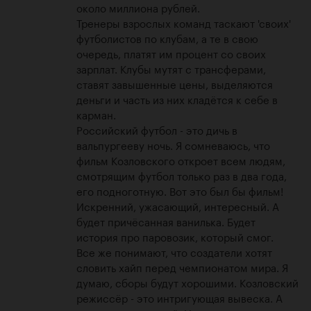
около миллиона рублей. 

Тренеры взрослых команд таскают 'своих' 
футболистов по клубам, а те в свою 
очередь, платят им процент со своих 
зарплат. Клубы мутят с трансферами, 
ставят завышенные цены, выделяются 
деньги и часть из них кладётся к себе в 
карман. 

Российский футбол - это дичь в 
вальпургееву ночь. Я сомневаюсь, что 
фильм Козловского откроет всем людям, 
смотрящим футбол только раз в два года, 
его подноготную. Вот это был бы фильм! 
Искренний, ужасающий, интересный. А 
будет причёсанная ванилька. Будет 
история про паровозик, который смог.

Все же понимают, что создатели хотят 
словить хайп перед чемпионатом мира. Я 
думаю, сборы будут хорошими. Козловский 
режиссёр - это интригующая вывеска. А 