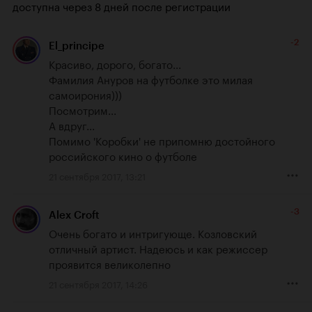
доступна через 8 дней после регистрации
-2
El_principe
Красиво, дорого, богато...

Фамилия Ануров на футболке это милая 
самоирония)))

Посмотрим...

А вдруг...

Помимо 'Коробки' не припомню достойного 
российского кино о футболе
21 сентября 2017, 13:21
-3
Alex Croft
Очень богато и интригующе. Козловский 
отличный артист. Надеюсь и как режиссер 
проявится великолепно
21 сентября 2017, 14:26