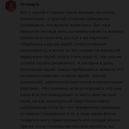
ОгнеярЪ
Вот с одной стороны такие фильмы не очень 
жизненные,  с другой стороны прекрасно 
понимаешь, что всякое возможно. Вот на в 
прошлом месяце мать пытались какие то жулики 
развести и получить доступ к её карточке 
сбербанка куда ей зараб. плата и пенсия 
начисляется, в итоге по её словам на месяц ей 
задержали зараб. плату (типо куда то там она не 
успела подать реквизиты). А сегодня в день 
получения зараб. платы прибежала и заявила что 
потеряла кошелек со всей зараб. платой 
(наличкой), зарплатной карточкой и кредитными 
картами... Нет кончено можно подумать что она 
сама всё это выкидывает и чисто мне на уши 
села, но как минимум ей надо было найти 
сообщников (хотя бы тех телефонных разводил 
от имени Сбербанка) и тп.,а зная какая фигня 
творится могу предположить что скорей всего 
при её попустительстве это всё мутится, но 