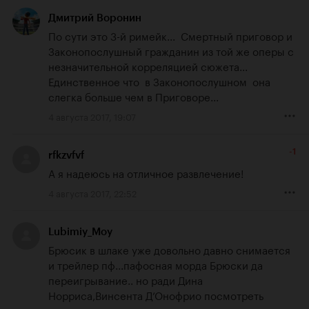
Дмитрий Воронин
По сути это 3-й римейк...  Смертный приговор и 
Законопослушный гражданин из той же оперы с 
незначительной корреляцией сюжета...  
Единственное что  в Законопослушном  она 
слегка больше чем в Приговоре...
4 августа 2017, 19:07
-1
rfkzvfvf
А я надеюсь на отличное развлечение!
4 августа 2017, 22:52
Lubimiy_Moy
Брюсик в шлаке уже довольно давно снимается 
и трейлер пф...пафосная морда Брюски да 
переигрывание.. но ради Дина 
Норриса,Винсента Д’Онофрио посмотреть 