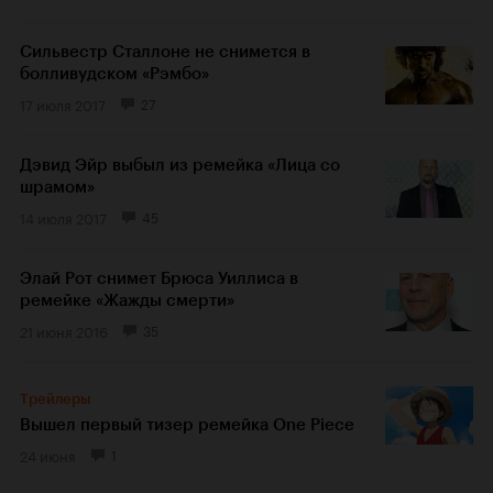
Сильвестр Сталлоне не снимется в
болливудском «Рэмбо»
17 июля 2017
27
Дэвид Эйр выбыл из ремейка «Лица со
шрамом»
14 июля 2017
45
Элай Рот снимет Брюса Уиллиса в
ремейке «Жажды смерти»
21 июня 2016
35
Трейлеры
Вышел первый тизер ремейка One Piece
24 июня
1