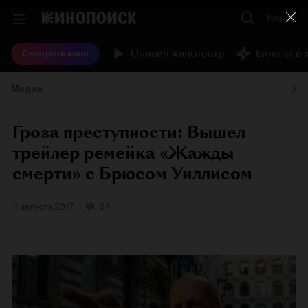
Войти
Онлайн-кинотеатр
Билеты в 
Смотреть кино
Медиа
Гроза преступности: Вышел
трейлер ремейка «Жажды
смерти» с Брюсом Уиллисом
4 августа 2017
24