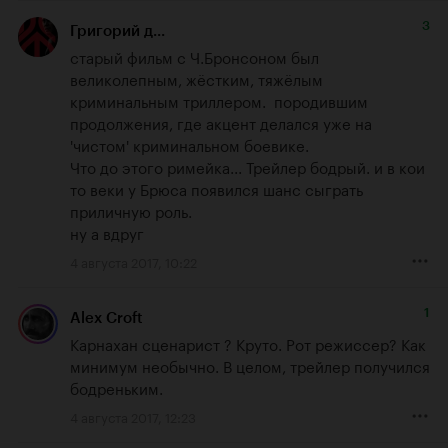
3
Григорий д...
старый фильм с Ч.Бронсоном был 
великолепным, жёстким, тяжёлым 
криминальным триллером.  породившим 
продолжения, где акцент делался уже на 
'чистом' криминальном боевике.

Что до этого римейка... Трейлер бодрый. и в кои 
то веки у Брюса появился шанс сыграть 
приличную роль. 

ну а вдруг
4 августа 2017, 10:22
1
Alex Croft
Карнахан сценарист ? Круто. Рот режиссер? Как 
минимум необычно. В целом, трейлер получился 
бодреньким.
4 августа 2017, 12:23