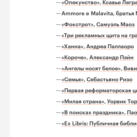
«Опекунство»
,
Ксавье Легр
Ammore e Malavita, братья
«Фокстрот»
,
Самуэль Маоз
«Три рекламных щита на гр
«Ханна»
,
Андреа Паллаоро
«Короче»
,
Александр Пэйн
«Ангелы носят белое»
,
Виви
«Семья»
,
Себастьяно Ризо
«Первая реформаторская ц
«Милая страна»
,
Уорвик То
«В поисках праздника»
,
Пао
«Ex Libris: Публичная библ