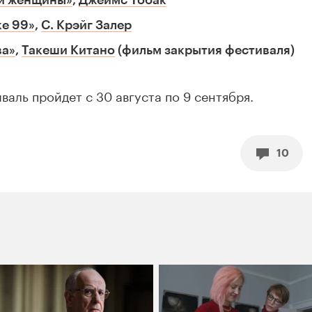
ой женщины»
,
Джеймс Тобак
ке 99»
,
С. Крэйг Залер
ва»
,
Такеши Китано
(фильм закрытия фестиваля)
аль пройдет с 30 августа по 9 сентября.
10