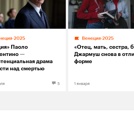
неция-2025
Венеция-2025
ция» Паоло
«Отец, мать, сестра, б
ентино —
Джармуш снова в отл
стенциальная драма
форме
асти над смертью
еля
5
1 января