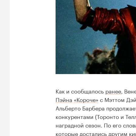
Как и сообщалось
ранее
, Вен
Пэйна
«Короче»
с Мэттом Дэ
Альберто Барбера продолжае
конкурентами (Торонто и Тел
наградной сезон. По его слов
которые достались другим к