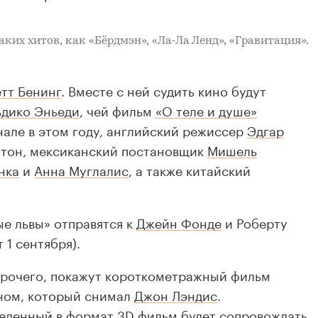
аких хитов, как
«Бёрдмэн»
,
«Ла-Ла Ленд»
,
«Гравитация»
.
тт Бенинг
. Вместе с ней судить кино будут
ьдико Эньеди
, чей фильм
«О теле и душе»
нале в этом году, английский режиссер
Эдгар
ттон, мексиканский постановщик
Мишель
нка
и
Анна Муглалис
, а также китайский
ые львы» отправятся к
Джейн Фонде
и Роберту
1 сентября).
прочего, покажут короткометражный фильм
ном, который снимал
Джон Лэндис
.
еденный в формат 3D фильм будет сопровождать