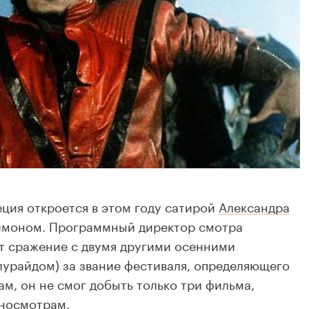
еция откроется в этом году сатирой
Александра
ймоном. Программный директор смотра
т сражение с двумя другими осенними
лурайдом) за звание фестиваля, определяющего
ам, он не смог добыть только три фильма,
иносмотрам.