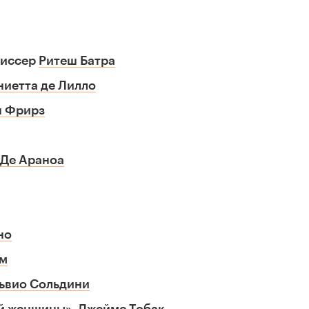
жиссер
Ритеш Батра
ниетта де Лилло
н Фрирз
 Де Араноа
но
ам
ьвио Сольдини