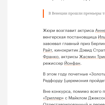
В Венеции прошли премьеры т
Жюри возглавит актриса
Анне
венгерская постановщица
Ил
завоевал главный приз Берли
Райт
, кинокритик Дэвид Стра
Франко
, актрисы
Жасмин Три
режиссер
Йонфан
.
В этом году почетные «Золот
Редфорду (церемония пройдет 
Вне конкурса, помимо всего 
«Триллер»
с Майклом Джексо
Отреставрированный и перев