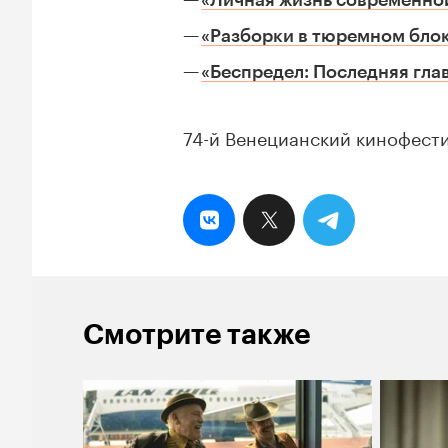
«Личная жизнь современн
«Разборки в тюремном бло
«Беспредел: Последняя гла
74-й Венецианский кинофестив
Смотрите также