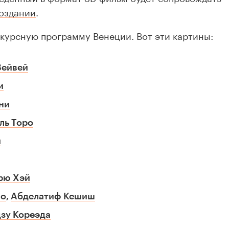
создании
.
нкурсную программу Венеции. Вот эти картины:
Вейвей
и
ни
ль Торо
и
рю Хэй
no
,
Абделатиф Кешиш
зу Кореэда