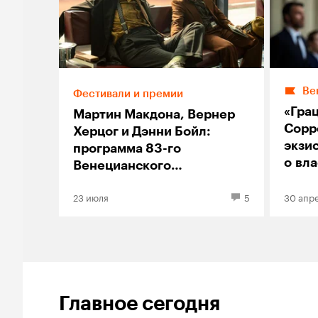
Ве
Фестивали и премии
«Гра
Мартин Макдона, Вернер
Сорр
Херцог и Дэнни Бойл:
экзи
программа 83-го
о вл
Венецианского
кинофестиваля
23 июля
5
30 апр
Главное сегодня