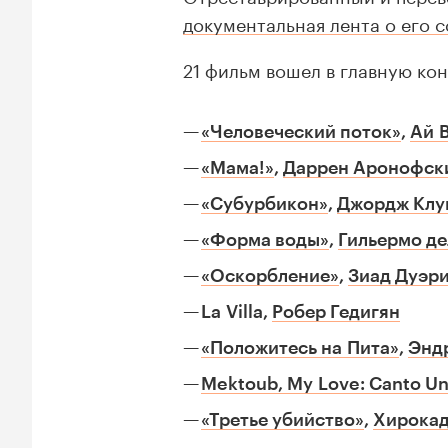
документальная лента о его 
21 фильм вошел в главную ко
«Человеческий поток»
,
Ай 
«Мама!»
,
Даррен Аронофск
«Субурбикон»
,
Джордж Клу
«Форма воды»
,
Гильермо де
«Оскорбление»
,
Зиад Дуэр
La Villa,
Робер Гедигян
«Положитесь на Пита»
,
Энд
Mektoub, My Love: Canto U
«Третье убийство»
,
Хирокад