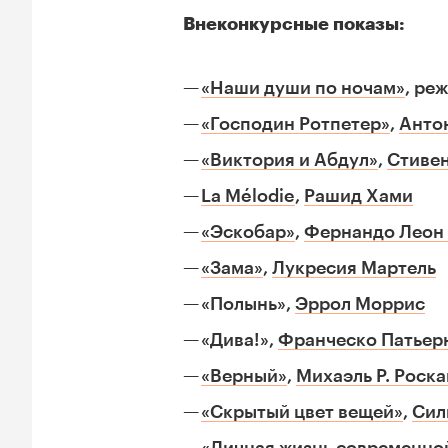
Внеконкурсные показы:
«Наши души по ночам»
, ре
«Господин Ротпетер»
,
Анто
«Виктория и Абдул»
,
Стиве
La Mélodie
,
Рашид Хами
«Эскобар»
,
Фернандо Леон
«Зама»
,
Лукресия Мартель
«Полынь»,
Эррол Моррис
«Дива!»,
Франческо Патьер
«Верный»
,
Михаэль Р. Роск
«Скрытый цвет вещей»
,
Сил