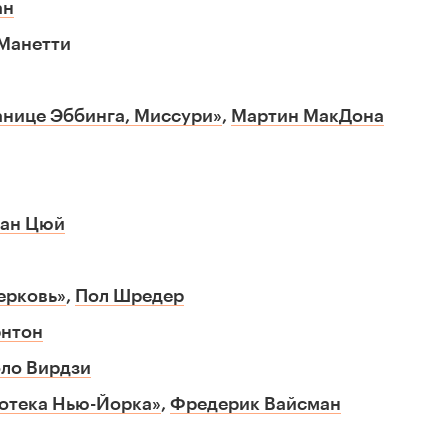
ан
 Манетти
анице Эббинга, Миссури»
,
Мартин МакДона
ан Цюй
ерковь»
,
Пол Шредер
рнтон
ло Вирдзи
иотека Нью-Йорка»
,
Фредерик Вайсман