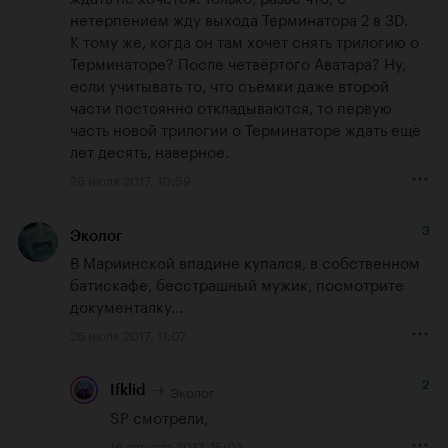
нетерпением жду выхода Терминатора 2 в 3D. 

К тому же, когда он там хочет снять трилогию о 
Терминаторе? После четвёртого Аватара? Ну, 
если учитывать то, что съёмки даже второй 
части постоянно откладываются, то первую 
часть новой трилогии о Терминаторе ждать ещё 
лет десять, наверное.
26 июля 2017, 10:59
3
Эколог
В Мариинской впадине купался, в собственном 
батискафе, бесстрашный мужик, посмотрите 
документалку...
26 июля 2017, 11:07
2
Эколог
Ifklid
SP смотрели,
16 августа 2017, 15:03