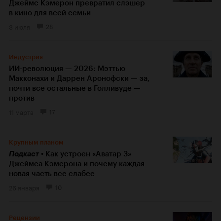
Джеймс Кэмерон превратил слэшер
в кино для всей семьи
3 июля
28
Индустрия
ИИ-революция — 2026: Мэттью
Макконахи и Даррен Аронофски — за,
почти все остальные в Голливуде —
против
11 марта
17
Крупным планом
Подкаст
Как устроен «Аватар 3»
Джеймса Кэмерона и почему каждая
новая часть все слабее
26 января
10
Рецензии