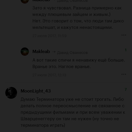
Зато я чувствовал. Разница примерно как 
между плюшевым зайцем и живым.)

Нет. Это говорит о том, что люди там дико 
мельтешат, и кажутся ненастоящими.
27 июля 2017, 11:59
1
Давид Ованесов
Makleab
А вот такие спичи я ненавижу ещё больше. 
Вранье это. Наглое вранье.
27 июля 2017, 12:13
7
MoonLight_43
Думаю Терминатора уже не стоит трогать. Либо 
делать полное переосмысление не связанное с 
предыдущими фильмами и при всем уважении к 
Шварценеггеру он там не нужен (ну точно не 
терминатора играть)