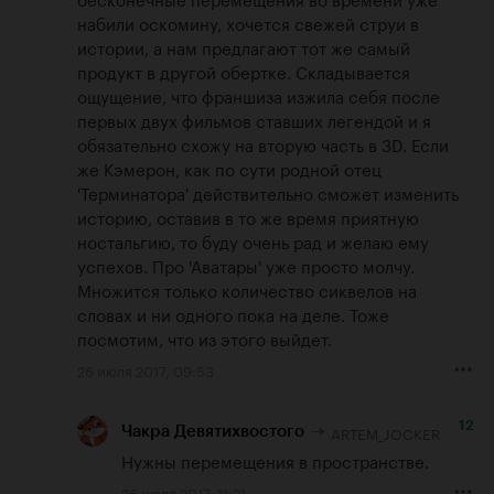
набили оскомину, хочется свежей струи в 
истории, а нам предлагают тот же самый 
продукт в другой обертке. Складывается 
ощущение, что франшиза изжила себя после 
первых двух фильмов ставших легендой и я 
обязательно схожу на вторую часть в 3D. Если 
же Кэмерон, как по сути родной отец 
'Терминатора' действительно сможет изменить 
историю, оставив в то же время приятную 
ностальгию, то буду очень рад и желаю ему 
успехов. Про 'Аватары' уже просто молчу. 
Множится только количество сиквелов на 
словах и ни одного пока на деле. Тоже 
посмотим, что из этого выйдет.
26 июля 2017, 09:53
12
ARTEM_JOCKER
Чакра Девятихвостого
Нужны перемещения в пространстве.
26 июля 2017, 11:21