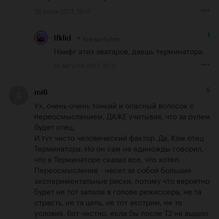
26 июля 2017, 15:17
1
firewertyhm
Ifklid
Наифг этих аватаров, даешь терминатора.
16 августа 2017, 15:11
5
mi6
Ух, очень-очень тонкий и опасный волосок с 
переосмыслением, ДАЖЕ учитывая, что за рулем 
будет отец. 

И тут чисто человеческий фактор. Да, Кэм отец 
Терминатора. Но он сам не единожды говорил, 
что в Терминаторе сказал все, что хотел. 
Переосмысление - несет за собой большие 
экспериментальные риски, потому что вероятно 
будет не тот запалм в голове режиссера, не та 
страсть, не та цель, не тот экстрим, не те 
условия. Вот честно, если бы после Т2 не вышло 