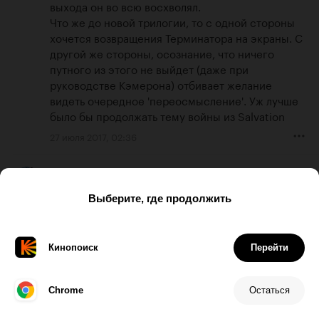
выхода он во всю восхволял.

Что же до новой трилогии, то с одной стороны 
хочется возвращения Терминатора на экраны. С 
другой же стороны, осознание, что ничего 
путного из этого не выйдет (даже при 
руководстве Кэмерона) отбивает желание 
видеть очередное 'переосмысление'. Уж лучше 
было бы продолжать тему войны из Salvation
27 июля 2017, 02:36
2
Heavy_Light
Что тут можно переосмыслить? Терминатор 
закончился в альтернативной концовке 'Судного 
дня'.
27 июля 2017, 04:40
-1
Saref
А мне кажется Кэмерон уже давно встал на путь 