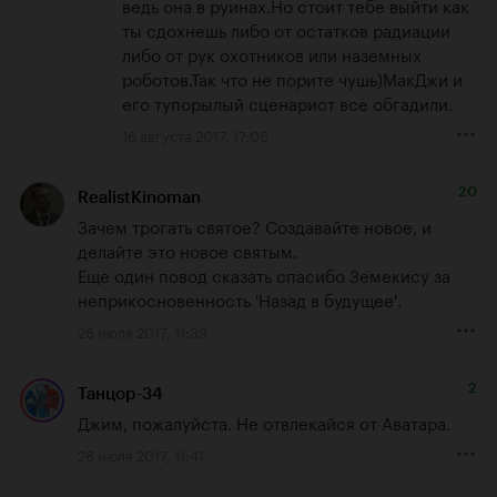
ведь она в руинах.Но стоит тебе выйти как 
ты сдохнешь либо от остатков радиации 
либо от рук охотников или наземных 
роботов.Так что не порите чушь)МакДжи и 
его тупорылый сценарист все обгадили.
16 августа 2017, 17:06
20
RealistKinoman
Зачем трогать святое? Создавайте новое, и 
делайте это новое святым. 

Еще один повод сказать спасибо Земекису за 
неприкосновенность 'Назад в будущее'.
26 июля 2017, 11:33
2
Танцор-34
Джим, пожалуйста. Не отвлекайся от Аватара.
26 июля 2017, 11:41