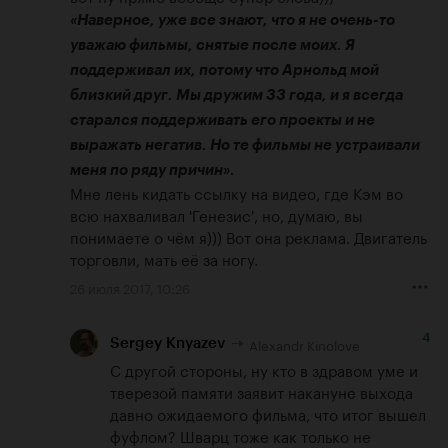
«Наверное, уже все знают, что я не очень-то 
уважаю фильмы, снятые после моих. Я 
поддерживал их, потому что Арнольд мой 
близкий друг. Мы дружим 33 года, и я всегда 
старался поддерживать его проекты и не 
выражать негатив. Но те фильмы не устраивали 
меня по ряду причин».
Мне лень кидать ссылку на видео, где Кэм во 
всю нахваливал 'Генезис', но, думаю, вы 
понимаете о чём я))) Вот она реклама. Двигатель 
торговли, мать её за ногу.
26 июля 2017, 10:26
4
Alexandr Kinolove
Sergey Knyazev
С другой стороны, ну кто в здравом уме и 
тверезой памяти заявит накануне выхода 
давно ожидаемого фильма, что итог вышел 
фуфлом? Шварц тоже как только не 