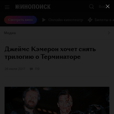
Войти
Онлайн-кинотеатр
Билеты в 
Смотреть кино
Медиа
Джеймс Кэмерон хочет снять
трилогию о Терминаторе
26 июля 2017
119