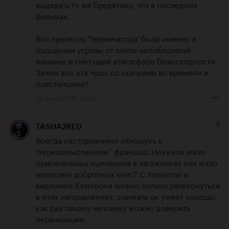
выдавать ту же бредятину, что в последних 
фильмах. 

Вся прелесть 'Терминатора' была именно в 
ощущении угрозы от почти непобедимой 
машины и гнетущей атмосфере безысходности. 
Зачем вся эта чушь со скачками во времени и 
повстанцами?..
26 июля 2017, 10:24
9
TASHA2RED
Всегда настороженно отношусь к 
'переосмыслениям'  франшиз. Неужели мало 
оригинальных сценариев в загажниках или мало 
написано добротных книг? С талантом и 
видением Кэмерона можно сильно развернуться 
в этих направлениях, снимать он умеет хорошо, 
как раз такому человеку можно доверить 
экранизацию.