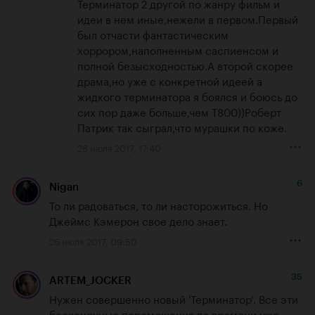
Терминатор 2 другой по жанру фильм и 
идеи в нем иные,нежели в первом.Первый 
был отчасти фантастическим 
хоррором,наполненным саспиенсом и 
полной безысходностью.А второй скорее 
драма,но уже с конкретной идеей а 
жидкого терминатора я боялся и боюсь до 
сих пор даже больше,чем Т800))Роберт 
Патрик так сыграл,что мурашки по коже.
26 июля 2017, 17:40
6
Nigan
То ли радоваться, то ли насторожиться. Но 
Джеймс Кэмерон свое дело знает.
26 июля 2017, 09:50
35
ARTEM_JOCKER
Нужен совершенно новый 'Терминатор'. Все эти 
бесконечные перемещения во времени уже 