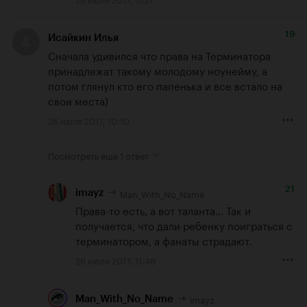
19
Исайкин Илья
Сначала удивился что права на Терминатора 
принадлежат такому молодому ноунейму, а 
потом глянул кто его папенька и все встало на 
свои места)
26 июля 2017, 10:10
Посмотреть еще
1 ответ
21
Man_With_No_Name
imayz
Права-то есть, а вот таланта... Так и 
получается, что дали ребенку поиграться с 
терминатором, а фанаты страдают.
26 июля 2017, 11:46
imayz
Man_With_No_Name