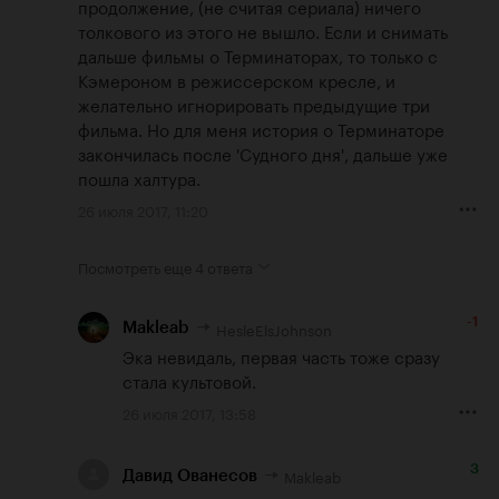
продолжение, (не считая сериала) ничего 
толкового из этого не вышло. Если и снимать 
дальше фильмы о Терминаторах, то только с 
Кэмероном в режиссерском кресле, и 
желательно игнорировать предыдущие три 
фильма. Но для меня история о Терминаторе 
закончилась после 'Судного дня', дальше уже 
пошла халтура.
26 июля 2017, 11:20
Посмотреть еще
4 ответа
-1
HesleElsJohnson
Makleab
Эка невидаль, первая часть тоже сразу 
стала культовой.
26 июля 2017, 13:58
3
Makleab
Давид Ованесов