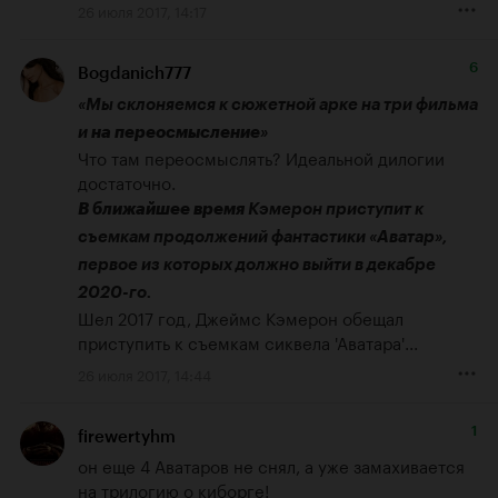
26 июля 2017, 14:17
6
Bogdanich777
«Мы склоняемся к сюжетной арке на три фильма 
и 
на переосмысление
»
Что там переосмыслять? Идеальной дилогии 
В ближайшее время
 Кэмерон приступит к 
съемкам продолжений фантастики «Аватар», 
первое из которых должно выйти в декабре 
2020-го.
Шел 2017 год, Джеймс Кэмерон обещал 
приступить к съемкам сиквела 'Аватара'...
26 июля 2017, 14:44
1
firewertyhm
он еще 4 Аватаров не снял, а уже замахивается 
на трилогию о киборге!