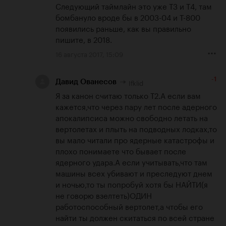
Следующий таймлайн это уже Т3 и Т4, там 
бомбануло вроде бы в 2003-04 и Т-800 
появились раньше, как вы правильно 
пишите, в 2018.
16 августа 2017, 15:09
-1
Ifklid
Давид Ованесов
Я за канон считаю только Т2.А если вам 
кажется,что через пару лет после адерного 
апокалипсиса можно свободно летать на 
вертолетах и плыть на подводных лодках,то 
вы мало читали про ядерные катастрофы и 
плохо понимаете что бывает после 
ядерного удара.А если учитывать,что там 
машины всех убивают и преследуют днем 
и ночью,то ты попробуй хотя бы НАЙТИ(я 
не говорю взелтеть)ОДИН 
работоспособный вертолет,а чтобы его 
найти ты должен скитаться по всей стране 