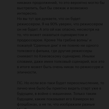
никаких продолжений, то это вероятно могло бы 
выстрелить, был бы свежак и возможно 
интересно.

Но вы тут зря думаете, что он будет 
режиссером. Я на 90% уверен, что режиссером 
он не будет. А это ой как опасно, несмотря на 
то, что может оказаться сценаристом и 
продюссером. Кроме 'На гребне волны' и 
пожалуй 'Сранные дни' я не помню ни одного 
толкового фильма, где другие режиссеры 
снимают по Кэмовскому сценарию. Иными 
словами, даже имея толковый сценарий, все это 
в итоге может быть очень никак по режиссуре и 
эпичности.

ПС. Но если все-таки будет переосмысление, то 
лично мне было бы приятно видеть старт уже в 
будущем, в войне с машинами. Только таким 
будущем, каким показывал его Кэмерон во 
флэшбэках, а не те, что изображали разные 