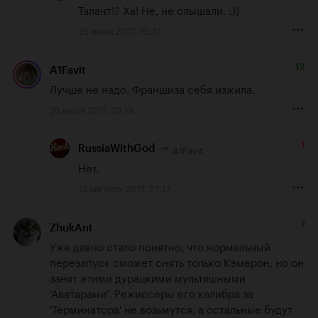
Талант!? Ха! Не, не слышали. :))
26 июля 2017, 13:31
12
A1Favit
Лучше не надо. Франшиза себя изжила.
26 июля 2017, 10:13
-1
A1Favit
RussiaWithGod
Нет.
13 августа 2017, 22:17
7
ZhukAnt
Уже давно стало понятно, что нормальный 
перезапуск сможет снять только Кэмерон, но он 
занят этими дурацкими мультяшными 
'Аватарами'. Режиссеры его калибра за 
'Терминатора' не возьмутся, а остальные будут 