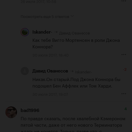
26 июля 2017, 10:58
Посмотреть еще
5 ответов
Давид Ованесов
Iskander-
Как тебе Вигго Мортенсен в роли Джона 
Коннора?
30 июля 2017, 18:40
-2
Iskander-
Давид Ованесов
Никак.Он старый.Под Джона Коннора бы 
подошел Бен Аффлек или Том Харди.
30 июля 2017, 19:07
4
bad1996
По правде сказать, после хвалебной Кэмероном 
пятой части, даже от него нового Терминатора 
ждать не хочется. Только, разве что, с 