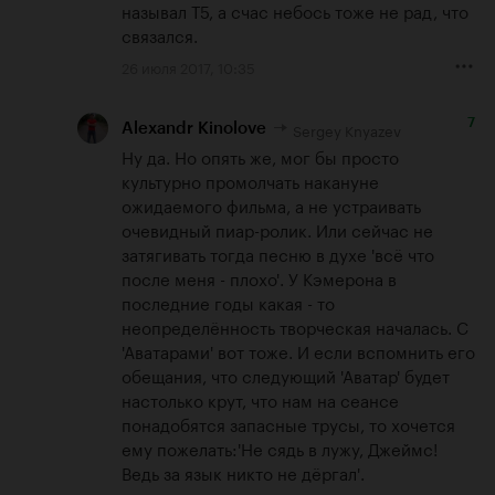
называл Т5, а счас небось тоже не рад, что 
связался.
26 июля 2017, 10:35
7
Sergey Knyazev
Alexandr Kinolove
Ну да. Но опять же, мог бы просто 
культурно промолчать накануне 
ожидаемого фильма, а не устраивать 
очевидный пиар-ролик. Или сейчас не 
затягивать тогда песню в духе 'всё что 
после меня - плохо'. У Кэмерона в 
последние годы какая - то 
неопределённость творческая началась. С 
'Аватарами' вот тоже. И если вспомнить его 
обещания, что следующий 'Аватар' будет 
настолько крут, что нам на сеансе 
понадобятся запасные трусы, то хочется 
ему пожелать:'Не сядь в лужу, Джеймс! 
Ведь за язык никто не дёргал'.