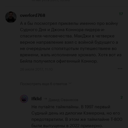
17
overlord768
А я бы посмотрел приквелы именно про войну 
Судного Дня и Джона Коннора-лидера-и-
спасителя-человечества. МакДжи в четверке 
верное направление взял с войной будущего а 
не очередным стопятцотым путешествием во 
времени, жаль исполнение хромало. Хотя вот из 
Бейла получился офигенный Коннор.
26 июля 2017, 11:10
Посмотреть еще
6 ответов
2
Давид Ованесов
Ifklid
Не путайте таймлайны. В 1997 первый 
Судный день из дилогии Кэмерона, но его 
предотвратили. В этом же таймлайне Т-800 
были выпущены в 2022 примерно. 
