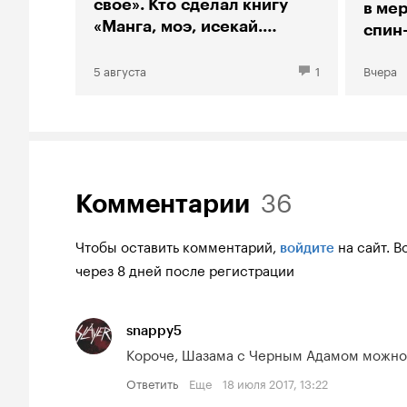
свое». Кто сделал книгу
в мер
«Манга, моэ, исекай.
спин
Большой гид по аниме»
«Тео
5 августа
1
Вчера
36
Комментарии
Чтобы оставить комментарий,
на сайт.
В
войдите
через 8 дней после регистрации
snappy5
Короче, Шазама с Черным Адамом можно
Ответить
Еще
18 июля 2017, 13:22