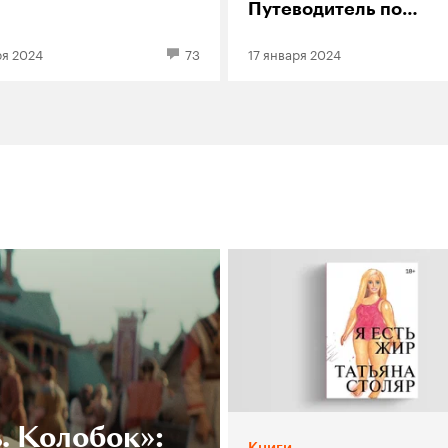
Путеводитель по
экранизациям комикс
ря 2024
73
17 января 2024
Бэтмене, Супермене и
коллегах
. Колобок»:
Книги