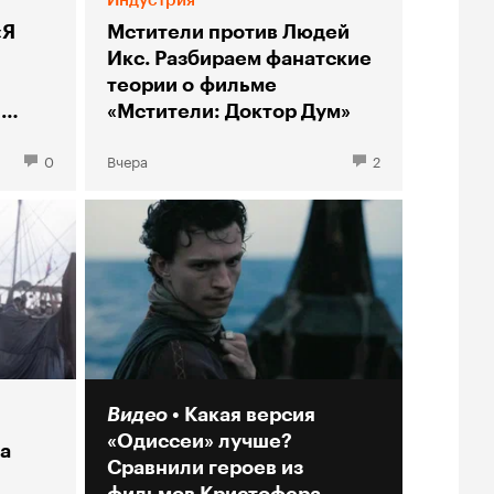
«Я
Мстители против Людей
Икс. Разбираем фанатские
теории о фильме
ы
«Мстители: Доктор Дум»
0
Вчера
2
Видео
Какая версия
«Одиссеи» лучше?
а
Сравнили героев из
фильмов Кристофера