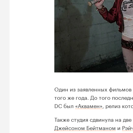
Один из заявленных фильмов 
того же года. До того послед
DC был
«Аквамен»
, релиз кот
Также студия сдвинула на дв
Джейсоном Бейтманом
и
Рэй