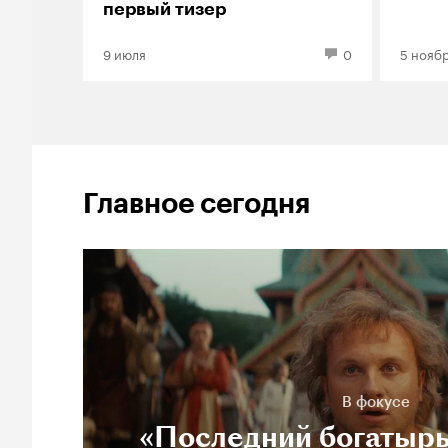
первый тизер
9 июля
0
5 нояб
Главное сегодня
В фокусе
«Последний богатырь