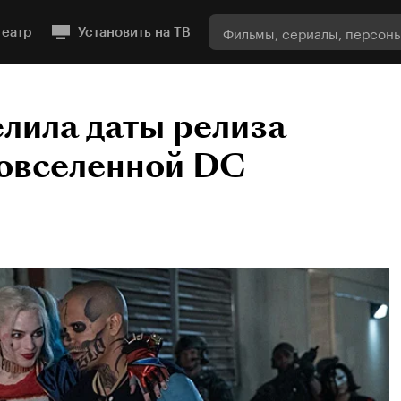
театр
Установить на ТВ
елила даты релиза
овселенной DC