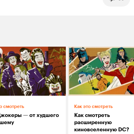
о смотреть
Как это смотреть
Джокеры — от худшего
Как смотреть
чшему
расширенную
киновселенную DC?