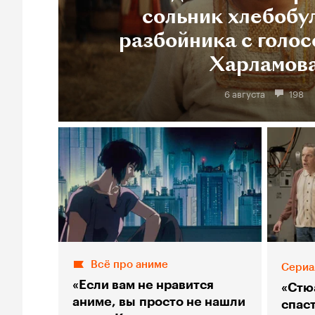
сольник хлебобу
разбойника с голос
Харламов
6 августа
198
Всё про аниме
Сериа
«Если вам не нравится
«Стю
аниме, вы просто не нашли
спас