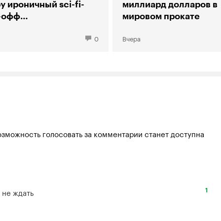
у ироничный sci-fi-
миллиард долларов в
-офф
мировом прокате
рии большого взрыва»
0
Вчера
озможность голосовать за комментарии станет доступна
 не ждать
1