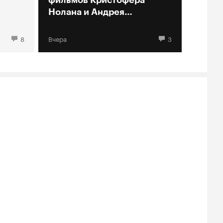
Нолана и Андрея
Кончаловского
8
Вчера
3