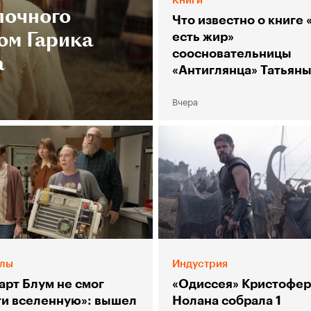
лочного
Что известно о книге 
ом Гарика
есть жир»
соосновательницы
а
«Антиглянца» Татьян
Столяр
Вчера
лы
Индустрия
арт Блум не смог
«Одиссея» Кристофер
ти вселенную»: вышел
Нолана собрала 1