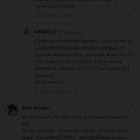
ничего не писали.
2 апреля 2020, 10:36
-1
BladerDark
VANDEEV
Сразу же встречный вопрос, как это могут 
существовать люди, предки которых не 
прошли через лагеря, если как известно из 
книг светоча Александра 'Сказочника' 
Иваевича, сидели все, а кто не сидел, тот 
охранял? 

Не понимаю.
30 апреля 2020, 22:51
4
Alex Snyder
Удивительно, сколько ваты в комментариях на 
КП.

'Антисоветчик - значит русофоб', 'Солженицын - 
иуда', 'Архипелаг ГУЛАГ - русофобские сказки 