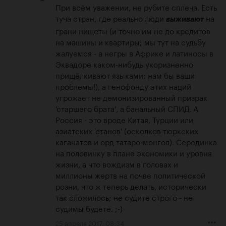
При всём уважении, не рубите сплеча. Есть 
туча стран, где реально люди 
 на 
выживают
грани нищеты (и точно им не до кредитов 
на машины и квартиры; мы тут на судьбу 
жалуемся - а негры в Африке и латиносы в 
Эквадоре каком-нибудь укоризненно 
прищёлкивают языками: нам бы ваши 
проблемы!), а генофонду этих наций 
угрожает не демонизированный призрак 
'старшего брата', а банальный СПИД. А 
Россия - это вроде Китая, Турции или 
азиатских 'станов' (осколков тюркских 
каганатов и орд татаро-монгол). Серединка 
на половинку в плане экономики и уровня 
жизни, а что вождизм в головах и 
миллионы жертв на почве политической 
розни, что ж теперь делать, исторически 
так сложилось; не судите строго - не 
судимы будете. ;-)
25 апреля 2017, 08:34