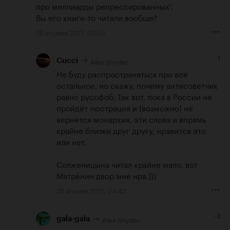
про миллиарды репрессированных'.

Вы его книги-то читали вообще?
25 апреля 2017, 02:33
-1
Alex Snyder
Cucci
Не буду распространяться про всё 
остальное, но скажу, почему антисоветчик 
равно русофоб. Так вот, пока в России не 
пройдёт люстрация и (возможно) не 
вернётся монархия, эти слова и впрямь 
крайне близки друг другу, нравится это 
или нет.

Солженицына читал крайне мало, вот 
Матрёнин двор мне нра.)))
25 апреля 2017, 04:42
-2
Alex Snyder
gala-gala