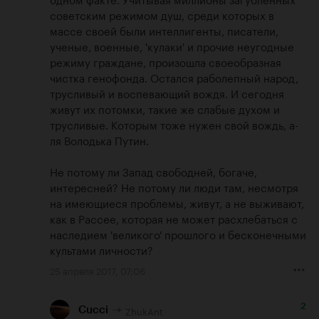
советским режимом душ, среди которых в 
массе своей были интеллигенты, писатели, 
ученые, военные, 'кулаки' и прочие неугодные 
режиму граждане, произошла своеобразная 
чистка генофонда. Остался раболепный народ, 
трусливый и воспевающий вождя. И сегодня 
живут их потомки, такие же слабые духом и 
трусливые. Которым тоже нужен свой вождь, а-
ля Володька Путин. 

Не потому ли Запад свободней, богаче, 
интересней? Не потому ли люди там, несмотря 
на имеющиеся проблемы, живут, а не выживают, 
как в Рассее, которая не может расхлебаться с 
наследием 'великого' прошлого и бесконечными 
культами личности?
25 апреля 2017, 07:06
2
ZhukAnt
Cucci