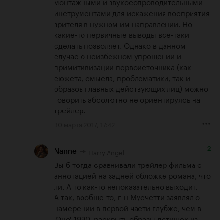
монтажными и звукосопроводительными 
инструментами для искажения восприятия 
зрителя в нужном им направлении. Но 
какие-то первичные выводы все-таки 
сделать позволяет. Однако в данном 
случае о неизбежном упрощении и 
примитивизации первоисточника (как 
сюжета, смысла, проблематики, так и 
образов главных действующих лиц) можно 
говорить абсолютно не ориентируясь на 
трейлер.
30 марта 2017, 17:42
2
Harry Angel
Nanne
Вы б тогда сравнивали трейлер фильма с 
аннотацией на задней обложке романа, что 
ли. А то как-то непоказательно выходит. 

А так, вообще-то, г-н Мусчетти заявлял о 
намерении в первой части глубже, чем в 
'Оно'-1990, раскрыть образы детишек из 