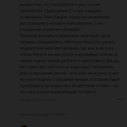
вышло так, что смотрел его уже после 
просмотра 'Один дома 2' и при каждом 
появлении Тима Карри, сразу же возникали 
ассоциации с хитрым консьержем, а не 
страшным клоуном-убийцей.

Трейлер визуально довольно мрачный, дети 
актеры понравились. Неплохо было бы узнать 
возрастной рейтинг фильма, так как книга ну 
очень богата на жестокие и кровавые сцены, а 
также сцены вроде детского группового (да да, 
вот прям вот так) секса. Еще один телефильм 
для устрашения детей - это нам не нужно, а вот 
по настоящему страшный фильм, который будет 
пробуждать во взрослых их детские страхи - то 
что нужно для экранизации по Кингу.
29 марта 2017, 17:40
Посмотреть еще
3 ответа