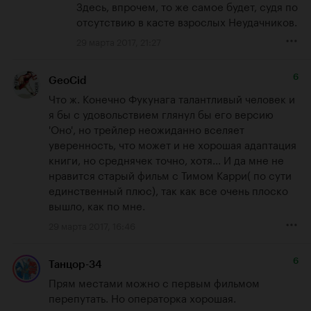
Здесь, впрочем, то же самое будет, судя по 
отсутствию в касте взрослых Неудачников.
29 марта 2017, 21:27
6
GeoCid
Что ж. Конечно Фукунага талантливый человек и 
я бы с удовольствием глянул бы его версию 
'Оно', но трейлер неожиданно вселяет 
уверенность, что может и не хорошая адаптация 
книги, но среднячек точно, хотя... И да мне не 
нравится старый фильм с Тимом Карри( по сути 
единственный плюс), так как все очень плоско 
вышло, как по мне.
29 марта 2017, 16:46
6
Танцор-34
Прям местами можно с первым фильмом 
перепутать. Но операторка хорошая.