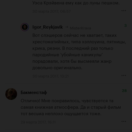
Уэса Крэйвена ему как до луны пешком.
30 марта 2017, 06:57
3
MisterKrava
Igor_Reykjavik
Вот слэшеров сейчас не хватает, таких 
хрестоматийных, типа хэллоуина, пятницы, 
крика, резни. В последний раз только 
пародийные 'убойные каникулы' 
порадовали, хотя бы высмеяли жанр 
довольно оригинально.
30 марта 2017, 13:21
28
Бакменстаф
Отлично! Мне понравилось, чувствуется та 
самая книжная атмосфера. Да и старый фильм 
тот весьма неплохо ощущается тоже.
29 марта 2017, 16:11