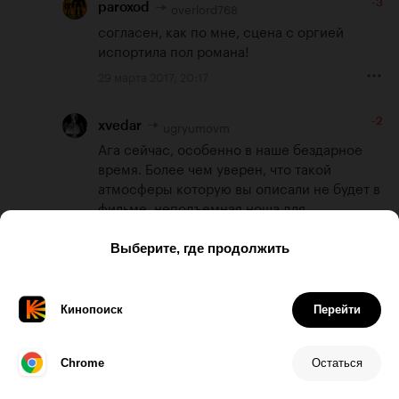
-3
overlord768
paroxod
согласен, как по мне, сцена с оргией 
испортила пол романа!
29 марта 2017, 20:17
-2
ugryumovm
xvedar
Ага сейчас, особенно в наше бездарное 
время. Более чем уверен, что такой 
атмосферы которую вы описали не будет в 
фильме, неподъемная ноша для 
обыденности.
29 марта 2017, 21:40
18
Lepreckon
Бип-Бип Ричи.
29 марта 2017, 17:42