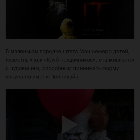
В маленьком городке штата Мэн семеро детей,
известных как «Клуб неудачников», сталкиваются
с чудовищем, способным принимать форму
клоуна по имени Пеннивайз.