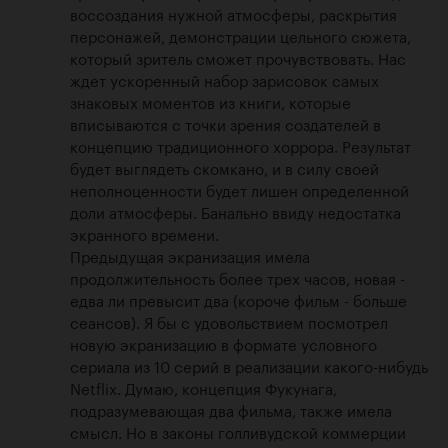
воссоздания нужной атмосферы, раскрытия 
персонажей, демонстрации цельного сюжета, 
который зритель сможет прочувствовать. Нас 
ждет ускоренный набор зарисовок самых 
знаковых моментов из книги, которые 
вписываются с точки зрения создателей в 
концепцию традиционного хоррора. Результат 
будет выглядеть скомкано, и в силу своей 
неполноценности будет лишен определенной 
доли атмосферы. Банально ввиду недостатка 
экранного времени. 

Предыдущая экранизация имела 
продолжительность более трех часов, новая - 
едва ли превысит два (короче фильм - больше 
сеансов). Я бы с удовольствием посмотрел 
новую экранизацию в формате условного 
сериала из 10 серий в реализации какого-нибудь 
Netflix. Думаю, концепция Фукунага, 
подразумевающая два фильма, также имела 
смысл. Но в законы голливудской коммерции 