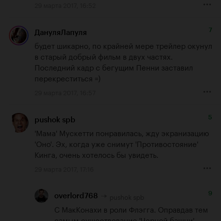
29 марта 2017, 16:52
7
ДануляЛапуля
будет шикарно, по крайней мере трейлер окунул 
в старый добрый фильм в двух частях.

Последний кадр с бегущим Пенни заставил 
перекреститься =)
29 марта 2017, 16:57
5
pushok spb
'Мама' Мускетти понравилась, жду экранизацию 
'Оно'. Эх, когда уже снимут 'Противостояние' 
Кинга, очень хотелось бы увидеть.
29 марта 2017, 17:16
9
pushok spb
overlord768
С МакКонахи в роли Флэгга. Оправдав тем 
самым существование 'Черной башни'.