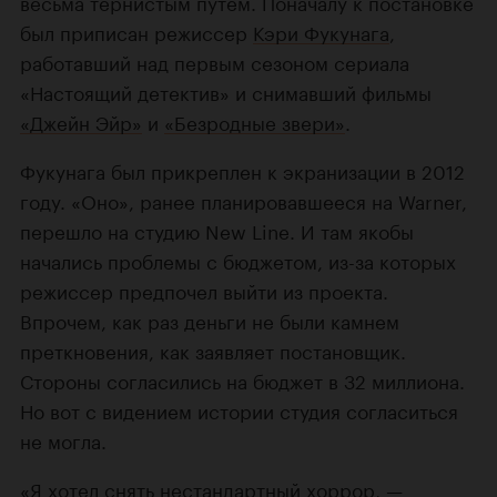
весьма тернистым путем. Поначалу к постановке
был приписан режиссер
Кэри Фукунага
,
работавший над первым сезоном сериала
«Настоящий детектив» и снимавший фильмы
«Джейн Эйр»
и
«Безродные звери»
.
Фукунага был прикреплен к экранизации в 2012
году. «Оно», ранее планировавшееся на Warner,
перешло на студию New Line. И там якобы
начались проблемы с бюджетом, из-за которых
режиссер предпочел выйти из проекта.
Впрочем, как раз деньги не были камнем
преткновения, как заявляет постановщик.
Стороны согласились на бюджет в 32 миллиона.
Но вот с видением истории студия согласиться
не могла.
«Я хотел снять нестандартный хоррор, —