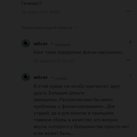
Генезис?
29 марта 2017, 16:29
Посмотреть еще
6 ответов
3
Makleab
witcer
Кинг тоже порядочно фигни насочинял..
30 марта 2017, 00:42
-1
xvedar
witcer
В этой среде не особо критикуют друг 
друга..Большие деньги 
замешены..Раскритиковал бы имел 
проблемы с финансированием...Для 
студий, да и для многих в принципе 
главное сборы а качество это вопрос 
вкуса, которого у большинства просто нет 
и не может быть...