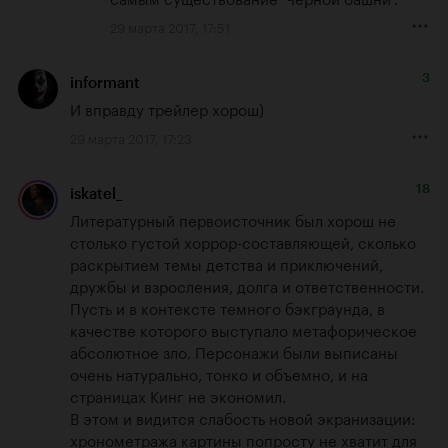
29 марта 2017, 17:51
3
informant
И вправду трейлер хорош)
29 марта 2017, 17:23
18
iskatel_
Литературный первоисточник был хорош не 
столько густой хоррор-составляющей, сколько 
раскрытием темы детства и приключений, 
дружбы и взросления, долга и ответственности. 
Пусть и в контексте темного бэкграунда, в 
качестве которого выступало метафорическое 
абсолютное зло. Персонажи были выписаны 
очень натурально, тонко и объемно, и на 
страницах Кинг не экономил. 

В этом и видится слабость новой экранизации: 
хронометража картины попросту не хватит для 