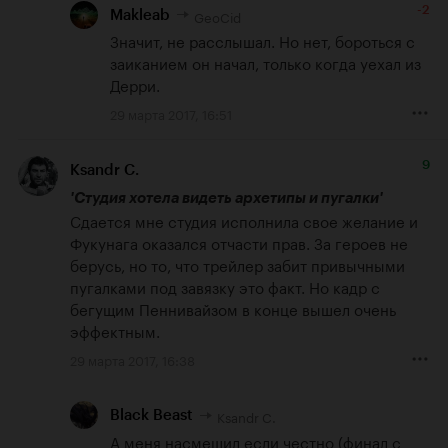
-2
GeoCid
Makleab
Значит, не расслышал. Но нет, бороться с 
заиканием он начал, только когда уехал из 
Дерри.
29 марта 2017, 16:51
9
Ksandr C.
'Студия хотела видеть архетипы и пугалки'
Сдается мне студия исполнила свое желание и 
Фукунага оказался отчасти прав. За героев не 
берусь, но то, что трейлер забит привычными 
пугалками под завязку это факт. Но кадр с 
бегущим Пеннивайзом в конце вышел очень 
эффектным.
29 марта 2017, 16:38
Ksandr C.
Black Beast
А меня насмешил если честно (финал с 