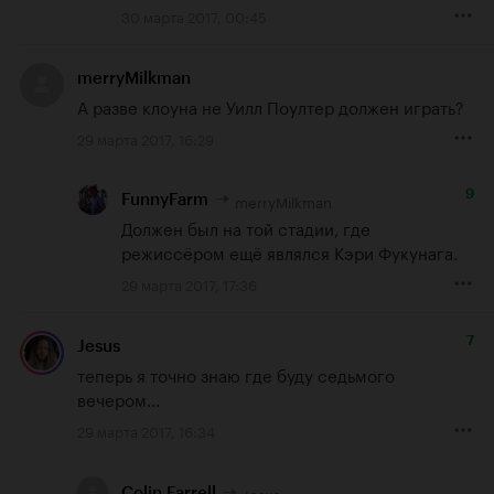
30 марта 2017, 00:45
merryMilkman
А разве клоуна не Уилл Поултер должен играть?
29 марта 2017, 16:29
9
merryMilkman
FunnyFarm
Должен был на той стадии, где 
режиссёром ещё являлся Кэри Фукунага.
29 марта 2017, 17:36
7
Jesus
теперь я точно знаю где буду седьмого 
вечером...
29 марта 2017, 16:34
Jesus
Colin Farrell