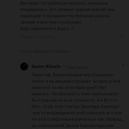
Выглядит по трейлеру неплохо, концовка 
понравилась. Вот момент черной жижой уже 
надоедает в большинство фильмах ужасах, 
темная жижа пристуствувает.

Буду надеяться и ждать. (:
29 марта 2017, 16:11
Посмотреть еще
17 ответов
-1
Black Beast
Nazim Alizade
Таких как Тыквоголовый или Кэндимэн 
полно и на дешевых трэшах, вопрос в том 
заметите ли вы их в наши дни?! Нет 
конечно. Особенность этих персонажей 
был совсем не в их сущности, а в 80-х и 
90-х. И да, я не считаю Джиперс Криперс 
чем то выдающимся чтоб называть его или 
на этого персонажа равняться как образцу, 
до персонажей Джона Карпентера или 