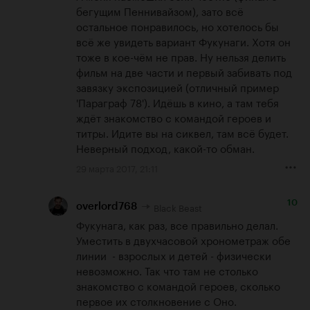
бегущим Пеннивайзом), зато всё 
остальное понравилось, но хотелось бы 
всё же увидеть вариант Фукунаги. Хотя он 
тоже в кое-чём не прав. Ну нельзя делить 
фильм на две части и первый забивать под 
завязку экспозицией (отличный пример 
'Параграф 78'). Идёшь в кино, а там тебя 
ждёт знакомство с командой героев и 
титры. Идите вы на сиквел, там всё будет. 
Неверный подход, какой-то обман.
29 марта 2017, 21:11
10
Black Beast
overlord768
Фукунага, как раз, все правильно делал. 
Уместить в двухчасовой хронометраж обе 
линии  - взрослых и детей - физически 
невозможно. Так что там не столько 
знакомство с командой героев, сколько 
первое их столкновение с Оно.
