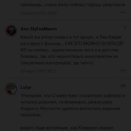
премьеры, очень мало сейчас годных ужастиков
29 марта 2017, 16:20
7
Ann SlyFoxMaren
Какой же клоун няшка и тут вроде, и Тим Карри 
из старого фильма... КАК ЕГО МОЖНО БОЯТЬСЯ? 
XD не пойму... единственное чего я в детстве 
боялась, так это черноглазых инопланетян из 
'секретных материалов', да 'нечто'
29 марта 2017, 16:21
25
Lutyr
'Учитывая, что Стивен Кинг посмотрел картину и 
остался доволен, то возможно, режиссеру 
Андресу Мускетти удалось воплотить видение 
писателя.'

может, еще вспомним, как Кэмерон хвалил 