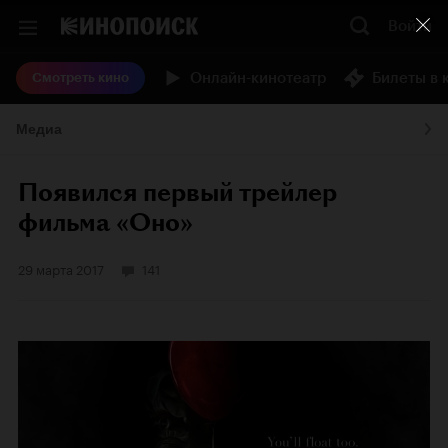
Войти
Онлайн-кинотеатр
Билеты в 
Смотреть кино
Медиа
Появился первый трейлер
фильма «Оно»
29 марта 2017
141