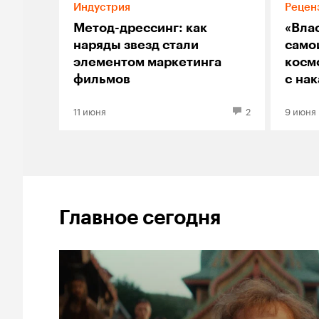
Индустрия
Рецен
Метод-дрессинг: как
«Вла
наряды звезд стали
само
элементом маркетинга
косм
фильмов
с на
Гали
11 июня
2
9 июня
Главное сегодня