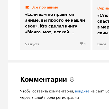
Всё про аниме
Сериа
«Если вам не нравится
«Стю
аниме, вы просто не нашли
спас
свое». Кто сделал книгу
в мер
«Манга, моэ, исекай.
спин
Большой гид по аниме»
«Тео
5 августа
1
Вчера
8
Комментарии
Чтобы оставить комментарий,
на сайт.
В
войдите
через 8 дней после регистрации