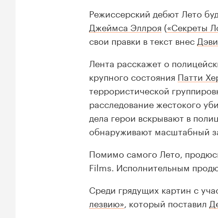
Режиссерский дебют Лето буд
Джеймса Эллроя
(
«Секреты Л
свои правки в текст внес
Дэви
Лента расскажет о полицейс
крупного состояния
Патти Хе
террористической группиров
расследование жестокого уб
дела герои вскрывают в поли
обнаруживают масштабный з
Помимо самого Лето, продю
Films. Исполнительным прод
Среди грядущих картин с уча
лезвию»
, который поставил
Д