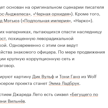
ет основан на оригинальном сценарии писателя
ос-Анджелеса»
,
«Черная орхидея»
). Кроме того,
д Мэтьюз
(
«Подпольная империя»
, «Нарко»).
ких-напарниках, пытающихся спасти наследницу
рст
, похищенную леворадикальной
кой. Одновременно с этим они ведут
ийства знакомого офицера. По мере продвижения
ции крупную коррупционную сеть и
аговор.
сируют картину
Дик Вульф
и
Тони Ганз
из Wolf
юсером проекта станет
Эмма Ладбрук
.
стием Джареда Лето есть сиквел
«Бегущего по
ени Вильнёв
.