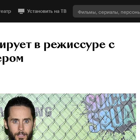
театр
Установить на ТВ
ирует в режиссуре с
ером