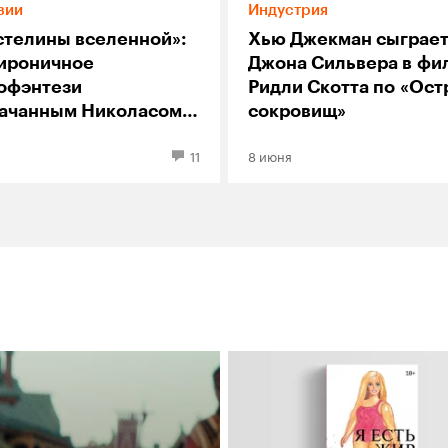
зии
Индустрия
стелины вселенной»:
Хью Джекман сыграе
ироничное
Джона Сильвера в фи
офэнтези
Ридли Скотта по «Ост
качанным Николасом
сокровищ»
циным
11
8 июня