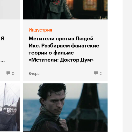
Индустрия
«Я
Мстители против Людей
Икс. Разбираем фанатские
теории о фильме
ы
«Мстители: Доктор Дум»
0
Вчера
2