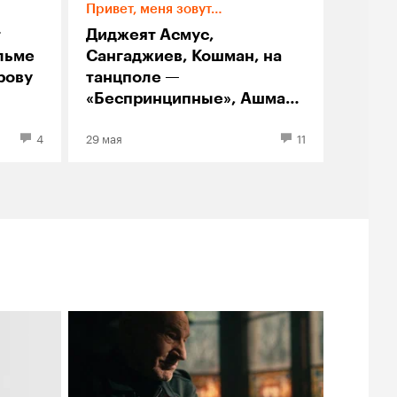
Привет, меня зовут…
т
Диджеят Асмус,
льме
Сангаджиев, Кошман, на
рову
танцполе —
«Беспринципные», Ашман,
Виторган: репортаж с
4
29 мая
11
вечеринки Playlist