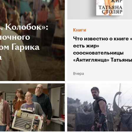
. Колобок»:
Книги
лочного
Что известно о книге 
ом Гарика
есть жир»
соосновательницы
а
«Антиглянца» Татьян
Столяр
Вчера