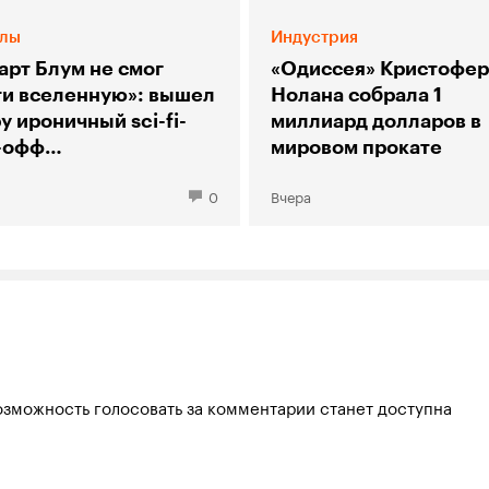
лы
Индустрия
арт Блум не смог
«Одиссея» Кристофер
ти вселенную»: вышел
Нолана собрала 1
у ироничный sci-fi-
миллиард долларов в
-офф
мировом прокате
рии большого взрыва»
0
Вчера
озможность голосовать за комментарии станет доступна