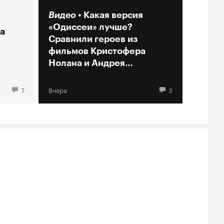
Видео
Какая версия
«Одиссеи» лучше?
а
Сравнили героев из
фильмов Кристофера
Нолана и Андрея
Кончаловского
7
Вчера
3