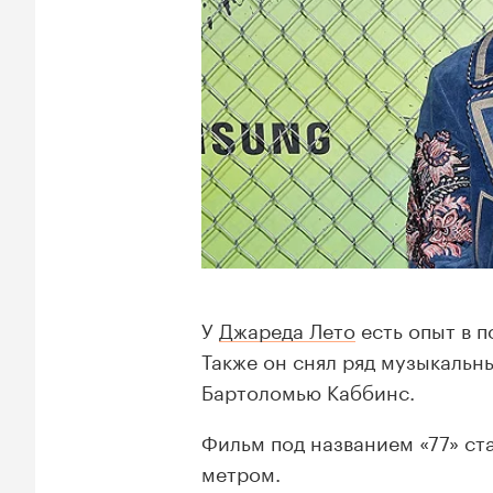
У
Джареда Лето
есть опыт в п
Также он снял ряд музыкальн
Бартоломью Каббинс.
Фильм под названием «77» с
метром.