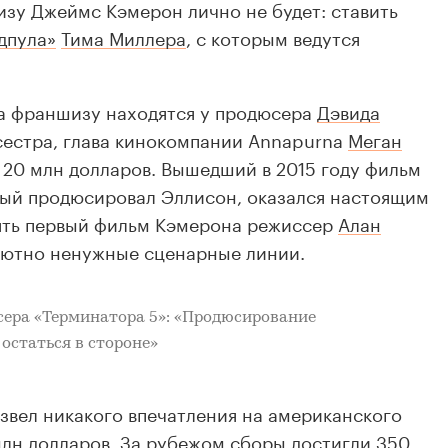
изу Джеймс Кэмерон лично не будет: ставить
дпула»
Тима Миллера
, с которым ведутся
на франшизу находятся у продюсера
Дэвида
 сестра, глава кинокомпании Annapurna
Меган
ив 20 млн долларов. Вышедший в 2015 году фильм
рый продюсировал Эллисон, оказался настоящим
ять первый фильм Кэмерона режиссер
Алан
лютно ненужные сценарные линии.
сера «Терминатора 5»:
«Продюсирование
 остаться в стороне»
вел никакого впечатления на американского
 млн долларов. За рубежом сборы достигли 350