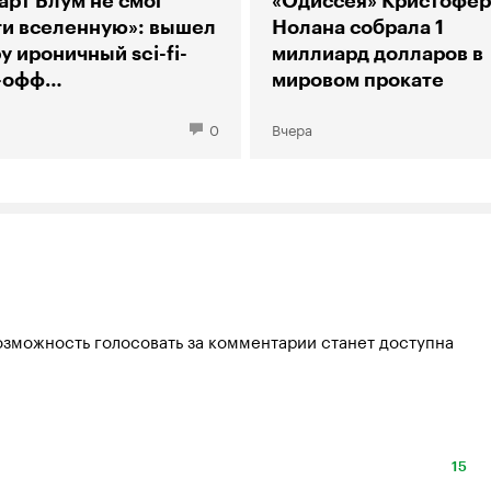
арт Блум не смог
«Одиссея» Кристофер
ти вселенную»: вышел
Нолана собрала 1
у ироничный sci-fi-
миллиард долларов в
-офф
мировом прокате
рии большого взрыва»
0
Вчера
озможность голосовать за комментарии станет доступна
15