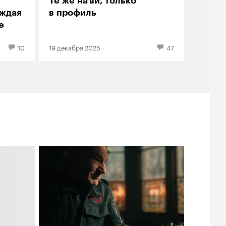
Те же на’ви, только
аждая
в профиль
е
10
19 декабря 2025
47