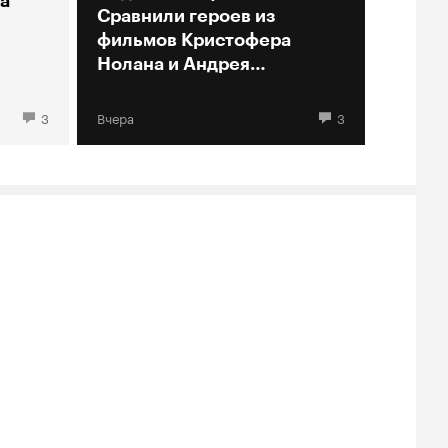
а
Сравнили героев из
фильмов Кристофера
Нолана и Андрея
Кончаловского
3
Вчера
3