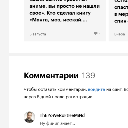
«Стю
аниме, вы просто не нашли
спас
свое». Кто сделал книгу
в мер
«Манга, моэ, исекай.
спин
Большой гид по аниме»
«Тео
5 августа
1
Вчера
139
Комментарии
Чтобы оставить комментарий,
на сайт.
В
войдите
через 8 дней после регистрации
ThEPoWeRoFtHeMiNd
Ну фиииг знает...