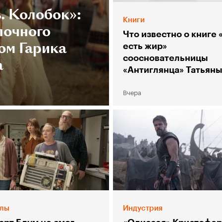
. Колобок»:
Книги
лочного
Что известно о книге 
ом Гарика
есть жир»
соосновательницы
а
«Антиглянца» Татьян
Столяр
Вчера
лы
Индустрия