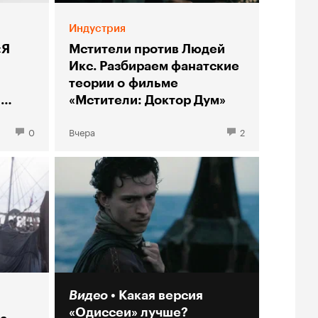
Индустрия
«Я
Мстители против Людей
Икс. Разбираем фанатские
теории о фильме
ы
«Мстители: Доктор Дум»
0
Вчера
2
Видео
Какая версия
«Одиссеи» лучше?