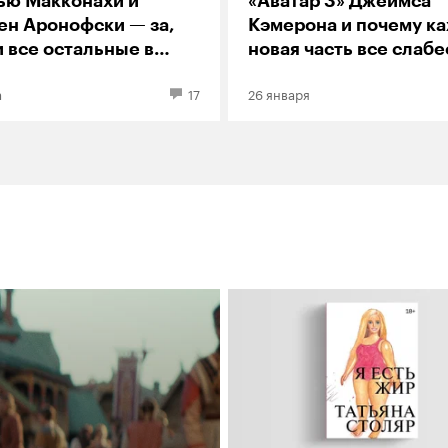
ью Макконахи и
«Аватар 3» Джеймса
ен Аронофски — за,
Кэмерона и почему к
 все остальные в
новая часть все слабе
ивуде — против
а
17
26 января