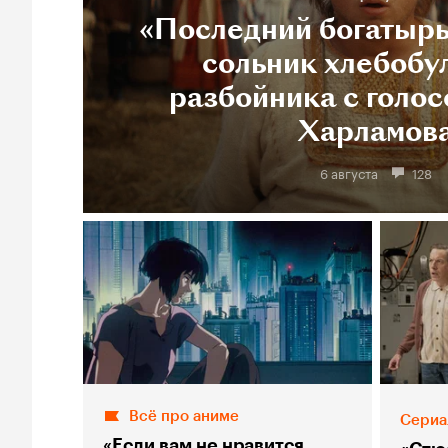
«Последний богатырь
сольник хлебобу
разбойника с голос
Харламов
6 августа
128
Всё про аниме
Сериа
«Если вам не нравится