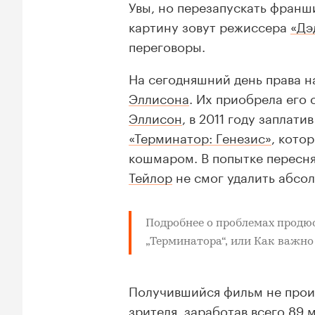
Увы, но перезапускать франш
картину зовут режиссера
«Дэ
переговоры.
На сегодняшний день права 
Эллисона
. Их приобрела его
Эллисон
, в 2011 году заплат
«Терминатор: Генезис»
, кото
кошмаром. В попытке пересн
Тейлор
не смог удалить абсо
Подробнее о проблемах продю
„Терминатора“, или Как важно
Получившийся фильм не произ
зрителя, заработав всего 89