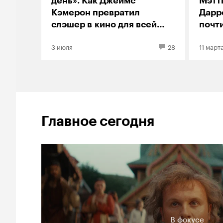
день». Как Джеймс
Мэтт
Кэмерон превратил
Дарр
слэшер в кино для всей
почти
семьи
Голл
3 июля
28
11 март
Главное сегодня
В фокусе