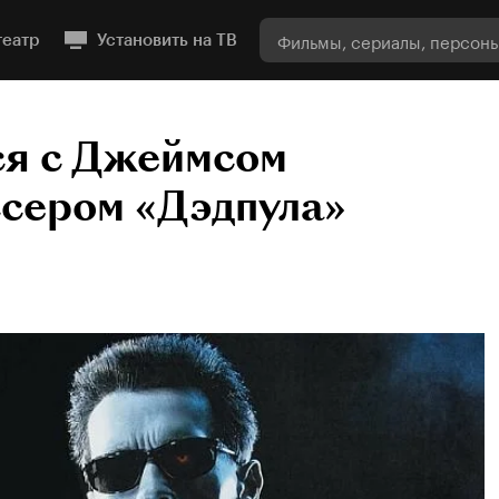
театр
Установить на ТВ
ся с Джеймсом
сером «Дэдпула»