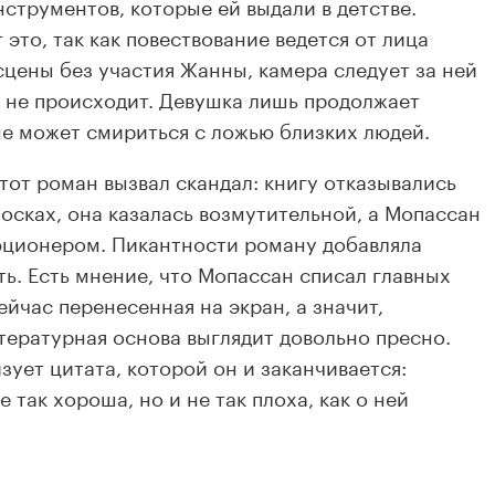
струментов, которые ей выдали в детстве.
это, так как повествование ведется от лица
сцены без участия Жанны, камера следует за ней
го не происходит. Девушка лишь продолжает
 не может смириться с ложью близких людей.
тот роман вызвал скандал: книгу отказывались
осках, она казалась возмутительной, а Мопассан
юционером. Пикантности роману добавляла
ь. Есть мнение, что Мопассан списал главных
ейчас перенесенная на экран, а значит,
тературная основа выглядит довольно пресно.
ует цитата, которой он и заканчивается:
е так хороша, но и не так плоха, как о ней