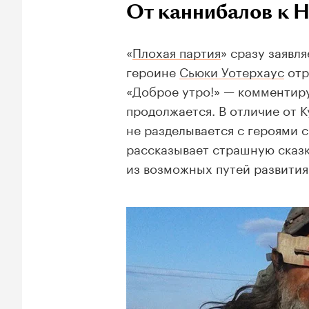
От каннибалов к 
«
Плохая партия
» сразу заявл
героине
Сьюки Уотерхаус
отр
«Доброе утро!» — комментируе
продолжается. В отличие от 
не разделывается с героями 
рассказывает страшную сказк
из возможных путей развития