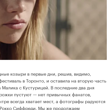
дные козыри в первые дни, решив, видимо,
естиваль в Торонто, и оставила на вторую часть
 Малика с Кустурицей. В последние два дня
рожки пустуют — нет привычных фанатов,
нтре всегда хватает мест, а фотографы радуются
Рокко Сиффреди
. Мы же продолжаем