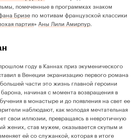
льмы, помеченные в программках знаком
фана Бризе
по мотивам французской классики
лохая партия
»
Аны Лили Амирпур
.
ан
прошлом году в Каннах приз экуменического
ставил в Венеции экранизацию первого романа
 большей части это жизнь главной героини
барона, начиная с момента возвращения в
бучения в монастыре и до появления на свет ее
 зрители наблюдают, как молодая мечтательная
ет свои иллюзии, превращаясь в невротичную
й жених, став мужем, оказывается скупым и
меняет ей со служанкой, которая в итоге