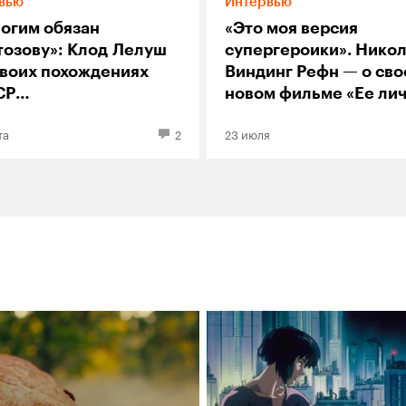
вью
Интервью
ногим обязан
«Это моя версия
тозову»: Клод Лелуш
супергероики». Нико
своих похождениях
Виндинг Рефн — о св
СР
новом фильме «Ее ли
нолюбительской
ад»
та
2
23 июля
ретательности
ъемках «Мужчины
нщины»