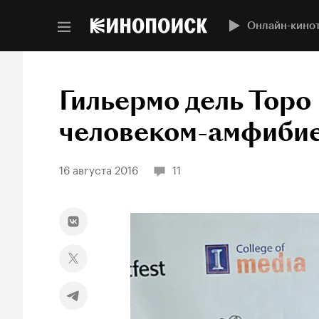
Онлайн-кино
Гильермо дель Торо
человеком-амфиби
16 августа 2016
11