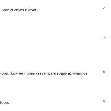
т поинтереснее будет
2
-2
бии.  Ему не привыкать играть водяных чудиков
8
Торо.
6