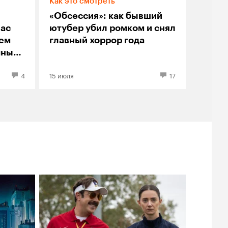
Как это смотреть
«Обсессия»: как бывший
лас
ютубер убил ромком и снял
оем
главный хоррор года
чный
4
15 июля
17