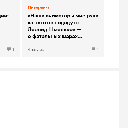
Интервью
ии:
«Наши аниматоры мне руки
за него не подадут»:
Леонид Шмельков —
о фатальных шарах
«Непокоя» и феномене
1
4 августа
1
синего пса Андрея