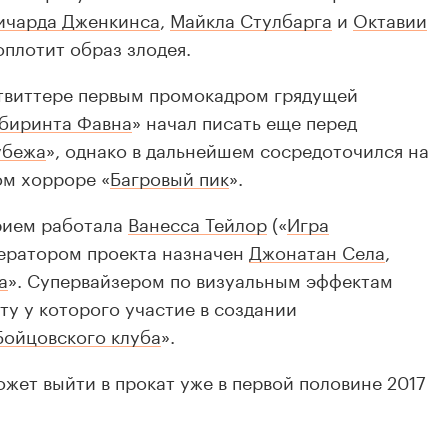
ичарда Дженкинса
,
Майкла Стулбарга
и
Октавии
плотит образ злодея.
твиттере первым промокадром грядущей
биринта Фавна
» начал писать еще перед
убежа
», однако в дальнейшем сосредоточился на
ом хорроре «
Багровый пик
».
рием работала
Ванесса Тейлор
(«
Игра
ператором проекта назначен
Джонатан Села
,
а
». Супервайзером по визуальным эффектам
ту у которого участие в создании
Бойцовского клуба
».
ожет выйти в прокат уже в первой половине 2017