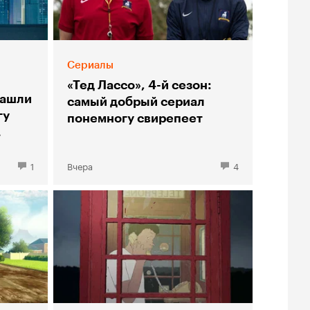
Сериалы
я
«Тед Лассо», 4-й сезон:
нашли
самый добрый сериал
гу
понемногу свирепеет
»
1
Вчера
4