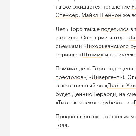
также ожидается появление
Р
Спенсер
.
Майкл Шеннон
же во
Дель Торо также
поделился
в 
картины. Сценарий автор «
Ла
съемками «
Тихоокеанского р
сериале «
Штамм
» и готическ
Помимо дель Торо над сцена
престолов
», «
Дивергент
»). О
ответственный за «
Джона Уик
будет Деннис Берарди, на сче
«Тихоокеанского рубежа» и «
Предполагается, что фильм м
года.