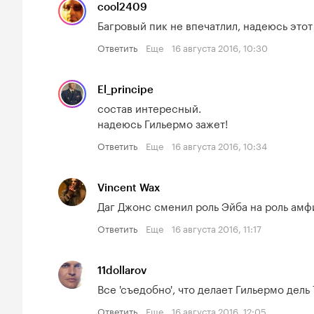
cool2409
Багровый пик не впечатлил, надеюсь это
Ответить
Еще
16 августа 2016, 10:30
El_principe
состав интересный.

надеюсь Гильермо зажет!
Ответить
Еще
16 августа 2016, 10:34
Vincent Wax
Даг Джонс сменил роль Эйба на роль амфи
Ответить
Еще
16 августа 2016, 11:17
11dollarov
Все 'съедобно', что делает Гильермо дель 
Ответить
Еще
16 августа 2016, 12:05