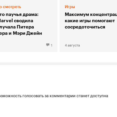
о смотреть
Игры
то паучья драма:
Максимум концентрац
Marvel сводила
какие игры помогают
злучала Питера
сосредоточиться
ера и Мэри Джейн
1
4 августа
озможность голосовать за комментарии станет доступна