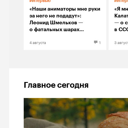
Интервью
Интер
«Наши аниматоры мне руки
«Я м
за него не подадут»:
Кала
Леонид Шмельков —
— о 
о фатальных шарах
в СС
«Непокоя» и феномене
и ки
4 августа
1
3 авгус
синего пса Андрея
изоб
на с
и же
Главное сегодня