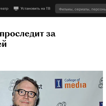
театр
Установить на ТВ
 проследит за
ей