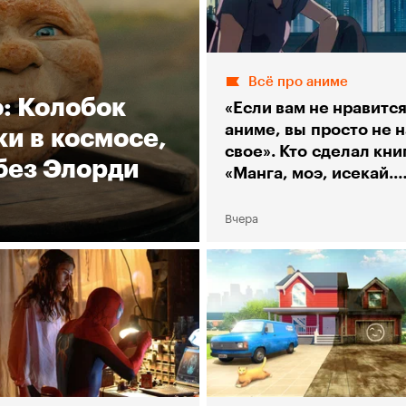
Всё про аниме
о: Колобок
«Если вам не нравитс
аниме, вы просто не 
и в космосе,
свое». Кто сделал кни
без Элорди
«Манга, моэ, исекай.
Большой гид по аниме
Вчера