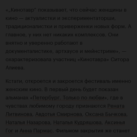
«„Кинотавр“ показывает, что сейчас женщины в
кино — актуалистки и экспериментаторши,
традиционалистки и приверженки новых форм. А
главное, у них нет никаких комплексов. Они
внятно и уверенно работают в
документалистике, артхаусе и мейнстриме», —
охарактеризовала участниц «Кинотавра» Ситора
Алиева.
Кстати, откроется и закроется фестиваль именно
женским кино. В первый день будет показан
альманах «
Петербург. Только по любви
», где в
чувствах любимому городу признаются
Рената
Литвинова
,
Авдотья Смирнова
,
Оксана Бычкова
,
Наталья Назарова
,
Наталья Кудряшова
,
Аксинья
Гог
и
Анна Пармас
. Фильмом закрытия же станет