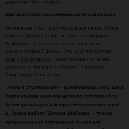
директор «Кинотавра».
Документалистика опережает игровое кино
Особняком стоит документальная лента «Чужая
работа»
Дениса Шабаева
, ученика
Марины
Разбежкиной
. Есть в конкурсе еще один
документальный фильм. Это «Год литературы»
Ольги Столповской
, повествующий о жизни
писателя и финалиста «Русского Букера»
Александра Снегирева.
«
Фильм Столповской — яркий пример того, как в
современном кино осмысление собственного
бытия происходит в жанре кинорепрезентации,
а „Чужая работа“ Дениса Шабаева — тонкое,
эмоциональное наблюдение за жизнью