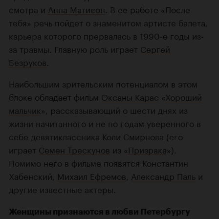
смотра и
Анна Матисон
. В ее работе «После
тебя» речь пойдет о знаменитом артисте балета,
карьера которого прервалась в 1990-е годы из-
за травмы. Главную роль играет
Сергей
Безруков
.
Наибольшим зрительским потенциалом в этом
блоке обладает фильм
Оксаны Карас
«
Хороший
мальчик
», рассказывающий о шести днях из
жизни начитанного и не по годам уверенного в
себе девятиклассника Коли Смирнова (его
играет
Семен Трескунов
из «
Призрака
»).
Помимо него в фильме появятся Константин
Хабенский,
Михаил Ефремов
,
Александр Паль
и
другие известные актеры.
Женщины признаются в любви Петербургу