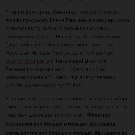
В жюри конкурса «Кинотавр. Короткий метр»
вошли продюсер
Елена Гликман
, режиссер
Жора
Крыжовников
, актриса
Дарья Екамасова
и
кинокритик
Лариса Малюкова
. В самом конкурсе
будет показано 26 картин, в числе которых
«
Сестры
» Наташи Меркуловой, «Лунатики»
Сергея Осипьяна
и Turnaround Дмитрия
Лесневского-младшего, победивший на
кинофестивале в Чикаго, где представлены
работы режиссеров до 22 лет.
В целом, как рассказала Алиева, процесс отбора
картин для короткометражного конкурса в этом
году был довольно непростым. «
Фильмов
снимается все больше и больше. Киношкол
открывается все больше и больше. Мы живем во