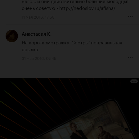
него... и они действительно большие молодцы!

очень советую - 
http://nedoslov.ru/afisha/
11 мая 2016, 17:58
Анастасия К.
На короткометражку 'Сёстры' неправильная 
ссылка
31 мая 2016, 07:45