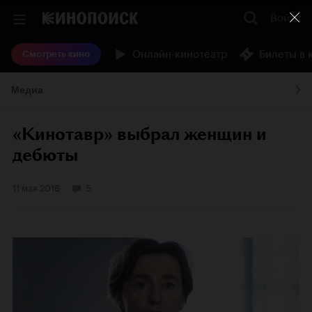
Войти
Онлайн-кинотеатр
Билеты в 
Смотреть кино
Медиа
«Кинотавр» выбрал женщин и
дебюты
11 мая 2016
5