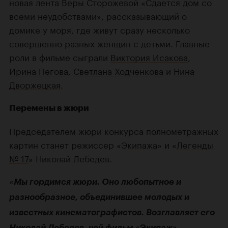
новая лента Веры Сторожевой «Сдается дом со
всеми неудобствами», рассказывающий о
домике у моря, где живут сразу несколько
совершенно разных женщин с детьми. Главные
роли в фильме сыграли
Виктория Исакова
,
Ирина Пегова
,
Светлана Ходченкова
и
Нина
Дворжецкая
.
Перемены в жюри
Председателем жюри конкурса полнометражных
картин станет режиссер «
Экипажа
» и «
Легенды
№ 17
» Николай Лебедев.
«
Мы гордимся жюри. Оно любопытное и
разнообразное, объединившее молодых и
известных кинематографистов. Возглавляет его
Николай Лебедев, чей фильм «Экипаж»