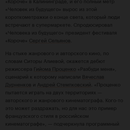
«Короче» в Калининграде, и его полный метр
«Человек из будущего» вырос из этой
короткометражки о конце света, который люди
встречают в супермаркете. Спродюсировал
«Человека из будущего» президент фестиваля
«Короче»
Сергей Сельянов
.
На стыке жанрового и авторского кино, по
словам Ситоры Алиевой, окажется дебют
режиссера
Гийома Проценко
«Разбуди меня»,
сценарий к которому написали
Вячеслав
Дурненков
и
Андрей Стемпковский
. «Проценко
пытается играть на двух территориях —
авторского и жанрового кинематографа. Кого-то
это может раздражать, но для нас это пример
французского стиля в российском
кинематографе», — подчеркнула программный