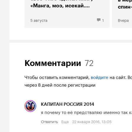
«Манга, моэ, исекай.
спин
Большой гид по аниме»
«Тео
5 августа
1
Вчера
72
Комментарии
Чтобы оставить комментарий,
на сайт.
В
войдите
через 8 дней после регистрации
КАПИТАН РОССИЯ 2014
я почему то её предстваляю именно так к
Ответить
Еще
22 января 2016, 13:05