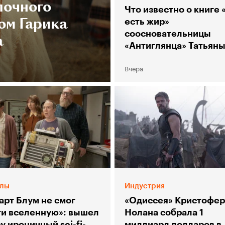
лочного
Что известно о книге 
ом Гарика
есть жир»
соосновательницы
а
«Антиглянца» Татьян
Столяр
Вчера
лы
Индустрия
арт Блум не смог
«Одиссея» Кристофер
ти вселенную»: вышел
Нолана собрала 1
у ироничный sci-fi-
миллиард долларов в