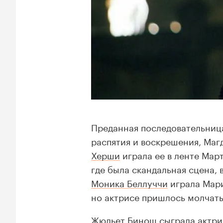
Преданная последовательница
распятия и воскрешения, Магд
Херши
играла ее в ленте Мар
где была скандальная сцена,
Моника Беллуччи
играла Мар
но актрисе пришлось молчать
Жюльет Бинош
сыграла актри