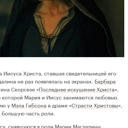
 Иисуса Христа, ставшая свидетельницей его
алина не раз появлялась на экранах.
Барбара
тина Скорсезе «
Последнее искушение Христа
»,
 в которой Мария и Иисус занимаются любовью.
ию у
Мэла Гибсона
в драме «
Страсти Христовы
»,
 большую часть роли.
су, снявшуюся в роли Марии Магдалины,