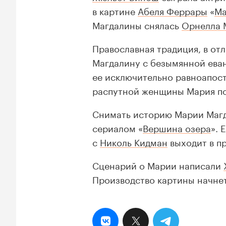
в картине
Абеля Феррары
«
Ма
Магдалины снялась
Орнелла 
Православная традиция, в от
Магдалину с безымянной еван
ее исключительно равноапос
распутной женщины Мария по
Снимать историю Марии Маг
сериалом «
Вершина озера
». 
с
Николь Кидман
выходит в пр
Сценарий о Марии написали
Производство картины начнетс