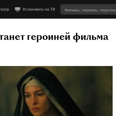
театр
Установить на ТВ
танет героиней фильма