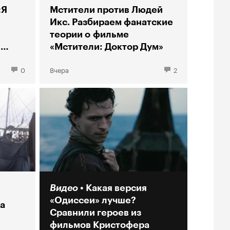
«Я
Мстители против Людей
Икс. Разбираем фанатские
теории о фильме
ы
«Мстители: Доктор Дум»
0
Вчера
2
Видео
Какая версия
«Одиссеи» лучше?
а
Сравнили героев из
фильмов Кристофера