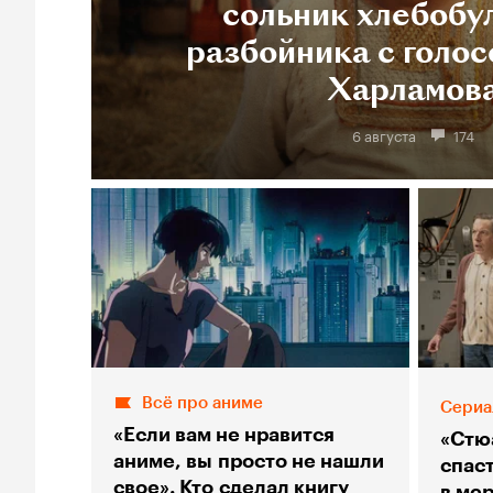
сольник хлебобу
разбойника с голос
Харламов
6 августа
174
Всё про аниме
Сериа
«Если вам не нравится
«Стю
аниме, вы просто не нашли
спас
свое». Кто сделал книгу
в мер