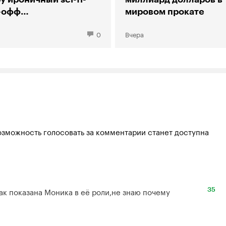
-офф
мировом прокате
рии большого взрыва»
0
Вчера
озможность голосовать за комментарии станет доступна
ак показана Моника в её роли,не знаю почему
35