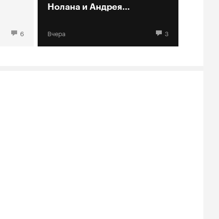
Нолана и Андрея
Кончаловского
6
Вчера
3