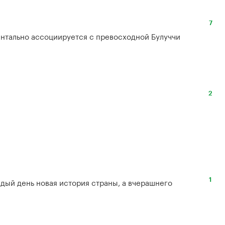
7
ентально ассоциируется с превосходной Булуччи
?
2
ждый день новая история страны, а вчерашнего 
1