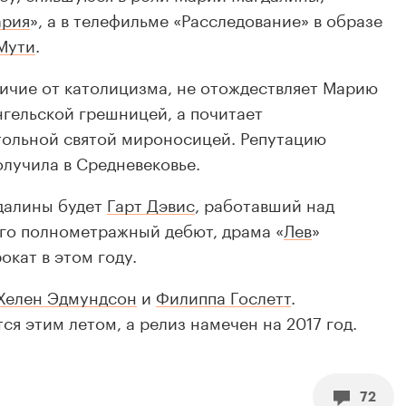
рия
», а в телефильме «Расследование» в образе
Мути
.
личие от католицизма, не отождествляет Марию
гельской грешницей, а почитает
тольной святой мироносицей. Репутацию
лучила в Средневековье.
далины будет
Гарт Дэвис
, работавший над
Его полнометражный дебют, драма «
Лев
»
окат в этом году.
Хелен Эдмундсон
и
Филиппа Гослетт
.
я этим летом, а релиз намечен на 2017 год.
72