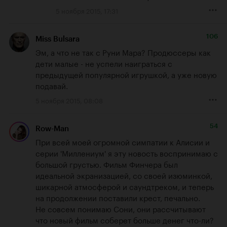
5 ноября 2015, 17:31
106
Miss Bulsara
Эм, а что не так с Руни Мара? Продюссеры как 
дети малые - не успели наиграться с 
предыдущей популярной игрушкой, а уже новую 
подавай.
5 ноября 2015, 08:08
54
Row-Man
При всей моей огромной симпатии к Алисии и 
серии 'Миллениум' я эту новость воспринимаю с 
большой грустью. Фильм Финчера был 
идеальной экранизацией, со своей изюминкой, 
шикарной атмосферой и саундтреком, и теперь 
на продолжении поставили крест, печально.

Не совсем понимаю Сони, они рассчитывают 
что новый фильм соберет больше денег что-ли? 