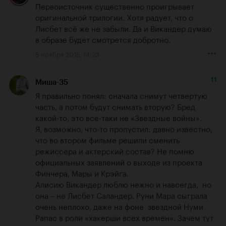
Первоисточник существенно проигрывает 
оригинальной трилогии. Хотя радует, что о 
Лисбет всё же не забыли. Да и Викандер думаю 
в образе будет смотрется добротно.
5 ноября 2015, 14:23
11
Миша-35
Я правильно понял: сначала снимут четвертую 
часть, а потом будут снимать вторую? Бред 
какой-то, это все-таки не «Звездные войны».

Я, возможно, что-то пропустил: давно известно, 
что во втором фильме решили сменить 
режиссера и актерский состав? Не помню 
официальных заявлений о выходе из проекта 
Финчера, Мары и Крэйга.  

Алисию Викандер люблю нежно и навсегда,  но 
она – не Лисбет Саландер. Руни Мара сыграла 
очень неплохо, даже на фоне  звездной Нуми 
Рапас в роли «хакерши всех времен». Зачем тут 