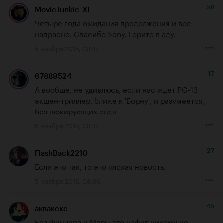
58
MovieJunkie_XL
Четыре года ожидания продолжения и всё 
напрасно. Спасибо Sony. Горите в аду.
5 ноября 2015, 08:17
17
67889524
А вообще, не удивлюсь, если нас ждет PG-13 
экшен-триллер, ближе к 'Борну', и разумеется, 
без шокирующих сцен
5 ноября 2015, 08:17
27
FlashBack2210
Если это так, то это плохая новость.
5 ноября 2015, 08:36
45
аквакекс
Без Финчера и Мары это нафиг никому не 