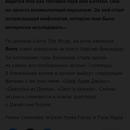
видится мне как Человек-паук или Бэтмен. Она
не просто великолепный персонаж. За ней стоит
потрясающая мифология, которую мне было
».
интересно исследовать
По данным сайта
The Wrap
, на роль хакерши
зовет шведскую актрису
Алисию Викандер
.
Sony
За последние годы Викандер стала одной
из самых востребованных актрис Голливуда.
В ближайшее время в прокат выйдут следующие
фильмы с ее участием: «
Шеф Aдам Джонс
»,
«
Девушка из Дании
», «
Свет в океане
». Сейчас
актриса снимается в новом триллере
о Джейсоне Борне.
Ранее Саландер играли
Нуми Рапас
и
Руни Мара
.