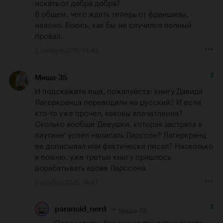
искать от добра добра?

В общем, чего ждать теперь от франшизы, - 
неясно. Боюсь, как бы не случился полный 
провал.
5 ноября 2015, 14:42
2
Миша-35
И подскажите еще, пожалуйста: книгу Давида 
Лагеркранца переводили на русский? И если 
кто-то уже прочел, каковы впечатления? 

Сколько вообще 'Девушки, которая застряла в 
паутине' успел написать Ларссон? Лагеркранц 
ее дописывал или фактически писал? Насколько 
я помню, уже третью книгу пришлось 
дорабатывать вдове Ларссона.
5 ноября 2015, 14:47
2
Миша-35
paranoid_nerd
Переводили. Как раз не так давно вышла. 