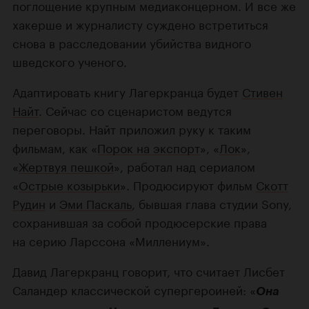
поглощение крупным медиаконцерном. И все же
хакерше и журналисту суждено встретиться
снова в расследовании убийства видного
шведского ученого.
Адаптировать книгу Лагеркранца будет
Стивен
Найт
. Сейчас со сценаристом ведутся
переговоры. Найт приложил руку к таким
фильмам, как «
Порок на экспорт
», «
Лок
»,
«
Жертвуя пешкой
», работал над сериалом
«
Острые козырьки
». Продюсируют фильм
Скотт
Рудин
и
Эми Паскаль
, бывшая глава студии Sony,
сохранившая за собой продюсерские права
на серию Ларссона «Миллениум».
Давид Лагеркранц говорит, что считает Лисбет
Саландер классической супергероиней: «
Она