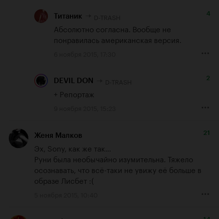
4
D-TRASH
Титаник
Абсолютно согласна. Вообще не 
понравилась американская версия.
6 ноября 2015, 17:30
2
D-TRASH
DEVIL DON
+ Репортаж
9 ноября 2015, 15:23
21
Женя Малков
Эх, Sony, как же так...

Руни была необычайно изумительна. Тяжело 
осознавать, что всё-таки не увижу её больше в 
образе Лисбет :(
5 ноября 2015, 10:40