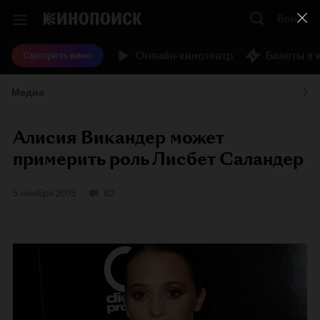
Войти
Онлайн-кинотеатр
Билеты в 
Смотреть кино
Медиа
Алисия Викандер может
примерить роль Лисбет Саландер
5 ноября 2015
82