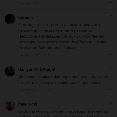
5 ноября 2015, 11:24
2
Кирилл
Я читал, что этот роман не имеет никакого 
отношения к незаконченной рукописи 
Ларссона. На западных форумах собственно 
отговаривают читать эту книгу) Так что в топку. 
Хотя ради Алисии если только...)
5 ноября 2015, 11:30
7
Daniyar Dark Knight
До уровня фильма Финчера они вряд ли дотянут, 
что уж там говорить о шведском оригинале.
5 ноября 2015, 11:56
3
miss_vicki
События четвертой книги вытекают именно из 
событий произошедших во второй и третей. 