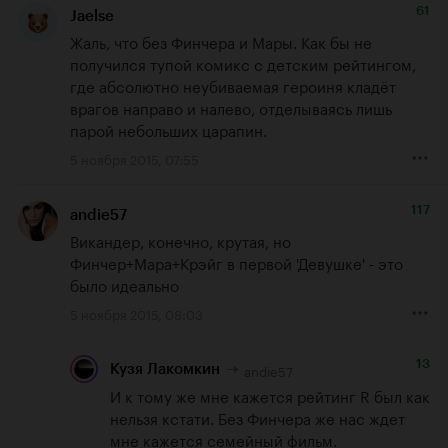
61
Jaelse
Жаль, что без Финчера и Мары. Как бы не 
получился тупой комикс с детским рейтингом, 
где абсолютно неубиваемая героиня кладёт 
врагов направо и налево, отделываясь лишь 
парой небольших царапин.
5 ноября 2015, 07:55
117
andie57
Викандер, конечно, крутая, но 
Финчер+Мара+Крэйг в первой 'Девушке' - это 
было идеально
5 ноября 2015, 08:03
13
andie57
Кузя Лакомкин
И к тому же мне кажется рейтинг R был как 
нельзя кстати. Без Финчера же нас ждет 
мне кажется семейный фильм.