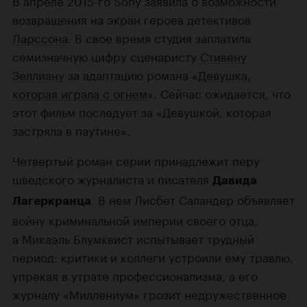
В апреле 2015-го Sony заявила о возможности
возвращения на экран героев детективов
Ларссона
. В свое время студия заплатила
семизначную цифру сценаристу
Стивену
Зеллиану
за адаптацию романа «
Девушка,
которая играла с огнем
». Сейчас ожидается, что
этот фильм последует за «Девушкой, которая
застряла в паутине».
Четвертый роман серии принадлежит перу
шведского журналиста и писателя
Давида
. В нем Лисбет Саландер объявляет
Лагеркранца
войну криминальной империи своего отца,
а Микаэль Блумквист испытывает трудный
период: критики и коллеги устроили ему травлю,
упрекая в утрате профессионализма, а его
журналу «Миллениум» грозит недружественное