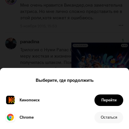
Мне очень нравится Викандер,она замечательна 
актриса. Но мне лично сложно представить ее в 
этой роли,хотя может я ошибаюсь.
5 ноября 2015, 15:53
1
panadina
РЕКЛАМА
Трилогия с Нуми Рапас была очень даже норм - в 
меру жесткая и жизненная. Голливудская версия 
получилась шлаком. Поживём-увидим, что 
сделают в третий раз.
5 ноября 2015, 16:15
2
Golden Man
Мне кажется,или главная проблема этой серии в 
том,что последующие сиквелы первой книги на 
порядок хуже,чем первая часть.И поэтому надо 
постараться,чтобы сделать из этого хороший 
материал.Что в принципе уже и сделал Оплев.