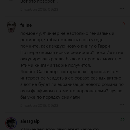
Вот это поворот...
5 ноября 2015, 09:23
-9
feline
по-моему, Финчер не настолько гениальный 
режиссер, чтобы сожалеть о его уходе. 
помните, как каждую новую книгу о Гарри 
Поттере снимал новый режиссер? пока Йетс не 
оккупировал кресло, было интересно. может, с 
этими книгами так же получится.

Лисбет Саландер - интересная героиня, и тем 
интереснее увидеть в ее образе разных актрис

а вот не будет ли экранизация нового романа по 
сути фанфиком с теми же персонажами? лучше 
бы уже по порядку снимали
5 ноября 2015, 09:23
42
alessgalp
У Викандер этой явно агент какой-то 