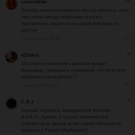
14
covarrubias
Паскаль непотопляема) но иногда кажется, что у 
нее связи между нейронами в мозгу 
нарушились, кидается из одной авантюры в 
другую
5 ноября 2015, 10:48
9
vi23sion
Абсолютно непонятен ажиотаж вокруг 
Викандер.. Правильно упомянули, что её агенту 
надбавку нужно делать :)
5 ноября 2015, 11:05
1
C_B_J
Хороша чертовка, порадовала в 'Агентах 
А.Н.К.Л.'. Думаю, в скором времени она 
поборется за звание моей самой обожаемой 
актрисы с Рэйчел МакАдамс))