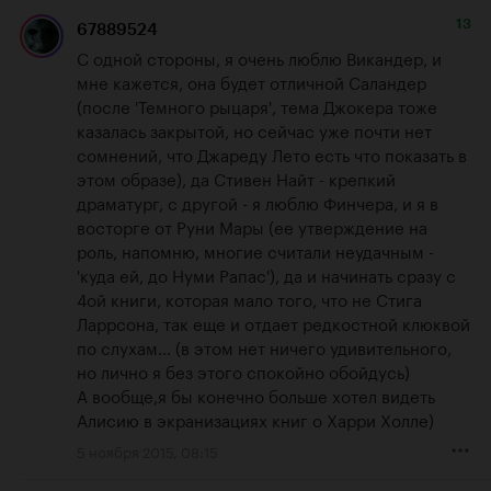
13
67889524
С одной стороны, я очень люблю Викандер, и 
мне кажется, она будет отличной Саландер 
(после 'Темного рыцаря', тема Джокера тоже 
казалась закрытой, но сейчас уже почти нет 
сомнений, что Джареду Лето есть что показать в 
этом образе), да Стивен Найт - крепкий 
драматург, с другой - я люблю Финчера, и я в 
восторге от Руни Мары (ее утверждение на 
роль, напомню, многие считали неудачным - 
'куда ей, до Нуми Рапас'), да и начинать сразу с 
4ой книги, которая мало того, что не Стига 
Ларрсона, так еще и отдает редкостной клюквой 
по слухам... (в этом нет ничего удивительного, 
но лично я без этого спокойно обойдусь)

А вообще,я бы конечно больше хотел видеть 
Алисию в экранизациях книг о Харри Холле)
5 ноября 2015, 08:15