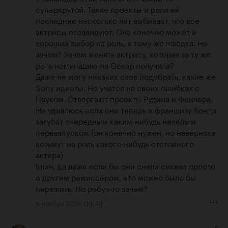
суперкрутой. Такие проекты и роли ей 
последние несколько лет выбивает, что все 
актрисы позавидуют. Она конечно может и 
хороший выбор на роль, к тому же шведка. Но 
зачем? Зачем менять актрису, которая за ту же 
роль номинацию на Оскар получила?

Даже не могу никаких слов подобрать, какие же 
Sony идиоты. Не учатся на своих ошибках с 
Пауком. Отвергают проекты Рудина и Финчера. 
Не удивлюсь если они теперь и франшизу Бонда 
загубят очередным каким-нибудь нелепым 
перезапуском (он конечно нужен, но наверняка 
возьмут на роль какого-нибудь отстойного 
актёра)

Блин, да даже если бы они сняли сиквел просто 
с другим режиссёром, это можно было бы 
пережить. Но ребут-то зачем?
5 ноября 2015, 09:48