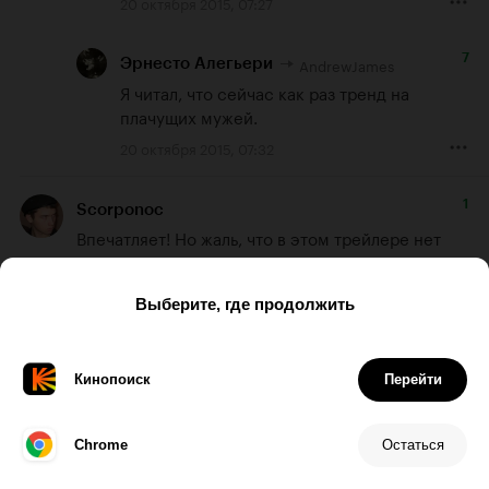
20 октября 2015, 07:27
7
AndrewJames
Эрнесто Алегьери
Я читал, что сейчас как раз тренд на 
плачущих мужей.
20 октября 2015, 07:32
1
Scorponoc
Впечатляет! Но жаль, что в этом трейлере нет 
сцены 'Чуи, мы дома!'
20 октября 2015, 06:56
3
mefi-mnyama
Когда тебя тизер заставил плакать, а 
официальный трейлер не произвёл никакого 
впечатления. Не из-за того, что я скептически 
отношусь к новому фильму. И то, что он скорее 
всего не переплюнет по истории ни первую 