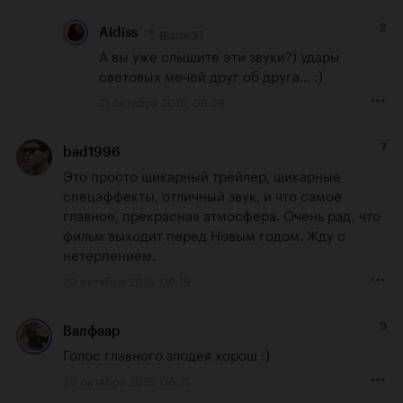
2
Blaise37
Aidiss
А вы уже слышите эти звуки?) удары 
световых мечей друг об друга... :)
21 октября 2015, 08:28
7
bad1996
Это просто шикарный трейлер, шикарные 
спецэффекты, отличный звук, и что самое 
главное, прекрасная атмосфера. Очень рад, что 
фильм выходит перед Новым годом. Жду с 
нетерпением.
20 октября 2015, 06:19
9
Валфаар
Голос главного злодея хорош :)
20 октября 2015, 06:21