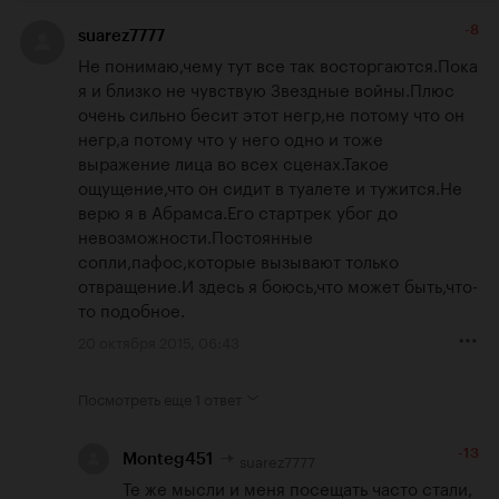
-8
suarez7777
Не понимаю,чему тут все так восторгаются.Пока 
я и близко не чувствую Звездные войны.Плюс 
очень сильно бесит этот негр,не потому что он 
негр,а потому что у него одно и тоже 
выражение лица во всех сценах.Такое 
ощущение,что он сидит в туалете и тужится.Не 
верю я в Абрамса.Его стартрек убог до 
невозможности.Постоянные 
сопли,пафос,которые вызывают только 
отвращение.И здесь я боюсь,что может быть,что-
то подобное.
20 октября 2015, 06:43
Посмотреть еще
1 ответ
-13
suarez7777
Monteg451
Те же мысли и меня посещать часто стали, 