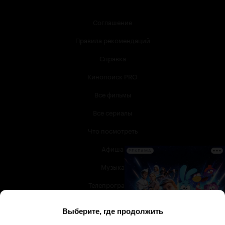
Соглашение
Правила рекомендаций
Справка
Кинопоиск PRO
Все фильмы
Все сериалы
Что посмотреть
Афиша
РЕКЛАМА
Музыка
Телепрограмма
Книги
Служба поддержки