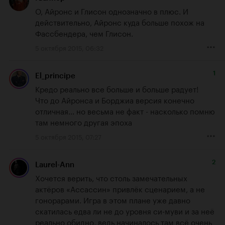
О, Айронс и Глисон однозначно в плюс. И 
действительно, Айронс куда больше похож на 
Фассбендера, чем Глисон.
5 октября 2015, 06:32
1
El_principe
Кредо реально все больше и больше радует!

Что до Айронса и Борджиа версия конечно 
отличная... но весьма не факт - насколько помню 
там немного другая эпоха
5 октября 2015, 07:27
2
Laurel-Ann
Хочется верить, что столь замечательных 
актёров «Ассассин» привлёк сценарием, а не 
гонорарами. Игра в этом плане уже давно 
скатилась едва ли не до уровня си-муви и за неё 
реально обидно, ведь начиналось там всё очень 