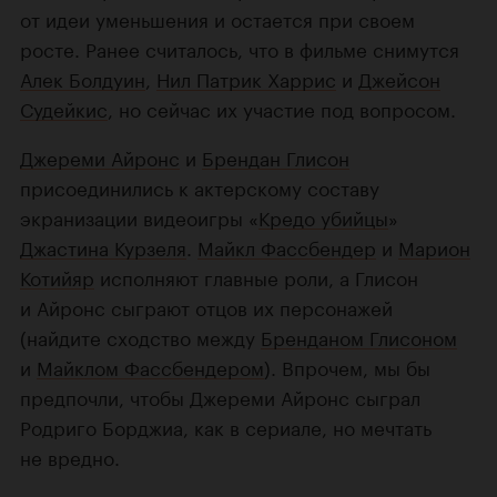
от идеи уменьшения и остается при своем
росте. Ранее считалось, что в фильме снимутся
Алек Болдуин
,
Нил Патрик Харрис
и
Джейсон
Судейкис
, но сейчас их участие под вопросом.
Джереми Айронс
и
Брендан Глисон
присоединились к актерскому составу
экранизации видеоигры «
Кредо убийцы
»
Джастина Курзеля
.
Майкл Фассбендер
и
Марион
Котийяр
исполняют главные роли, а Глисон
и Айронс сыграют отцов их персонажей
(найдите сходство между
Бренданом Глисоном
и
Майклом Фассбендером
). Впрочем, мы бы
предпочли, чтобы Джереми Айронс сыграл
Родриго Борджиа, как в сериале, но мечтать
не вредно.