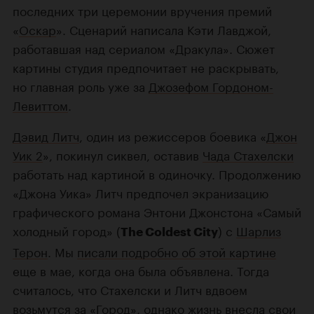
последних три церемонии вручения премий
«
Оскар
». Сценарий написала Кэти Лавджой,
работавшая над сериалом «Дракула». Сюжет
картины студия предпочитает не раскрывать,
но главная роль уже за
Джозефом Гордоном-
Левиттом
.
Дэвид Литч
, один из режиссеров боевика «
Джон
Уик 2
», покинул сиквел, оставив
Чада Стахелски
работать над картиной в одиночку. Продолжению
«Джона Уика» Литч предпочел экранизацию
графического романа Энтони Джонстона «Самый
холодный город» (
) с
Шарлиз
The Coldest City
Терон
. Мы
писали подробно об этой картине
еще в мае, когда она была объявлена. Тогда
считалось, что Стахелски и Литч вдвоем
возьмутся за «Город», однако жизнь внесла свои