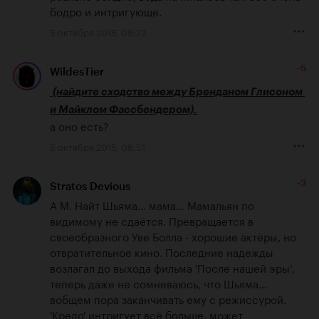
бодро и интригующе.
5 октября 2015, 08:22
-5
WildesTier
(найдите сходство между Бренданом Глисоном 
и Майклом Фассбендером).
а оно есть?
5 октября 2015, 08:51
-3
Stratos Devious
А М. Найт Шьяма... мама... Мамальян по 
видимому не сдаётся. Превращается в 
своеобразного Уве Болла - хорошие актёры, но 
отвратительное кино. Последние надежды 
возлагал до выхода фильма 'После нашей эры', 
теперь даже не сомневаюсь, что Шьяма... 
вобщем пора заканчивать ему с режиссурой. 
'Кредо' интригует всё больше, может 