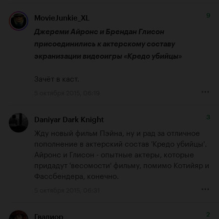
9
MovieJunkie_XL
Джереми Айронс и Брендан Глисон 
присоединились к актерскому составу 
экранизации видеоигры «Кредо убийцы»
Зачёт в каст.
5 октября 2015, 06:19
3
Daniyar Dark Knight
Жду новый фильм Пэйна, ну и рад за отличное 
пополнение в актерский состав 'Кредо убийцы'. 
Айронс и Глисон - опытные актеры, которые 
придадут 'весомости' фильму, помимо Котийяр и 
Фассбендера, конечно.
5 октября 2015, 06:31
2
Гвалиор