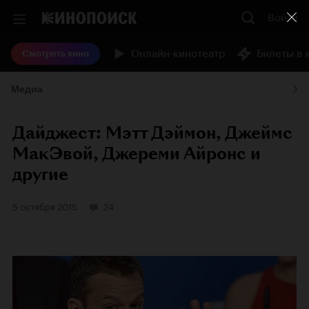
Войти
Онлайн-кинотеатр
Билеты в 
Смотреть кино
Медиа
Дайджест: Мэтт Дэймон, Джеймс
МакЭвой, Джереми Айронс и
другие
5 октября 2015
24