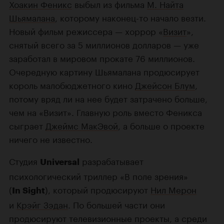
Хоакин Феникс
выбыл из фильма
М. Найта
Шьямалана
, которому наконец-то начало везти.
Новый фильм режиссера — хоррор «
Визит
»,
снятый всего за 5 миллионов долларов — уже
заработал в мировом прокате 76 миллионов.
Очередную картину Шьямалана продюсирует
король малобюджетного кино
Джейсон Блум
,
потому вряд ли на нее будет затрачено больше,
чем на «Визит». Главную роль вместо Феникса
сыграет
Джеймс МакЭвой
, а больше о проекте
ничего не известно.
Студия
разрабатывает
Universal
психологический триллер «В поле зрения»
(
), который продюсируют
Нил Мерон
In Sight
и
Крэйг Зэдан
. По большей части они
продюсируют телевизионные проекты, а среди