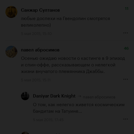
11
Санжар Султанов
любые доспехи на Гвендолин смотрятся 
великолепно)
5 мая 2015, 15:10
46
павел абросимов
Осенью ожидаю новости о кастинге в 9 эпизод 
и спин-оффе, рассказывающем о нелегкой 
жизни внучатого племянника Джаббы.
5 мая 2015, 15:11
павел абросимов
Daniyar Dark Knight
О том, как нелегко живется космическим 
бандитам на Татуине...
5 мая 2015, 17:45