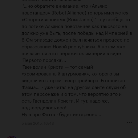
 '...но обратите внимание, что «Альянс 
повстанцев» (Rebel Alliance) теперь именуется 
«Сопротивлением» (Resistance).' - ну вообще-то 
по логике Альянса повстанцев как такового не 
должно уже быть, после победы над Империей в 
6-Ом эпизоде должен был начаться процесс по 
образованию Новой республики. А потом уже 
появляется этот пережиток империи в виде 
'Первого порядка'...

'Гвендолин Кристи — тот самый 
«хромированный штурмовик», которого вы 
видели во втором тизер-трейлере. Ее капитан 
Фазма...' - уже читал на другом сайте слухи об 
этом персонаже и о том, что вероятно это и 
есть Гвендолин Кристи. И тут, надо же, 
подтвердилось все!

Ну а про Фетта - будет интересно...
5 мая 2015, 16:43