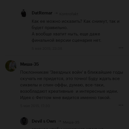
Kontrofakt
DatRemar
Как ее можно исказить? Как снимут, так и 
будет правильно.

А вообще хватит ныть, еще даже 
финальной версии сценария нет.
5 мая 2015, 22:38
Миша-35
Поклонникам 'Звездных войн' в ближайшие годы 
скучать не придется, это точно! Буду ждать все 
сиквелы и спин-оффы, думаю, все-таки, 
возобладают креативные  и интересные идеи. 
Идея с Феттом мне видится именно такой.
5 мая 2015, 17:30
Миша-35
Devil s Own
главное чтобы шикарную идею не 