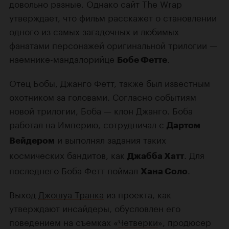
довольно разные. Однако сайт
The Wrap
утверждает, что фильм расскажет о становлении
одного из самых загадочных и любимых
фанатами персонажей оригинальной трилогии —
наемнике-мандалорийце
.
Бобе Фетте
Отец Бобы, Джанго Фетт, также был известным
охотником за головами. Согласно событиям
новой трилогии, Боба — клон Джанго. Боба
работал на Империю, сотрудничал с
Дартом
и выполнял задания таких
Вейдером
космических бандитов, как
. Для
Джабба Хатт
последнего Боба Фетт поймал
.
Хана Соло
Выход
Джошуа Транка
из проекта, как
утверждают инсайдеры, обусловлен его
поведением на съемках «
Четверки
», продюсер