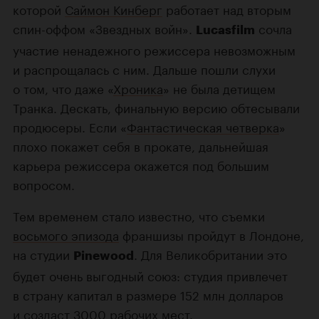
которой
Саймон Кинберг
работает над вторым
спин-оффом «Звездных войн».
сочла
Lucasfilm
участие ненадежного режиссера невозможным
и распрощалась с ним. Дальше пошли слухи
о том, что даже «
Хроника
» не была детищем
Транка. Дескать, финальную версию обтесывали
продюсеры. Если «
Фантастическая четверка
»
плохо покажет себя в прокате, дальнейшая
карьера режиссера окажется под большим
вопросом.
Тем временем стало известно, что съемки
восьмого эпизода
франшизы пройдут в Лондоне,
на студии
. Для Великобритании это
Pinewood
будет очень выгодный союз: студия привлечет
в страну капитал в размере 152 млн долларов
и создаст 3000 рабочих мест.