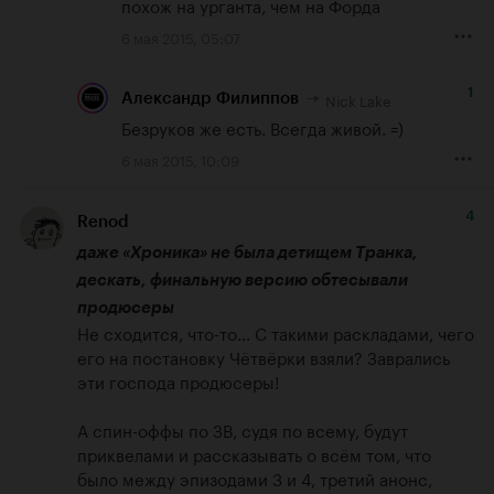
похож на урганта, чем на Форда
6 мая 2015, 05:07
1
Nick Lake
Александр Филиппов
Безруков же есть. Всегда живой. =)
6 мая 2015, 10:09
4
Renod
даже «Хроника» не была детищем Транка, 
дескать, финальную версию обтесывали 
продюсеры
Не сходится, что-то... С такими раскладами, чего 
его на постановку Чётвёрки взяли? Заврались 
эти господа продюсеры!

А спин-оффы по ЗВ, судя по всему, будут 
приквелами и рассказывать о всём том, что 
было между эпизодами 3 и 4, третий анонс, 