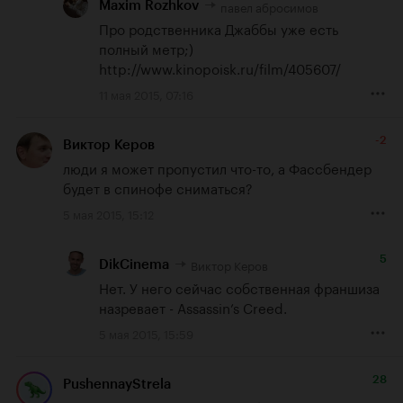
павел абросимов
Maxim Rozhkov
Про родственника Джаббы уже есть 
http://www.kinopoisk.ru/film/405607/
11 мая 2015, 07:16
-2
Виктор Керов
люди я может пропустил что-то, а Фассбендер 
будет в спинофе сниматься?
5 мая 2015, 15:12
5
Виктор Керов
DikCinema
Нет. У него сейчас собственная франшиза 
назревает - Assassin’s Creed.
5 мая 2015, 15:59
28
PushennayStrela