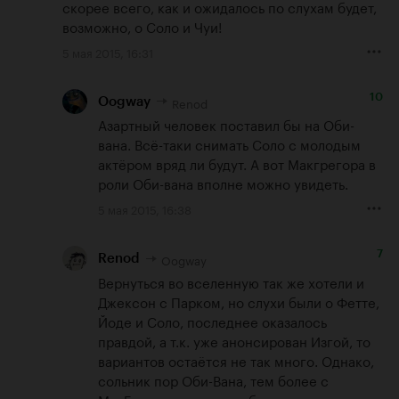
скорее всего, как и ожидалось по слухам будет, 
возможно, о Соло и Чуи!
5 мая 2015, 16:31
10
Renod
Oogway
Азартный человек поставил бы на Оби-
вана. Всё-таки снимать Соло с молодым 
актёром вряд ли будут. А вот Макгрегора в 
роли Оби-вана вполне можно увидеть.
5 мая 2015, 16:38
7
Oogway
Renod
Вернуться во вселенную так же хотели и 
Джексон с Парком, но слухи были о Фетте, 
Йоде и Соло, последнее оказалось 
правдой, а т.к. уже анонсирован Изгой, то 
вариантов остаётся не так много. Однако, 
сольник пор Оби-Вана, тем более с 
МакГрегором... хотели бы видеть, если не 