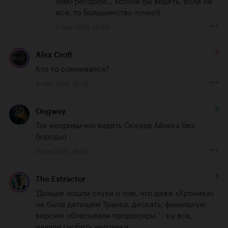
все, то большинство точно!)
5 мая 2015, 17:00
-3
Alex Croft
Кто то сомневался?
5 мая 2015, 16:38
2
Oogway
Так непривычно видеть Оскара Айзека без 
бороды)
5 мая 2015, 16:39
1
The Extractor
'Дальше пошли слухи о том, что даже «Хроника» 
не была детищем Транка, дескать, финальную 
версию обтесывали продюсеры.' - ну все, 
начали гнобить человека...
