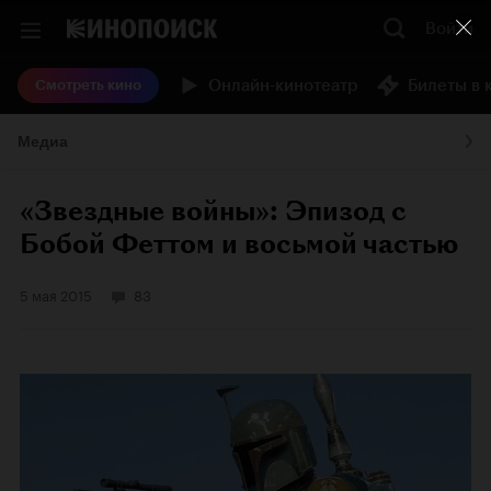
Войти
Онлайн-кинотеатр
Билеты в 
Смотреть кино
Медиа
«Звездные войны»: Эпизод с
Бобой Феттом и восьмой частью
5 мая 2015
83