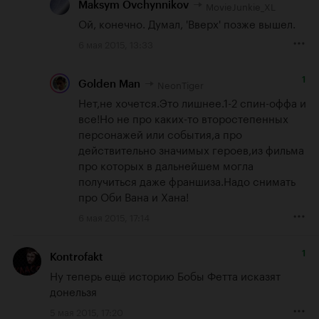
MovieJunkie_XL
Maksym Ovchynnikov
Ой, конечно. Думал, 'Вверх' позже вышел.
6 мая 2015, 13:33
1
NeonTiger
Golden Man
Нет,не хочется.Это лишнее.1-2 спин-оффа и 
все!Но не про каких-то второстепенных 
персонажей или события,а про 
действительно значимых героев,из фильма 
про которых в дальнейшем могла 
получиться даже франшиза.Надо снимать 
про Оби Вана и Хана!
6 мая 2015, 17:14
1
Kontrofakt
Ну теперь ещё историю Бобы Фетта исказят 
донельзя
5 мая 2015, 17:20