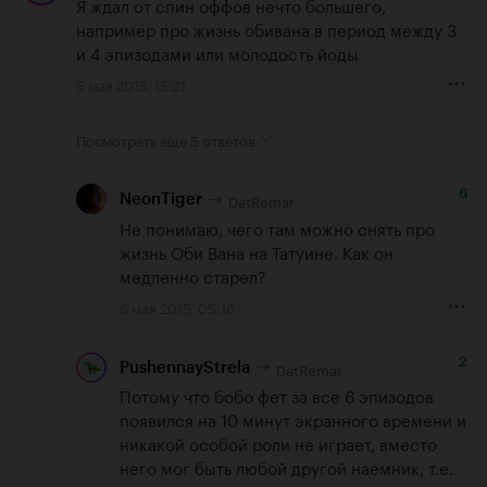
Я ждал от спин оффов нечто большего, 
например про жизнь обивана в период между 3 
и 4 эпизодами или молодость йоды
5 мая 2015, 15:21
Посмотреть еще
5 ответов
6
DatRemar
NeonTiger
Не понимаю, чего там можно снять про 
жизнь Оби Вана на Татуине. Как он 
медленно старел?
6 мая 2015, 05:16
2
DatRemar
PushennayStrela
Потому что бобо фет за все 6 эпизодов 
появился на 10 минут экранного времени и 
никакой особой роли не играет, вместо 
него мог быть любой другой наемник, т.е. 