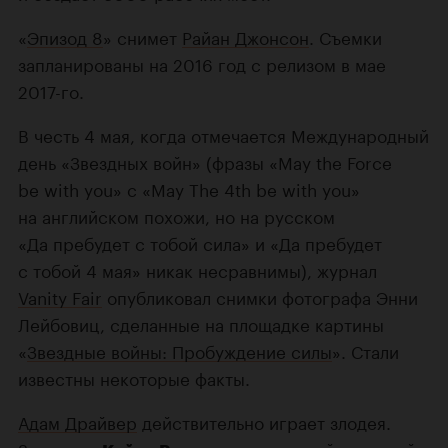
«
Эпизод 8
» снимет
Райан Джонсон
. Съемки
запланированы на 2016 год с релизом в мае
2017-го.
В честь 4 мая, когда отмечается Международный
день «Звездных войн» (фразы «May the Force
be with you» с «May The 4th be with you»
на английском похожи, но на русском
«Да пребудет с тобой сила» и «Да пребудет
с тобой 4 мая» никак несравнимы), журнал
Vanity Fair
опубликовал снимки фотографа Энни
Лейбовиц, сделанные на площадке картины
«
Звездные войны: Пробуждение силы
». Стали
известны некоторые факты.
Адам Драйвер
действительно играет злодея.