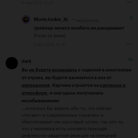
5 мая 2015, 10:41
3
explosiveua
MovieJunkie_XL
трейлер ничего особого не раскрывает
В кои-то веки)
5 мая 2015, 12:16
13
dark
Вы 
не будете вскакивать
 с сидений в кинотеатре 
от страха, вы будете вжиматься в них от 
напряжения
. Картина строится на 
саспенсе и 
атмосфере
, и они здесь получились 
незабываемыми.
...хотелось бы верить ибо то, что сейчас 
«пугает» в современных «ужасах» и 
обеспечивает им кассовый успех, так это то, 
что у человека есть соответствующая 
рефлексно-защитная реакция на внешний 