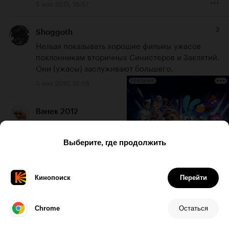
5 мая 2015, 16:57
2
Shoggoth
Нельзя показывать хорошие фильмы ужасов 
поклонникам вторичных Синистеров и Заклятий. 
Они (ужасы) заслуживают большего.
5 мая 2015, 16:58
РЕКЛАМА
1
Ванек 2012
если этот фильм назвали оно, то ремейк по 
стивену кингу назовут наши прокатчики скорей 
всего клоун-убийца((
5 мая 2015, 17:00
Infectant
Не страшно будет по любому. Сейчас уже не 
умеют пугать, только резкие моменты и звуки 
вставляют, а атмосферы нет жутинагоняющей. 