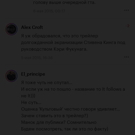
голову выше очередной гта.
6 мая 2015, 00:17
-2
Alex Croft
Я уж обрадовался, что это трейлер 
долгожданной экранизации Стивена Кинга под 
руководством Кэри Фукунага.
5 мая 2015, 16:36
El_principe
Я тоже чуть не спутал... 

И если уж на то пошло - название то It follows а 
не It)))

Не суть...

Оценка 'Культовый' честно говоря удивляет... 
Зачем ставить это в трейлер?)

Манок для публики? Сомнительно

Будем посмотреть, так ли это по факту)