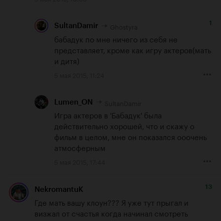
1
Ghostyra
SultanDamir
бабадук по мне ничего из себя не 
представляет, кроме как игру актеров(мать 
и дитя)
5 мая 2015, 11:24
SultanDamir
Lumen_ON
Игра актеров в 'Бабадук' была 
действительно хорошей, что и скажу о 
фильм в целом, мне он показался ооочень 
атмосферным
5 мая 2015, 17:44
13
NekromantuK
Где мать вашу клоун??? Я уже тут прыгал и 
визжал от счастья когда начинал смотреть 