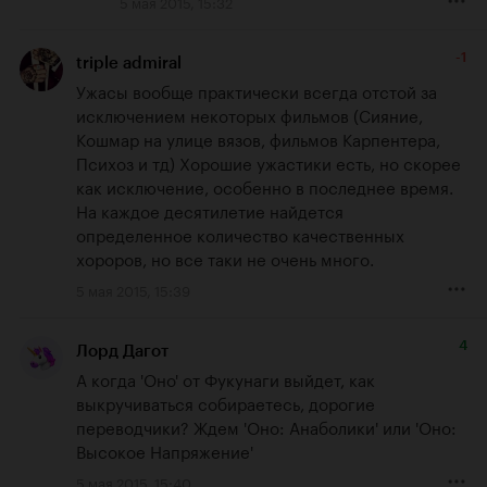
5 мая 2015, 15:32
-1
triple admiral
Ужасы вообще практически всегда отстой за 
исключением некоторых фильмов (Сияние, 
Кошмар на улице вязов, фильмов Карпентера, 
Психоз и тд) Хорошие ужастики есть, но скорее 
как исключение, особенно в последнее время. 
На каждое десятилетие найдется  
определенное количество качественных 
хороров, но все таки не очень много.
5 мая 2015, 15:39
4
Лорд Дагот
А когда 'Оно' от Фукунаги выйдет, как 
выкручиваться собираетесь, дорогие 
переводчики? Ждем 'Оно: Анаболики' или 'Оно: 
Высокое Напряжение'
5 мая 2015, 15:40