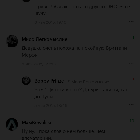
Привет! Я знаю, что это другое ОНО. Это я 
шучу.
6 мая 2015, 19:16
1
Мисс Легкомыслие
Девушка очень похожа на покойную Бриттани 
Мерфи
5 мая 2015, 09:50
-1
Мисс Легкомыслие
Bobby Prinze
Чем? Цветом волос? До Бриттани ей, как 
до Луны.
5 мая 2015, 18:46
10
MaxiKowalski
Ну ну... пока слов о нем больше, чем 
впечатлений.