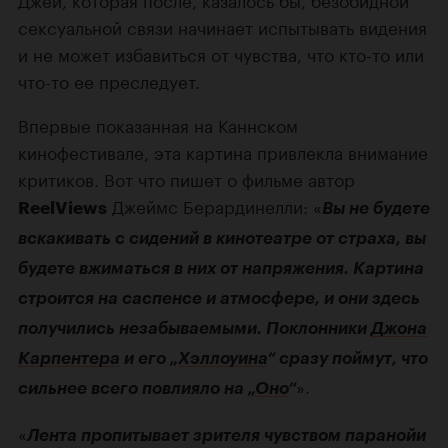
сексуальной связи начинает испытывать видения
и не может избавиться от чувства, что кто-то или
что-то ее преследует.
Впервые показанная на Каннском
кинофестивале, эта картина привлекла внимание
критиков. Вот что пишет о фильме автор
Джеймс Берардинелли: «
ReelViews
Вы не будете
вскакивать с сидений в кинотеатре от страха, вы
будете вжиматься в них от напряжения. Картина
строится на саспенсе и атмосфере, и они здесь
получились незабываемыми. Поклонники
Джона
Карпентера
и его „
Хэллоуина
“ сразу поймут, что
».
сильнее всего повлияло на „
Оно
“
«
Лента пропитывает зрителя чувством паранойи