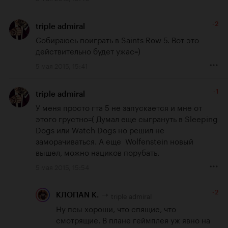
-2
triple admiral
Собираюсь поиграть в Saints Row 5. Вот это 
действительно будет ужас=)
5 мая 2015, 15:41
-1
triple admiral
У меня просто гта 5 не запускается и мне от 
этого грустно=( Думал еще сыгрануть в Sleeping 
Dogs или Watch Dogs но решил не 
заморачиваться. А еще  Wolfenstein новый 
вышел, можно нациков порубать.
5 мая 2015, 15:54
-2
triple admiral
КЛОПАN К.
Ну псы хороши, что спящие, что 
смотрящие. В плане геймплея уж явно на 