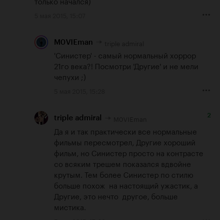
только начался)
5 мая 2015, 15:07
triple admiral
M0VIEman
'Синистер' - самый нормальный хоррор 
21го века?! Посмотри 'Другие' и не мели 
чепухи ;)
5 мая 2015, 15:28
2
M0VIEman
triple admiral
Да я и так практически все нормальные 
фильмы пересмотрел, Другие хороший 
фильм, но Синистер просто на контрасте 
со всяким трешем показался вдвойне 
крутым. Тем более Синистер по стилю 
больше похож  на настоящий ужастик, а 
Другие, это нечто  другое, больше 
мистика.