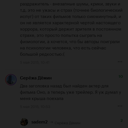
раздражитель - внезапные шумы, крики, звуки и 
т.д. это не ужасы и страх (точнее биологический 
испуг) от таких фильмов только сиюминутный, и 
он не является характерной чертой настоящего 
хоррора, который держит зрителя в постоянном 
страхе, это просто попытка сыграть на 
физиологии, а хочется, что бы авторы поиграли 
на психологии человека, что есть сейчас 
большой редкостью:(
5 мая 2015, 10:41
10
Серёжа Дёмин
Два заголовка назад был найден актер для 
фильма Оно, а теперь уже трейлер. Я уж думал у 
меня крыша поехала
5 мая 2015, 10:53
2
Серёжа Дёмин
sadem2