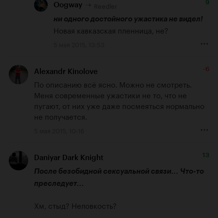
9
Reedler
Oogway
ни одного достойного ужастика не видел!
Новая кавказская пленница, не?
5 мая 2015, 13:53
-6
Alexandr Kinolove
По описанию всё ясно. Можно не смотреть. 
Меня современные ужастики не то, что не 
пугают, от них уже даже посмеяться нормально 
не получается.
5 мая 2015, 10:16
13
Daniyar Dark Knight
После безобидной сексуальной связи... Что-то 
преследует...
Хм, стыд? Неловкость?