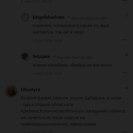
5 мая 2015, 10:32
7
Daniyar Dark Knight
kingofshadows
конечно, потаскушка какая-то, еще 
жалуется, так ей и надо
5 мая 2015, 11:18
8
Daniyar Dark Knight
Верджи
вошки канибалы убийцы из космоса
5 мая 2015, 12:41
4
Ghostyra
Второй фильм ужасов ,после Бабадука, в этом 
году,который обласкали 
критики.Конечно,заоблачных ожиданий строить 
не хочется,но пара кадров из 
трейлера,однозначно, заворожили.
5 мая 2015, 10:33