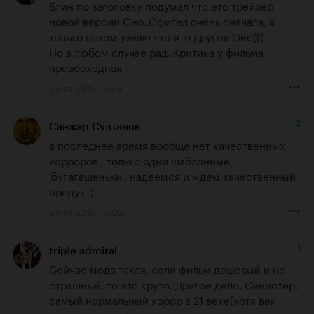
Блин по заголовку подумал что это трейлер 
новой версии Оно..Офигел очень сначала, а 
только потом узнаю что это другое Оно(((

Но в любом случае рад..Критика у фильма 
превосходная
5 мая 2015, 14:58
2
Санжар Султанов
в последнее время вообще нет качественных 
хорроров , только одни шаблонные 
'бугагашеньки'. надеемся и ждем качественный 
продукт)
5 мая 2015, 15:03
1
triple admiral
Сейчас мода такая, если фильм дешевый и не 
страшный, то это круто. Другое дело, Синистер, 
самый нормальный хорор в 21 веке(хотя век 