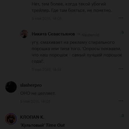
Нет, тем более, когда такой убогий 
трейлер. Где там бояться, не понятно.
5 мая 2015, 14:01
5
Nesteroid
Никита Севастьянов
угу, смахивает на рекламу стирального 
порошка или типа того. 'Опросы показали, 
что наш порошок - самый лучший порошок 
года!'.
5 мая 2015, 14:14
slasherpro
ОНО не цепляет.
5 мая 2015, 14:07
3
КЛОПАN К.
'Культовый' Time Out