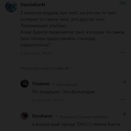
125
DandelionN
2 новости подряд про 'оно', но это не то 'оно', 
которое то самое 'оно', это другое 'оно'.

Локализация улыбает.

А как будете переснятое 'оно', которое то самое 
'оно' теперь представлять, господа 
маркетологи?
5 мая 2015, 09:15
Посмотреть еще
5 ответов
6
DandelionN
Oogway
По традиции, 
Оно.Возмездие
5 мая 2015, 13:50
8
Женщина Лучше Человека
DonSanni
а можно ещё проще 'ОНО Стивена Кинга'