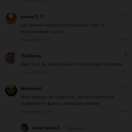
5 мая 2015, 12:44
1
кенни 0_О
уф,совсем недурно,попахивает чем-то 
вкусненьким,годно!
5 мая 2015, 12:49
4
11dollarov
Два 'Оно' за один день и к тому же два хоррора.
5 мая 2015, 13:11
7
Nesteroid
Мне одному не нравится, когда в трейлере 
появляются фразы, хвалящие фильм?
5 мая 2015, 13:38
Nesteroid
Анастасия З.