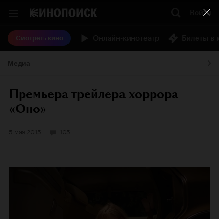
Войти
Онлайн-кинотеатр
Билеты в 
Смотреть кино
Медиа
Премьера трейлера хоррора
«Оно»
5 мая 2015
105