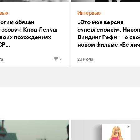
вью
Интервью
ногим обязан
«Это моя версия
тозову»: Клод Лелуш
супергероики». Нико
своих похождениях
Виндинг Рефн — о св
СР
новом фильме «Ее ли
нолюбительской
ад»
та
4
23 июля
ретательности
ъемках «Мужчины
нщины»