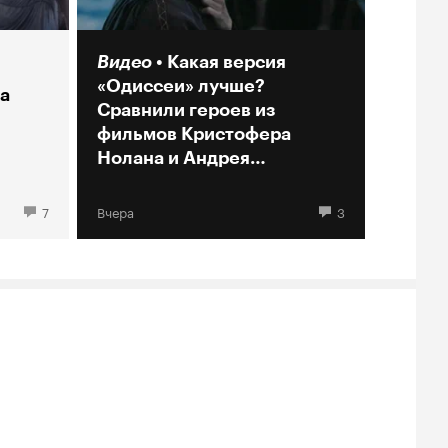
Видео
Какая версия
«Одиссеи» лучше?
а
Сравнили героев из
фильмов Кристофера
Нолана и Андрея
Кончаловского
7
Вчера
3