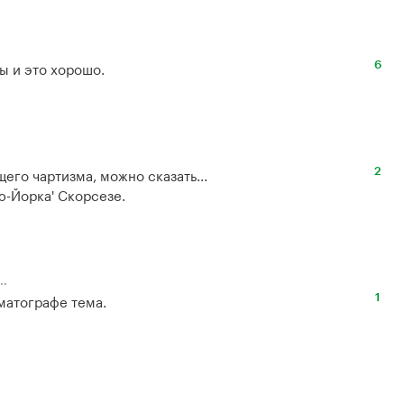
ы и это хорошо.
6
го чартизма, можно сказать...

2
ю-Йорка' Скорсезе.
..
атографе тема. 

1