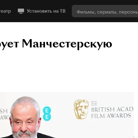
театр
Установить на ТВ
ует Манчестерскую