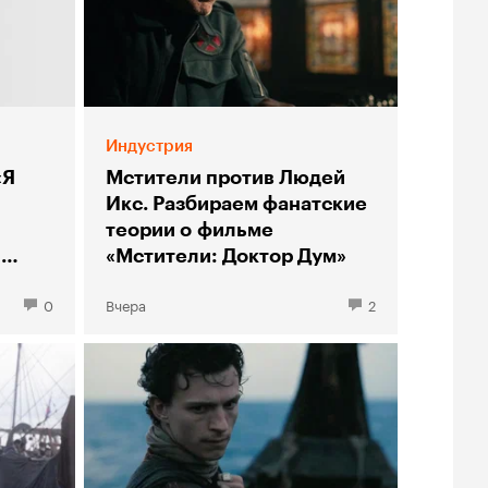
Индустрия
«Я
Мстители против Людей
Икс. Разбираем фанатские
теории о фильме
ы
«Мстители: Доктор Дум»
0
Вчера
2