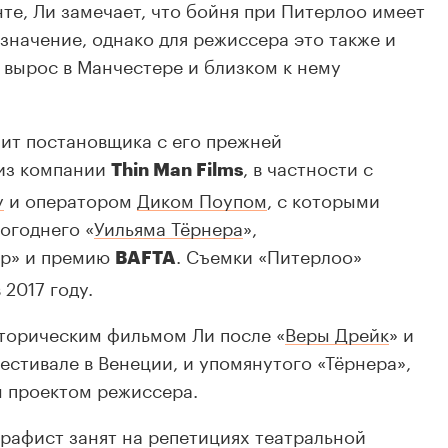
те, Ли замечает, что бойня при Питерлоо имеет
значение, однако для режиссера это также и
н вырос в Манчестере и близком к нему
ит постановщика с его прежней
из компании
, в частности с
Thin Man Films
у
и оператором
Диком Поупом
, с которыми
огоднего «
Уильяма Тёрнера
»,
ар» и премию
. Съемки «Питерлоо»
BAFTA
 2017 году.
сторическим фильмом Ли после «
Веры Дрейк
» и
естивале в Венеции, и упомянутого «Тёрнера»,
 проектом режиссера.
рафист занят на репетициях театральной