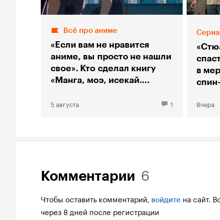
Всё про аниме
Сериа
«Если вам не нравится
«Стю
аниме, вы просто не нашли
спас
свое». Кто сделал книгу
в мер
«Манга, моэ, исекай.
спин
Большой гид по аниме»
«Тео
5 августа
1
Вчера
6
Комментарии
Чтобы оставить комментарий,
на сайт.
В
войдите
через 8 дней после регистрации