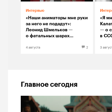
Интервью
Интер
«Наши аниматоры мне руки
«Я м
за него не подадут»:
Кала
Леонид Шмельков —
— о 
о фатальных шарах
в СС
«Непокоя» и феномене
и ки
4 августа
2
3 авгус
синего пса Андрея
изоб
на с
и же
Главное сегодня