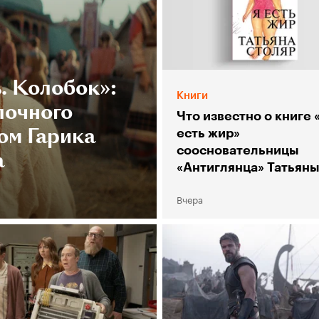
. Колобок»:
Книги
лочного
Что известно о книге 
ом Гарика
есть жир»
соосновательницы
а
«Антиглянца» Татьян
Столяр
Вчера