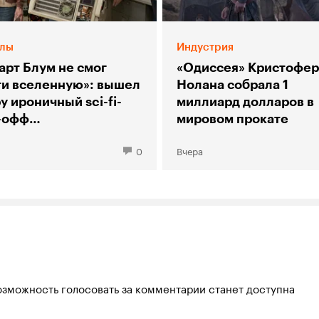
лы
Индустрия
арт Блум не смог
«Одиссея» Кристофер
ти вселенную»: вышел
Нолана собрала 1
у ироничный sci-fi-
миллиард долларов в
-офф
мировом прокате
рии большого взрыва»
0
Вчера
озможность голосовать за комментарии станет доступна