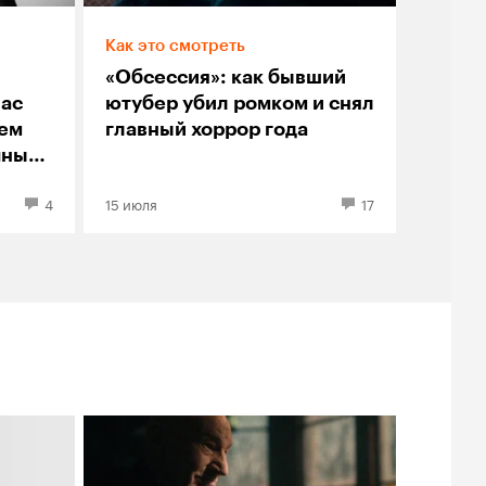
Как это смотреть
«Обсессия»: как бывший
лас
ютубер убил ромком и снял
оем
главный хоррор года
чный
4
15 июля
17