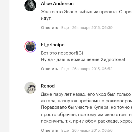
Alice Anderson
Жалко что Эванс выбыл из проекта. С про
идут.
Ответить
Еще
26 января 2015, 06:39
El_principe
Вот это поворот!(С) 

Ну да - даешь возвращение Хидлстона!
Ответить
Еще
26 января 2015, 06:52
Renod
Даже пару лет назад, его уход был только
актёра, начнутся проблемы с режиссёром,
Порадовало бы участие Купера, но точно н
просто обречён, поэтому им явно стоит н
покончить, т.к. при любом раскладе, хоро
Ответить
Еще
26 января 2015, 06:56