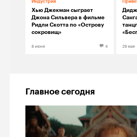
Индустрия
Приве
Хью Джекман сыграет
Дидж
Джона Сильвера в фильме
Санг
Ридли Скотта по «Острову
танц
сокровищ»
«Бес
Вито
8 июня
4
29 мая
вечер
Главное сегодня