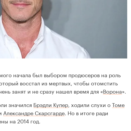
амого начала был выбором продюсеров на роль
оторый восстал из мертвых, чтобы отомстить
чень занят и не сразу нашел время для «
Ворона
».
оли значился
Брэдли Купер
, ходили слухи о
Томе
и
Александре Скарсгарде
. Но в итоге ради
ны на 2014 год.