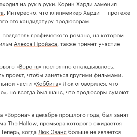
еходил из рук в руки.
Корин Харди
заменил
са
. Интересно, что клипмейкер Харди — протеже
его его кандидатуру продюсерам.
, создатель графического романа, на котором
фильм
Алекса Пройаса
, также примет участие
ового «
Ворона
» постоянно откладывалось,
ь проект, чтобы заняться другими фильмами.
льной части «
Хоббита
» Люк оговорился, что
не», но всегда был шанс, что продюсеры сумеют
а «Ворона» в декабре прошлого года, был занят
ьма
The Hallow
, премьера которого ожидается
. Теперь, когда
Люк Эванс
больше не является