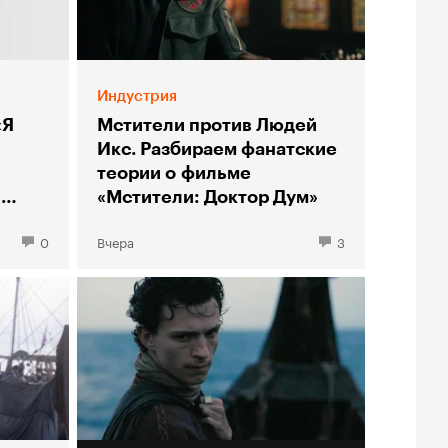
Индустрия
«Я
Мстители против Людей
Икс. Разбираем фанатские
теории о фильме
ы
«Мстители: Доктор Дум»
0
Вчера
3