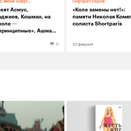
т, меня зовут…
Портрет героя
еят Асмус,
«Коле замены нет!»:
аджиев, Кошман, на
памяти Николая Комяг
поле —
солиста Shortparis
принципные», Ашман,
рган: репортаж с
11
20 февраля
инки Playlist