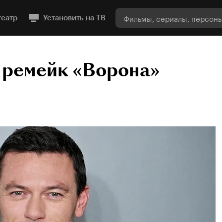
театр
Установить на ТВ
 ремейк «Ворона»