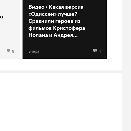
Видео
Какая версия
«Одиссеи» лучше?
а
Сравнили героев из
фильмов Кристофера
Нолана и Андрея
Кончаловского
9
Вчера
4