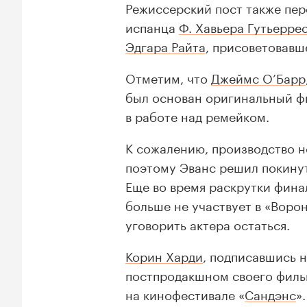
Режиссерский пост также пер
испанца
Ф. Хавьера Гутьерре
Эдгара Райта
, присоветовавш
Отметим, что
Джеймс О’Барр
был основан оригинальный 
в работе над ремейком.
К сожалению, производство н
поэтому Эванс решил покинут
Еще во время раскрутки фина
больше не участвует в «Воро
уговорить актера остаться.
Корин Харди
, подписавшись н
постпродакшном своего фил
на кинофестивале «
Сандэнс
»