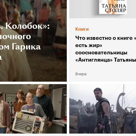
. Колобок»:
Книги
лочного
Что известно о книге 
ом Гарика
есть жир»
соосновательницы
а
«Антиглянца» Татьян
Столяр
Вчера