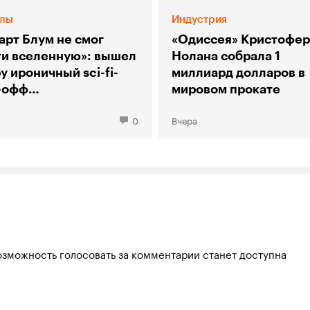
лы
Индустрия
арт Блум не смог
«Одиссея» Кристофер
ти вселенную»: вышел
Нолана собрала 1
у ироничный sci-fi-
миллиард долларов в
-офф
мировом прокате
рии большого взрыва»
0
Вчера
озможность голосовать за комментарии станет доступна