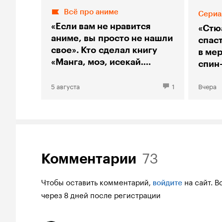
Всё про аниме
Сериа
«Если вам не нравится
«Стю
аниме, вы просто не нашли
спас
свое». Кто сделал книгу
в мер
«Манга, моэ, исекай.
спин
Большой гид по аниме»
«Тео
5 августа
1
Вчера
73
Комментарии
Чтобы оставить комментарий,
на сайт.
В
войдите
через 8 дней после регистрации