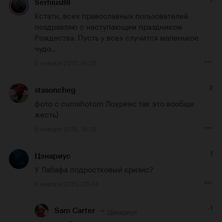
Serhius88
Кстати, всех православных пользователей 
поздравляю с наступающим праздником 
Рождества. Пусть у всех случится маленькое 
чудо...
6 января 2015, 18:25
-2
stasoncheg
фото c cumshotom Лоуренс так это вообще 
жесть)
6 января 2015, 19:29
1
Цэнариус
У Лабафа подростковый кризис?
6 января 2015, 20:44
-1
Цэнариус
Sam Carter