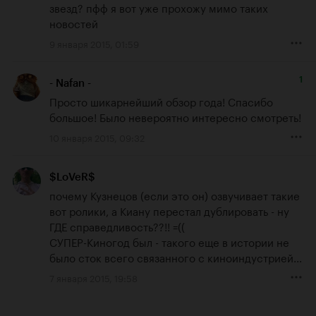
звезд? пфф я вот уже прохожу мимо таких 
новостей
9 января 2015, 01:59
1
- Nafan -
Просто шикарнейший обзор года! Спасибо 
большое! Было невероятно интересно смотреть!
10 января 2015, 09:32
$LoVeR$
почему Кузнецов (если это он) озвучивает такие 
вот ролики, а Киану перестал дублировать - ну 
ГДЕ справедливость??!! =((

СУПЕР-Киногод был - такого еще в истории не 
было сток всего связанного с киноиндустрией...
7 января 2015, 19:58