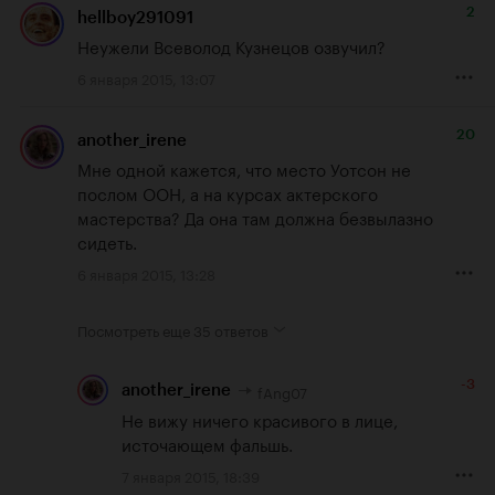
2
hellboy291091
Неужели Всеволод Кузнецов озвучил?
6 января 2015, 13:07
20
another_irene
Мне одной кажется, что место Уотсон не 
послом ООН, а на курсах актерского 
мастерства? Да она там должна безвылазно 
сидеть.
6 января 2015, 13:28
Посмотреть еще
35 ответов
-3
fAng07
another_irene
Не вижу ничего красивого в лице, 
источающем фальшь.
7 января 2015, 18:39