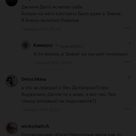
Джонни Депп исчепал себя.

больно на него смотреть было даже в 'Бивне'.

Я боюсь за пятых Пиратов
7 января 2015, 00:02
1
bespredel52
Камидзу
А по-моему, в 'Бивне' он сыграл гениально
7 января 2015, 04:18
3
Detochkina
а что за скандал с Лео Ди Каприо?) про 
Анджелину Джоли то я знаю, а вот про Лео 
слышу впервые) не подскажите?)
7 января 2015, 12:02
wickedwitch
Потрясающий обзор! Некоторые вещи как-то 