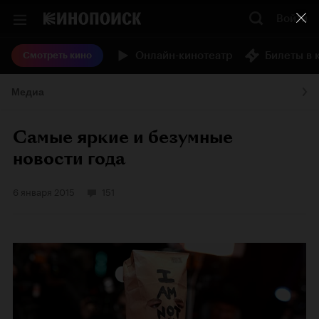
Войти
Онлайн-кинотеатр
Билеты в 
Смотреть кино
Медиа
Самые яркие и безумные
новости года
6 января 2015
151