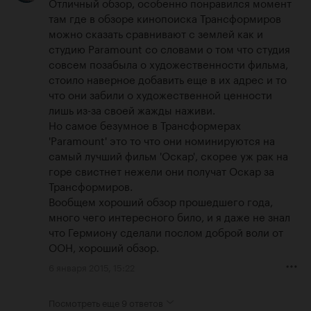
Отличный обзор, особенно понравился момент 
там где в обзоре кинопоиска Трансформиров 
можно сказать сравнивают с землей как и 
студию Paramount со словами о том что студия 
совсем позабыла о художественности фильма, 
стоило наверное добавить еще в их адрес и то 
что они забили о художественной ценности 
лишь из-за своей жажды наживи. 

Но самое безумное в Трансформерах 
'Paramount' это то что они номинируются на 
самый лучший фильм 'Оскар', скорее уж рак на 
горе свистнет нежели они получат Оскар за 
Трансформиров.

Вообщем хороший обзор прошедшего года, 
много чего интересного било, и я даже не знал 
что Гермиону сделали послом доброй воли от 
ООН, хороший обзор.
6 января 2015, 15:22
Посмотреть еще
9 ответов