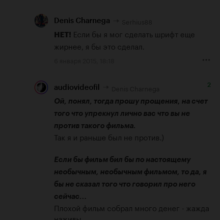
Serhius88
Denis Charnega
 Если бы я мог сделать шрифт еще 
НЕТ!
жирнее, я бы это сделал.
6 января 2015, 18:18
2
Denis Charnega
audiovideofil
Ой, понял, тогда прошу прощения, на счет 
того что упрекнул лично вас что вы не 
против такого фильма.
Так я и раньше был не против.)

Если бы фильм бил бы по настоящему 
необычным, необычным фильмом, то да, я 
бы не сказал того что говорил про него 
сейчас...
Плохой фильм собрал много денег - жажда 
наживы.
