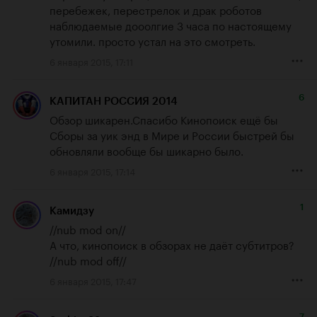
перебежек, перестрелок и драк роботов 
наблюдаемые дооолгие 3 часа по настоящему 
утомили. просто устал на это смотреть.
6 января 2015, 17:11
6
КАПИТАН РОССИЯ 2014
Обзор шикарен.Спасибо Кинопоиск ещё бы 
Сборы за уик энд в Мире и России быстрей бы 
обновляли вообще бы шикарно было.
6 января 2015, 17:14
1
Камидзу
//nub mod on//

А что, кинопоиск в обзорах не даёт субтитров?

//nub mod off//
6 января 2015, 17:47
7