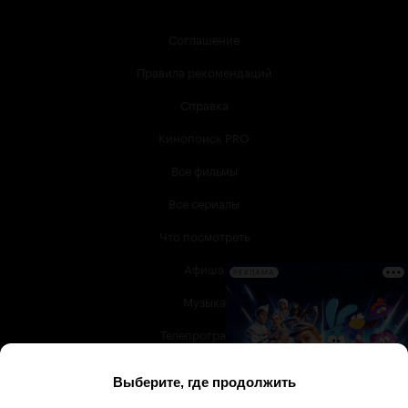
Соглашение
Правила рекомендаций
Справка
Кинопоиск PRO
Все фильмы
Все сериалы
Что посмотреть
Афиша
РЕКЛАМА
Музыка
Телепрограмма
Книги
Служба поддержки