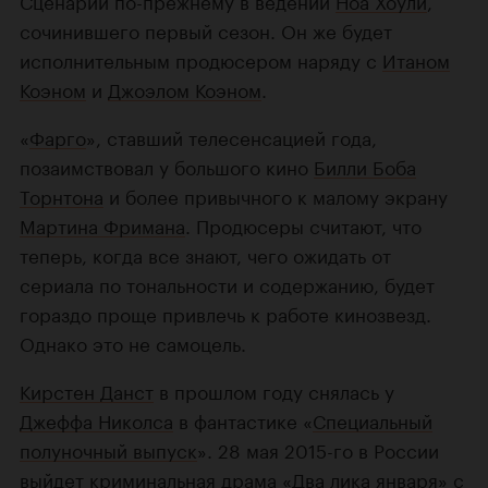
Сценарий по-прежнему в ведении
Ноа Хоули
,
сочинившего первый сезон. Он же будет
исполнительным продюсером наряду с
Итаном
Коэном
и
Джоэлом Коэном
.
«
Фарго
», ставший телесенсацией года,
позаимствовал у большого кино
Билли Боба
Торнтона
и более привычного к малому экрану
Мартина Фримана
. Продюсеры считают, что
теперь, когда все знают, чего ожидать от
сериала по тональности и содержанию, будет
гораздо проще привлечь к работе кинозвезд.
Однако это не самоцель.
Кирстен Данст
в прошлом году снялась у
Джеффа Николса
в фантастике «
Специальный
полуночный выпуск
». 28 мая 2015-го в России
выйдет криминальная драма «
Два лика января
» с