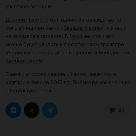
участием актрисы.
Джесси Племонс
был одним из кандидатов на
роль в седьмой части «
Звездных войн
», но так и
не оказался в проекте. В будущем году его
можно будет увидеть в гангстерском триллере
«
Черная месса
» с
Джонни Деппом
и
Бенедиктом
Камбербэтчем
.
Съемки второго сезона «Фарго» начнутся в
Калгари в январе 2015-го. Премьера намечена на
следующую осень.
26