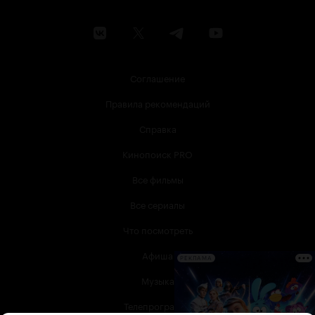
Соглашение
Правила рекомендаций
Справка
Кинопоиск PRO
Все фильмы
Все сериалы
Что посмотреть
Афиша
РЕКЛАМА
Музыка
Телепрограмма