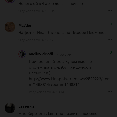
Нечего ей в Фарго делать, нечего
11 декабря 2014, 20:09
1
McAlan
На фото - Ивэн Джонс, а не Джесси Племонс.
11 декабря 2014, 23:17
3
McAlan
audiovideofil
Присоединяйтесь. Будем вместе 
отслеживать судьбу лже Джесси 
http://www.kinopoisk.ru/news/2522223/com
m/1468814/#comm1468814
12 декабря 2014, 18:14
Евгений
Мне Кирстент Данст не нравится вообще!