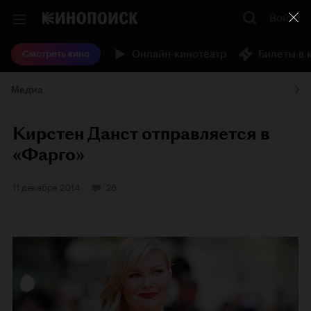
Войти
Онлайн-кинотеатр
Билеты в 
Смотреть кино
Медиа
Кирстен Данст отправляется в
«Фарго»
11 декабря 2014
26