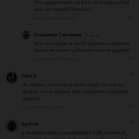
Что удивительно: на фото из Breaking Bad 
уже настоящий Племонс)
14 декабря 2014, 19:41
Verpin
Владимир Смоликов
Это сто пудов не он!!!А админы комменты 
видно не читают,работают спустя рукава!!!
11 декабря 2015, 06:02
11
Paha-E
Не уверен, что второй сезон будет на том же 
уровне, что и первый. Как говорится, поживем 
увидим)
11 декабря 2014, 11:38
17
kip9tok
в Америке просто сериальный БУМ случился! 
качество просто растет на глазах. Плюс еще в 