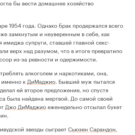
могла бы вести домашнее хозяйство
аре 1954 года. Однако брак продержался всего
 же замкнутым и неуверенным в себе, как
я имиджа супруги, ставшей главной секс-
ли верх над разумом, что в итоге превратило
 ссор из-за ревности и одержимости.
треблять алкоголем и наркотиками, она,
ю именно к
ДиМаджио
. Бывший муж пытался
сделал ей второе предложение, но спустя
иса была найдена мертвой. До самой своей
ет
Джо ДиМаджио
еженедельно отсылал букет
ин.
ивудской звезды сыграет
Сьюзен Сарандон
,