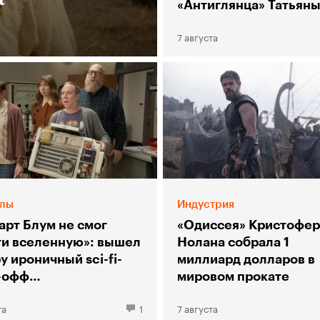
«Антиглянца» Татьян
Столяр
7 августа
лы
Индустрия
арт Блум не смог
«Одиссея» Кристофер
ти вселенную»: вышел
Нолана собрала 1
у ироничный sci-fi-
миллиард долларов в
-офф
мировом прокате
рии большого взрыва»
та
1
7 августа