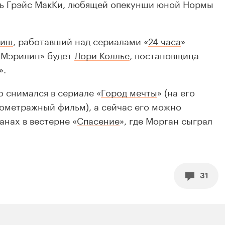
ь Грэйс МакКи, любящей опекунши юной Нормы
ниш
, работавший над сериалами «
24 часа
»
 «Мэрилин» будет
Лори Коллье
, постановщица
».
 снимался в сериале «
Город мечты
» (на его
ометражный фильм), а сейчас его можно
анах в вестерне «
Спасение
», где Морган сыграл
31