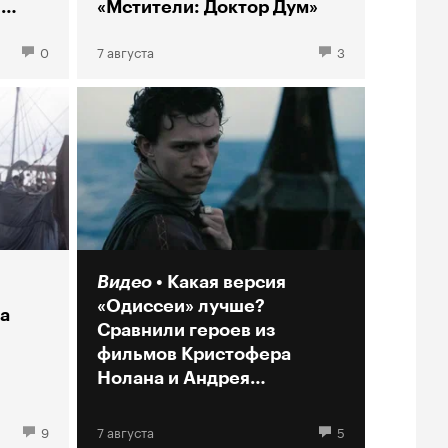
ы
«Мстители: Доктор Дум»
0
7 августа
3
Видео
Какая версия
«Одиссеи» лучше?
а
Сравнили героев из
фильмов Кристофера
Нолана и Андрея
Кончаловского
9
7 августа
5