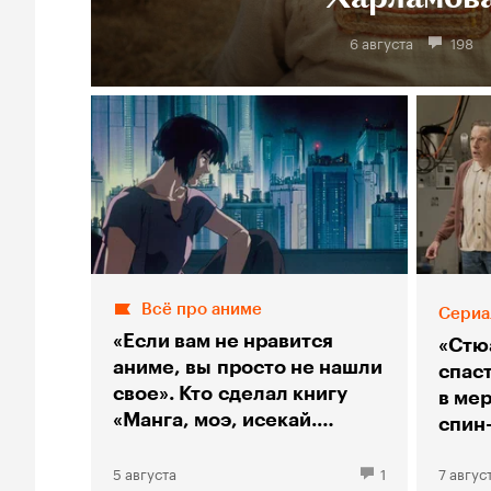
6 августа
198
Всё про аниме
Сериа
«Если вам не нравится
«Стю
аниме, вы просто не нашли
спас
свое». Кто сделал книгу
в мер
«Манга, моэ, исекай.
спин
Большой гид по аниме»
«Тео
5 августа
1
7 авгус