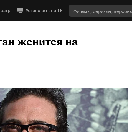
театр
Установить на ТВ
ан женится на