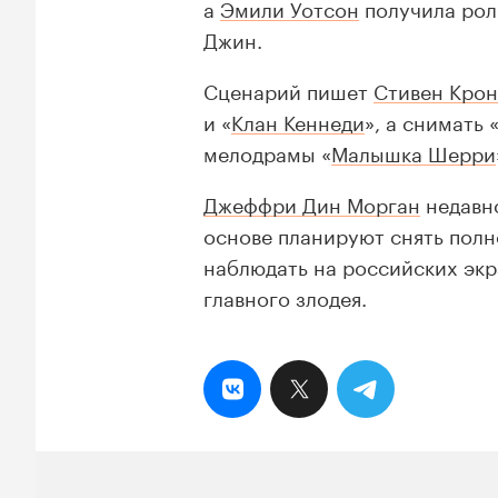
а
Эмили Уотсон
получила рол
Джин.
Сценарий пишет
Стивен Кро
и «
Клан Кеннеди
», а снимать
мелодрамы «
Малышка Шерри
Джеффри Дин Морган
недавно
основе планируют снять полн
наблюдать на российских экр
главного злодея.