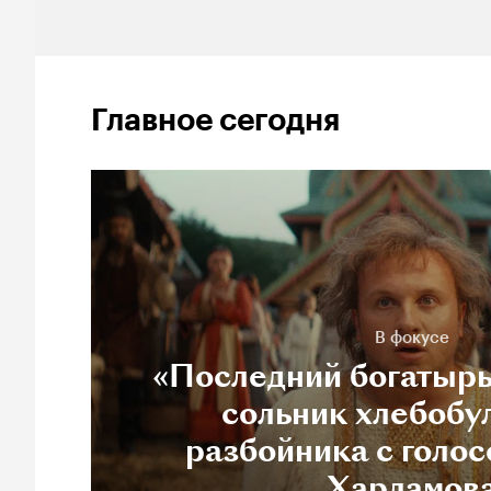
Главное сегодня
В фокусе
«Последний богатырь
сольник хлебобу
разбойника с голос
Харламов