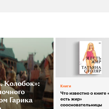
. Колобок»:
Книги
лочного
Что известно о книге 
ом Гарика
есть жир»
соосновательницы
а