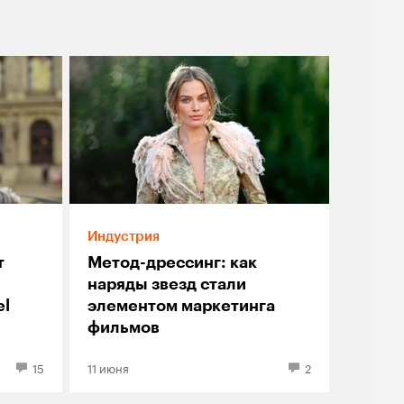
Индустрия
т
Метод-дрессинг: как
наряды звезд стали
el
элементом маркетинга
фильмов
15
11 июня
2