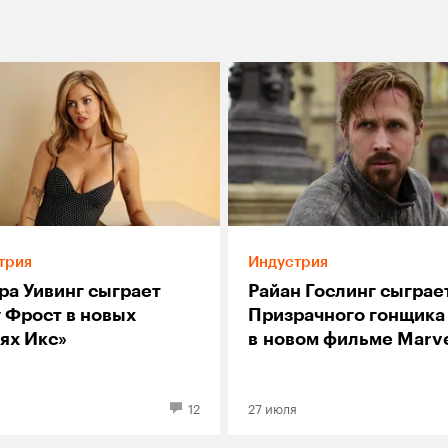
трия
Индустрия
ра Уивинг сыграет
Райан Гослинг сыграе
 Фрост в новых
Призрачного гонщика
ях Икс»
в новом фильме Marv
12
27 июля