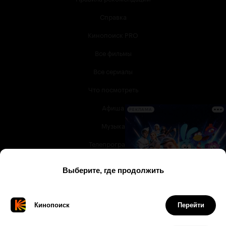
Справка
Кинопоиск PRO
Все фильмы
Все сериалы
Что посмотреть
Афиша
РЕКЛАМА
Музыка
Телепрограмма
Книги
Служба поддержки
© 2003 —
2026
,
Кинопоиск
18
+
Проект компании