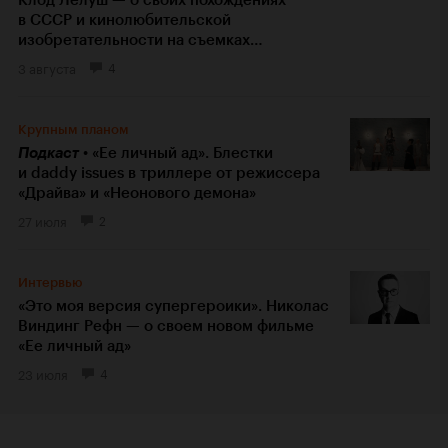
в СССР и кинолюбительской
изобретательности на съемках
«Мужчины и женщины»
3 августа
4
Крупным планом
Подкаст
«Ее личный ад». Блестки
и daddy issues в триллере от режиссера
«Драйва» и «Неонового демона»
27 июля
2
Интервью
«Это моя версия супергероики». Николас
Виндинг Рефн — о своем новом фильме
«Ее личный ад»
23 июля
4