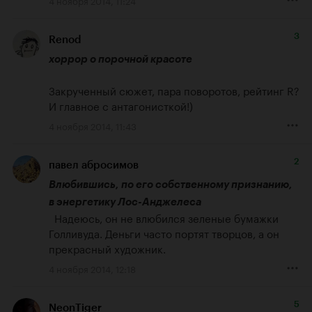
4 ноября 2014, 11:24
3
Renod
хоррор о порочной красоте
Закрученный сюжет, пара поворотов, рейтинг R? 
И главное с антагонисткой!)
4 ноября 2014, 11:43
2
павел абросимов
Влюбившись, по его собственному признанию, 
в энергетику Лос-Анджелеса
  Надеюсь, он не влюбился зеленые бумажки 
Голливуда. Деньги часто портят творцов, а он 
прекрасный художник.
4 ноября 2014, 12:18
5
NeonTiger