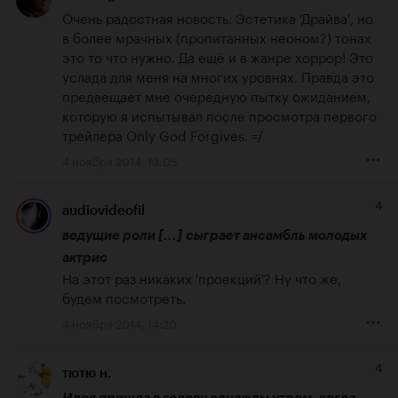
Очень радостная новость. Эстетика 'Драйва', но 
в более мрачных (пропитанных неоном?) тонах 
это то что нужно. Да ещё и в жанре хоррор! Это 
услада для меня на многих уровнях. Правда это 
предвещает мне очередную пытку ожиданием, 
которую я испытывал после просмотра первого 
трейлера Only God Forgives. =/
4 ноября 2014, 13:05
4
audiovideofil
ведущие роли [...] сыграет ансамбль молодых 
актрис
На этот раз никаких '
проекций
'? Ну что же, 
будем посмотреть.
4 ноября 2014, 14:20
4
тютю н.