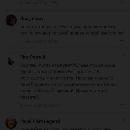
4 ноября 2014, 18:51
ded_mazay
новость клёвая, но Рефн уже вряд ли снимет 
что-то лучше реальной человеческой фасоли бгг
4 ноября 2014, 23:38
-1
PiterPetrelli
Умоляю, пусть это будет больше похожим на 
'Драйв', чем на 'Только Бог простит'. В 
последнем, мне кажется, Николас немного 
переборщил с этой 'символично-гипнотично-
кровавой' составляющей. Или как там её 
назвать?!
5 ноября 2014, 04:54
-3
Pavel_I Am Legend
Драйв был настоящим шедевром, которым 