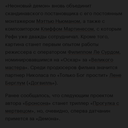
«Неоновый демон» вновь объединит
скандинавского постановщика с его постоянным
монтажером
Мэттью Ньюманом
, а также с
композитором
Клиффом Мартинесом
, с которым
Рефн уже дважды сотрудничал. Кроме того,
картина станет первым опытом работы
режиссера с оператором
Филиппом Ле Сурдом
,
номинировавшимся на «Оскар» за «
Великого
мастера
». Среди продюсеров фильма значится
партнер Николаса по «Только Бог простит»
Лене
Берглум
(«
Догвилль
»).
Ранее сообщалось, что следующим проектом
автора «
Бронсона
» станет триллер «
Прогулка с
мертвецом
», но, очевидно, сперва датчанин
примется за «Демона».