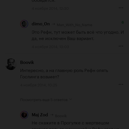
4 ноября 2014, 12:30
6
Man_With_No_Name
dimo_0n
Это Рефн, тут может быть всё что угодно. И 
да, не исключен Ваш вариант.
4 ноября 2014, 13:03
Boovik
Интересно, а на главную роль Рефн опять 
Гослинга возьмет?
4 ноября 2014, 10:25
Посмотреть еще
5 ответов
Boovik
Maj Zod
Не скажите в Прогулке с мертвецом 
главная роль за женщиной и Рефн звал на 