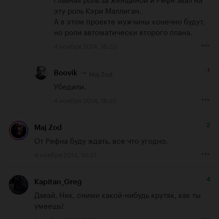
эту роль Кэри Маллиган. 

А в этом проекте мужчины конечно будут, 
но роли автоматически второго плана.
4 ноября 2014, 16:33
-1
Maj Zod
Boovik
Убедили.
4 ноября 2014, 18:35
2
Maj Zod
От Рефна буду ждать, все что угодно.
4 ноября 2014, 10:31
4
Kapitan_Greg
Давай, Ник, сними какой-нибудь крутяк, как ты 
умеешь!