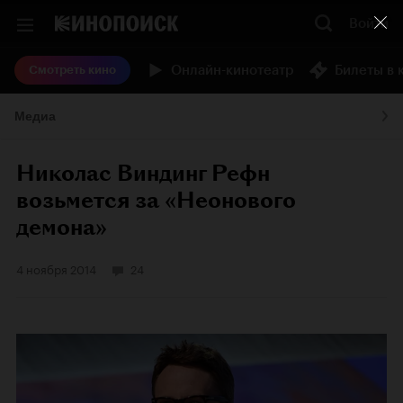
Войти
Онлайн-кинотеатр
Билеты в 
Смотреть кино
Медиа
Николас Виндинг Рефн
возьмется за «Неонового
демона»
4 ноября 2014
24