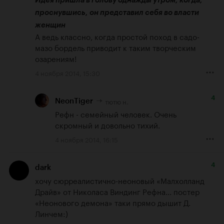
Идея пришла в голову однажды утром, когда, 
проснувшись, он представил себя во власти 
женщин
А ведь классно, когда простой поход в садо-
мазо бордель приводит к таким творческим 
озарениям!
4 ноября 2014, 15:30
4
тютю н.
NeonTiger
Рефн - семейный человек. Очень 
скромный и довольно тихий.
4 ноября 2014, 16:15
4
dark
хочу сюрреалистично-неоновый «Малхолланд 
Драйв» от Николаса Виндинг Рефна... постер 
«Неонового демона» таки прямо дышит Д. 
Линчем:)