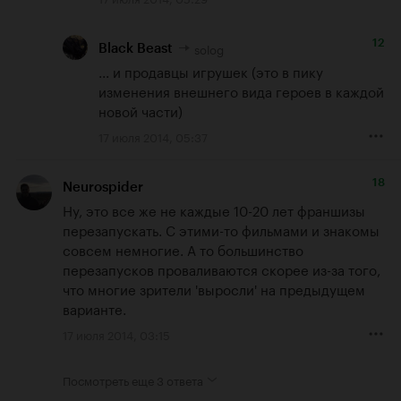
12
solog
Black Beast
... и продавцы игрушек (это в пику 
изменения внешнего вида героев в каждой 
новой части)
17 июля 2014, 05:37
18
Neurospider
Ну, это все же не каждые 10-20 лет франшизы 
перезапускать. С этими-то фильмами и знакомы 
совсем немногие. А то большинство 
перезапусков проваливаются скорее из-за того, 
что многие зрители 'выросли' на предыдущем 
варианте.
17 июля 2014, 03:15
Посмотреть еще
3 ответа