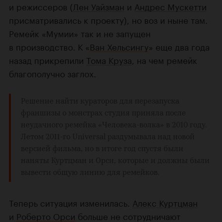
и режиссеров (
Лен Уайзман
и
Андрес Мускетти
присматривались к проекту), но воз и ныне там.
Ремейк «Мумии» так и не запущен
в производство. К «
Ван Хельсингу
» еще два года
назад прикрепили
Тома Круза
, на чем ремейк
благополучно заглох.
Решение найти кураторов для перезапуска
франшизы о монстрах студия приняла после
неудачного ремейка «
Человека-волка
» в 2010 году.
Летом 2011-го
Universal
раздумывала над
новой
версией фильма
, но в итоге год спустя были
наняты Куртцман и Орси, которые и должны были
вывести общую линию для ремейков.
Теперь ситуация изменилась.
Алекс Куртцман
и
Роберто Орси
больше не сотрудничают