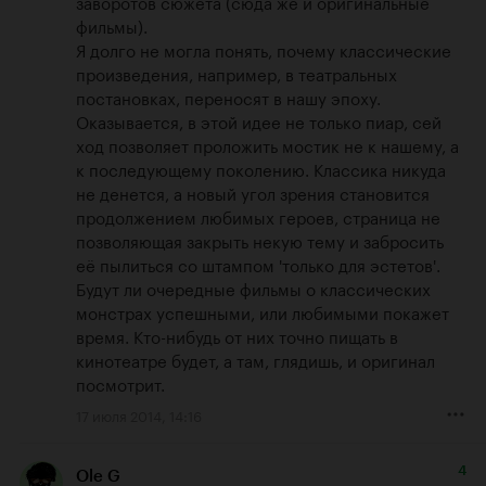
заворотов сюжета (сюда же и оригинальные 
фильмы).

Я долго не могла понять, почему классические 
произведения, например, в театральных 
постановках, переносят в нашу эпоху. 
Оказывается, в этой идее не только пиар, сей 
ход позволяет проложить мостик не к нашему, а 
к последующему поколению. Классика никуда 
не денется, а новый угол зрения становится 
продолжением любимых героев, страница не 
позволяющая закрыть некую тему и забросить 
её пылиться со штампом 'только для эстетов'.

Будут ли очередные фильмы о классических 
монстрах успешными, или любимыми покажет 
время. Кто-нибудь от них точно пищать в 
кинотеатре будет, а там, глядишь, и оригинал 
посмотрит.
17 июля 2014, 14:16
4
Ole G