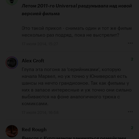
Летом 2011-го Universal раздумывала над новой 
версией фильма
Это такой прикол - снимать один и тот же фильм 
несколько раз подряд, пока не выстрелит?
17 июля 2014, 15:27
2
Alex Croft
Глупа эта погоня за 'серийниками', которую 
начала Марвел, но уж точно у Юниверсал есть 
шансы на нечто грандиозное. Так как фильмы у 
них в запасе интересные и уж точно они сильно 
выбиваются на фоне аналогичного трюка с 
комиксами.
17 июля 2014, 16:58
2
Red Rough
Вместе с Куртцманом заниматься ремейками 