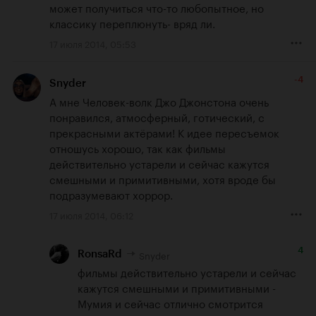
может получиться что-то любопытное, но 
классику переплюнуть- вряд ли.
17 июля 2014, 05:53
-4
Snyder
А мне Человек-волк Джо Джонстона очень 
понравился, атмосферный, готический, с 
прекрасными актёрами! К идее пересъемок 
отношусь хорошо, так как фильмы 
действительно устарели и сейчас кажутся 
смешными и примитивными, хотя вроде бы 
подразумевают хоррор.
17 июля 2014, 06:12
4
Snyder
RonsaRd
фильмы действительно устарели и сейчас 
кажутся смешными и примитивными - 
Мумия и сейчас отлично смотрится