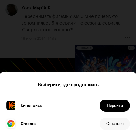
Kom_Myp3uK
Переснимать фильмы? Хм... Мне почему-то 
вспомнилась 5-я серия 4-го сезона, сериала 
'Сверхъестественное'!!
18 июля 2014, 14:13
РЕКЛАМА