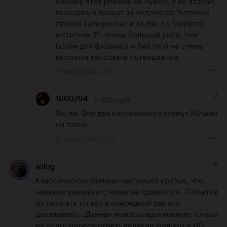
никому этот ремейк не нужен, а во вторых, 
выходить в прокат за неделю до 'Бэтмена 
против Супермена' и за две до 'Первого 
мстителя 3' - очень большой риск, тем 
более для фильма с и без того не очень 
высоким кассовым потенциалом.
17 июля 2014, 09:11
2
19Taras97
1660794
Во, во. Эти два кинокомикса порвут Мумию 
на тапки.
17 июля 2014, 12:02
5
solog
Классические фильмы настолько крутые, что 
никакие ремейки с ними не сравнятся...Попытки 
их снимать только в очередной раз это 
доказывают...Данная новость вдохновляет только 
на одно: пересмотреть великие фильмы в HD 