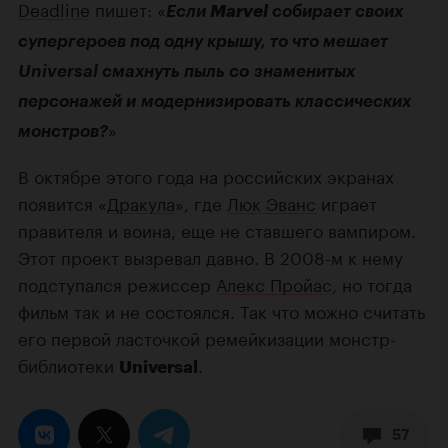
Deadline
пишет: «
Если
Marvel
собирает своих
супергероев под одну крышу, то что мешает
Universal смахнуть пыль со знаменитых
персонажей и модернизировать классических
»
монстров?
В октябре этого года на российских экранах
появится «
Дракула
», где
Люк Эванс
играет
правителя и воина, еще не ставшего вампиром.
Этот проект вызревал давно. В 2008-м к нему
подступался режиссер
Алекс Пройас
, но тогда
фильм так и не состоялся. Так что можно считать
его первой ласточкой ремейкизации монстр-
библиотеки
.
Universal
57