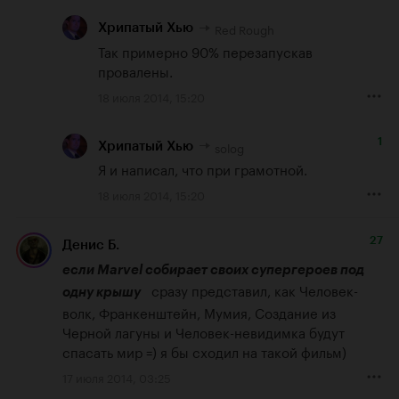
Red Rough
Хрипатый Хью
Так примерно 90% перезапускав 
провалены.
18 июля 2014, 15:20
1
solog
Хрипатый Хью
Я и написал, что при грамотной.
18 июля 2014, 15:20
27
Денис Б.
если Marvel собирает своих супергероев под 
   сразу представил, как Человек-
одну крышу
волк, Франкенштейн, Мумия, Создание из 
Черной лагуны и Человек-невидимка будут 
спасать мир =) я бы сходил на такой фильм)
17 июля 2014, 03:25