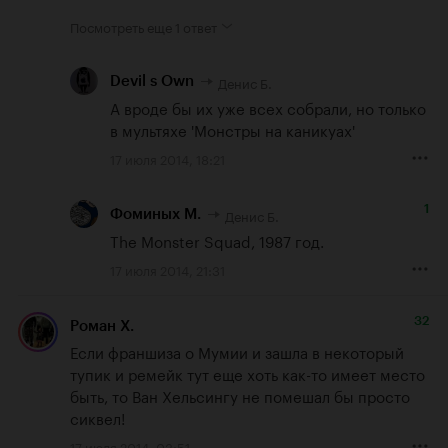
Посмотреть еще
1 ответ
Денис Б.
Devil s Own
А вроде бы их уже всех собрали, но только 
в мультяхе 'Монстры на каникуах'
17 июля 2014, 18:21
1
Денис Б.
Фоминых М.
The Monster Squad, 1987 год.
17 июля 2014, 21:31
32
Роман Х.
Если франшиза о Мумии и зашла в некоторый 
тупик и ремейк тут еще хоть как-то имеет место 
быть, то Ван Хельсингу не помешал бы просто 
сиквел!
17 июля 2014, 03:51