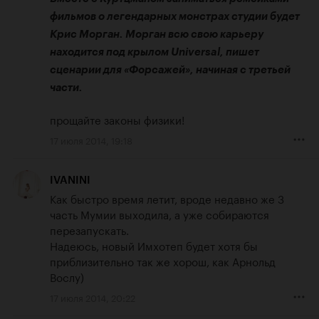
фильмов о легендарных монстрах студии будет 
Крис Морган. Морган всю свою карьеру 
находится под крылом Universal, пишет 
сценарии для «Форсажей», начиная с третьей 
части.
прощайте законы физики!
17 июля 2014, 19:18
IVANINI
Как быстро время летит, вроде недавно же 3 
часть Мумии выходила, а уже собираются 
перезапускать.

Надеюсь, новый Имхотеп будет хотя бы 
приблизительно так же хорош, как Арнольд 
Вослу)
17 июля 2014, 20:22