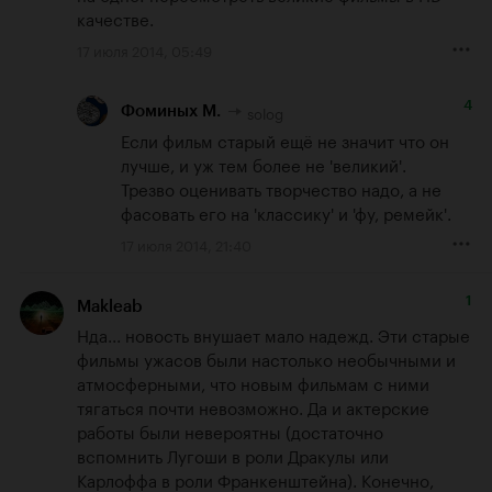
качестве.
17 июля 2014, 05:49
4
solog
Фоминых М.
Если фильм старый ещё не значит что он 
лучше, и уж тем более не 'великий'.

Трезво оценивать творчество надо, а не 
фасовать его на 'классику' и 'фу, ремейк'.
17 июля 2014, 21:40
1
Makleab
Нда... новость внушает мало надежд. Эти старые 
фильмы ужасов были настолько необычными и 
атмосферными, что новым фильмам с ними 
тягаться почти невозможно. Да и актерские 
работы были невероятны (достаточно 
вспомнить Лугоши в роли Дракулы или 
Карлоффа в роли Франкенштейна). Конечно, 