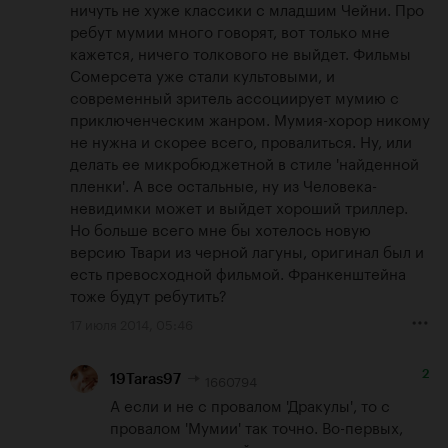
ничуть не хуже классики с младшим Чейни. Про 
ребут мумии много говорят, вот только мне 
кажется, ничего толкового не выйдет. Фильмы 
Сомерсета уже стали культовыми, и 
современный зритель ассоциирует мумию с 
приключенческим жанром. Мумия-хорор никому 
не нужна и скорее всего, провалиться. Ну, или 
делать ее микробюджетной в стиле 'найденной 
пленки'. А все остальные, ну из Человека-
невидимки может и выйдет хороший триллер. 
Но больше всего мне бы хотелось новую 
версию Твари из черной лагуны, оригинал был и 
есть превосходной фильмой. Франкенштейна 
тоже будут ребутить?
17 июля 2014, 05:46
2
1660794
19Taras97
А если и не с провалом 'Дракулы', то с 
провалом 'Мумии' так точно. Во-первых, 