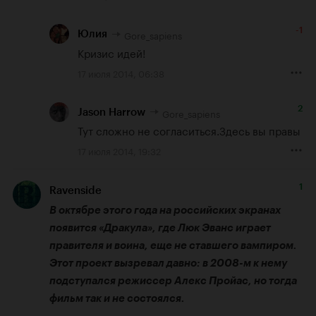
-1
Gore_sapiens
Юлия
Кризис идей!
17 июля 2014, 06:38
2
Gore_sapiens
Jason Harrow
Тут сложно не согласиться.Здесь вы правы
17 июля 2014, 19:32
1
Ravenside
В октябре этого года на российских экранах 
появится «Дракула», где Люк Эванс играет 
правителя и воина, еще не ставшего вампиром. 
Этот проект вызревал давно: в 2008-м к нему 
подступался режиссер Алекс Пройас, но тогда 
фильм так и не состоялся.