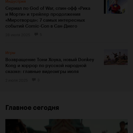
Индустрия
Сериал по God of War, спин-офф «Рика
и Морти» и трейлер продолжения
«Миротворца»: 7 самых интересных
событий Comic-Con в Сан-Диего
28 июля 2025
5
Игры
Возвращение Тони Хоука, новый Donkey
Kong и хоррор по русской народной
сказке: главные видеоигры июля
2 июля 2025
3
Главное сегодня