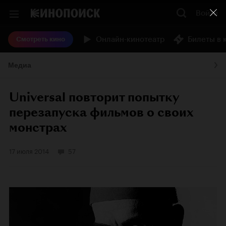
Войти
Онлайн-кинотеатр
Билеты в 
Смотреть кино
Медиа
Universal повторит попытку
перезапуска фильмов о своих
монстрах
17 июля 2014
57