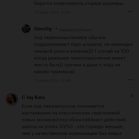
берутся переснимать старые шедевры.
17 июля 2014, 17:34
HesleElsJohnson
Gerc0g
под переосмыслением обычно 
подразумевают пару штрихов, не имеющих 
никакой роли и влияния))) 1 случай на 100 
когда реальное переосмысление имеет 
место быть)) причем я даже с ходу не 
назову примеров)
17 июля 2014, 17:48
3
C-Jay Kate
Если под перезапуском понимается 
наслаивание на классических персонажей 
новых мотивов/способностей/мест действий, 
шансы на успех 50/50 - это гораздо меньше, 
чем у качественной экранизации без новых 