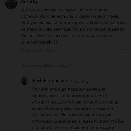
4
Gerc0g
идиотская затея. в старых классических 
фильмах ужасов есть свой шарм и свой стиль. 
Они узнаваемы и неповторимы. Никто же заново 
не перерисовывает Ван Гога и не переписывает 
Эдгара По?! отчего же такое неуважение к 
кинематографу?((
17 июля 2014, 12:23
Посмотреть еще
6 ответов
Gerc0g
HesleElsJohnson
Ремейк это еще переосмысление 
оригинального произведение. Но к 
сожалению, достойных ремейков очень 
мало. Но все равно не могу с вами не 
согласиться. На полках пылятся куча 
отличных сценариев, и вместо того что бы 
взяться за их экранизации киностудии 