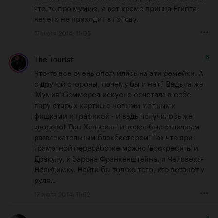
что-то про мумию, а вот кроме принца Египта 
нечего не приходит в голову.
17 июля 2014, 11:05
6
The Tourist
Что-то все очень ополчились на эти ремейки. А 
с другой стороны, почему бы и нет? Ведь та же 
'Мумия' Соммерса искусно сочетала в себе 
пару старых картин с новыми модными 
фишками и графикой - и ведь получилось же 
здорово! 'Ван Хельсинг' и вовсе был отличным 
развлекательным блокбастером! Так что при 
грамотной переработке можно 'воскресить' и 
Дракулу, и барона Франкенштейна, и Человека-
Невидимку. Найти бы только того, кто встанет у 
руля...
17 июля 2014, 11:52