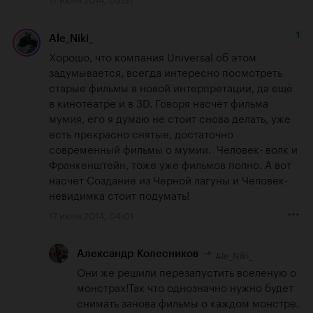
1
Ale_Niki_
Хорошо, что компания Universal об этом 
задумывается, всегда интересно посмотреть 
старые фильмы в новой интерпретации, да ещё 
в кинотеатре и в 3D. Говоря насчёт фильма 
мумия, его я думаю не стоит снова делать, уже 
есть прекрасно снятые, достаточно 
современный фильмы о мумии.  Человек- волк и 
Франкенштейн, тоже уже фильмов полно. А вот 
насчет Создание из Черной лагуны и Человек-
невидимка стоит подумать!
17 июля 2014, 04:01
Ale_Niki_
Александр Колесников
Они же решили перезапустить вселеную о 
монстрах!Так что однозначно нужно будет 
снимать занова фильмы о каждом монстре.