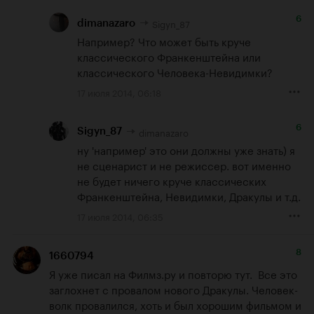
6
Sigyn_87
dimanazaro
Например? Что может быть круче 
классического Франкенштейна или 
классического Человека-Невидимки?
17 июля 2014, 06:18
6
dimanazaro
Sigyn_87
ну 'например' это они должны уже знать) я 
не сценарист и не режиссер. вот именно 
не будет ничего круче классических 
Франкенштейна, Невидимки, Дракулы и т.д.
17 июля 2014, 06:35
8
1660794
Я уже писал на Филмз.ру и повторю тут.  Все это 
заглохнет с провалом нового Дракулы. Человек-
волк провалился, хоть и был хорошим фильмом и 