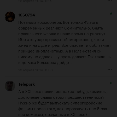
23 апреля 2014, 11:29
6
1660794
Повалила космоопера. Вот только Флэш в 
современных реалиях? Сомнительно. Снять 
правильного Флэша в наше время не рискнут. 
Ибо это убер-правильный американец, что и 
жнец и на дуде игрец. Все спасает и соблазняет 
принцес инопланетных. А в Нолан-стайл он 
никому не сдался. Ну пусть делают. Так глядишь 
и до Бака Роджерса дойдет.
23 апреля 2014, 11:30
5
Telepork
А в XXI веке появились какие-нибудь комиксы, 
достойные славы своих предшественников?

Нужно же будет выпускать супергеройские 
фильмы после того, как перезапустят по 5 раз 
все комиксы, созданные в XX веке?