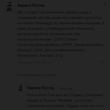
6
Лариса Поттер
Мы с подругой несколько недель назад в 
очередной раз обсуждании и делали прогнозы 
на планы Голливуда по экранизациям франчиз. В 
след за модой супергероиской тематикой ,

должна поднятся космическая или 
околокосмическая . 2014:Стражи 
Галактики,Трансфомеры 42015 :Звездные войны 
Эпизод7, 2016: День независимости2, 
Прометей2, Аватар2, и т.д
23 апреля 2014, 09:53
Посмотреть еще
2 ответа
Maj Zod
Лариса Поттер
Относятся :) но все же 'Стражы Галактики' 
входят в 'Космос Марвел' , а это уже 
отдельная категория. Гордон тоже по сути 