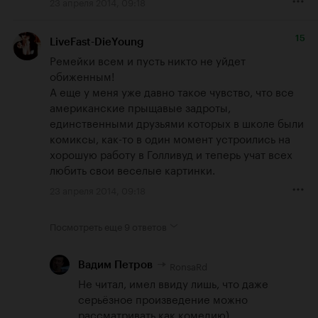
23 апреля 2014, 09:18
15
LiveFast-DieYoung
Ремейки всем и пусть никто не уйдет 
обиженным!

А еще у меня уже давно такое чувство, что все 
американские прыщавые задроты, 
единственными друзьями которых в школе были 
комиксы, как-то в один момент устроились на 
хорошую работу в Голливуд и теперь учат всех 
любить свои веселые картинки.
23 апреля 2014, 09:18
Посмотреть еще
9 ответов
RonsaRd
Вадим Петров
Не читал, имел ввиду лишь, что даже 
серьёзное произведение можно 
рассматривать как комедию)