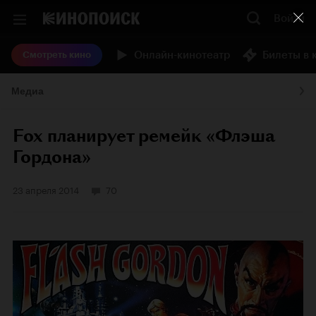
Войти
Онлайн-кинотеатр
Билеты в 
Смотреть кино
Медиа
Fox планирует ремейк «Флэша
Гордона»
23 апреля 2014
70