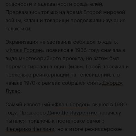
опасности и адекватности создателей.
Прервавшись только на время Второй мировой
войны, Флэш и товарищи продолжили изучение
галактики.
Экранизация не заставила себя долго ждать.
«
Флэш Гордон
» появился в 1936 году сначала в
виде многосерийного проекта, но затем был
перемонтирован в один фильм. Герой пережил и
несколько реинкарнаций на телевидении, а в
начале 1970-х ремейк собрался снять
Джордж
Лукас
.
Самый известный «
Флэш Гордон
» вышел в 1980
году. Продюсер
Дино Де Лаурентис
поначалу
пытался привлечь к постановке самого
Федерико Феллини
, но в итоге режиссерское