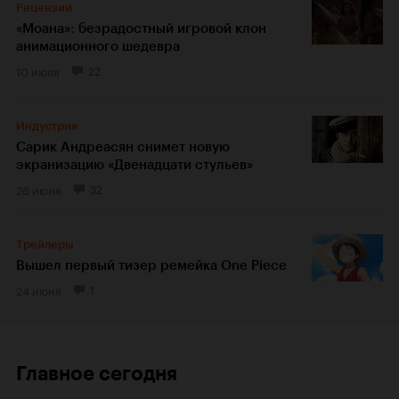
Рецензии
«Моана»: безрадостный игровой клон
анимационного шедевра
10 июля
22
Индустрия
Сарик Андреасян снимет новую
экранизацию «Двенадцати стульев»
26 июня
32
Трейлеры
Вышел первый тизер ремейка One Piece
24 июня
1
Главное сегодня