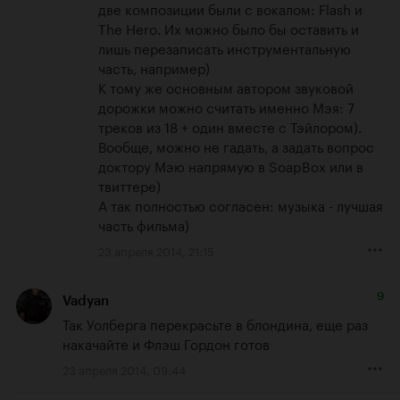
две композиции были с вокалом: Flash и 
The Hero. Их можно было бы оставить и 
лишь перезаписать инструментальную 
часть, например)

К тому же основным автором звуковой 
дорожки можно считать именно Мэя: 7 
треков из 18 + один вместе с Тэйлором). 
Вообще, можно не гадать, а задать вопрос 
доктору Мэю напрямую в SoapBox или в 
твиттере)

А так полностью согласен: музыка - лучшая 
часть фильма)
23 апреля 2014, 21:15
9
Vadyan
Так Уолберга перекрасьте в блондина, еще раз 
накачайте и Флэш Гордон готов
23 апреля 2014, 09:44