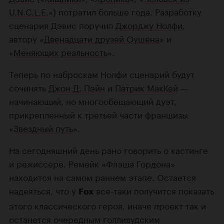
U.N.C.L.E.
») потратил больше года. Разработку
сценария Дэвис поручил
Джорджу Нолфи
,
автору «
Двенадцати друзей Оушена
» и
«
Меняющих реальность
».
Теперь по наброскам Нолфи сценарий будут
сочинять
Джон Д. Пэйн
и
Патрик МакКей
—
начинающий, но многообещающий дуэт,
прикрепленный к третьей части франшизы
«
Звездный путь
».
На сегодняшний день рано говорить о кастинге
и режиссере. Ремейк «Флэша Гордона»
находится на самом раннем этапе. Остается
надеяться, что у
все-таки получится показать
Fox
этого классического героя, иначе проект так и
останется очередным голливудским