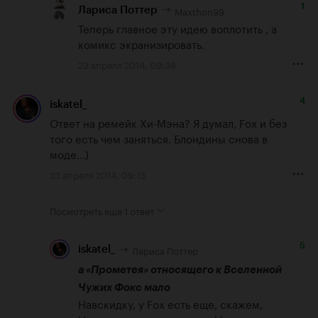
1
Maxthon99
Лариса Поттер
Теперь главное эту идею воплотить , а 
комикс экранизировать.
23 апреля 2014, 09:38
4
iskatel_
Ответ на ремейк Хи-Мэна? Я думал, Fox и без 
того есть чем заняться. Блондины снова в 
моде...)
23 апреля 2014, 09:13
Посмотреть еще
1 ответ
5
Лариса Поттер
iskatel_
а «Прометея» относящего к Вселенной 
Чужих Фокс мало
Навскидку, у Fox есть еще, скажем, 