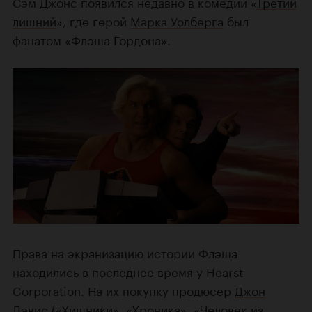
Сэм Джонс появился недавно в комедии «
Третий
лишний
», где герой
Марка Уолберга
был
фанатом «Флэша Гордона».
Права на экранизацию истории Флэша
находились в последнее время у Hearst
Corporation. На их покупку продюсер
Джон
Дэвис
(«
Хищники
», «
Хроника
», «
Человек из