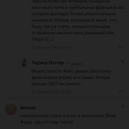
'Фантастическая четверка' (создание 
кассового хита и прибыльной франшизы из 
которой выглядит более реалистичным, 
нежели из Флэша, по крайней мере, это 
было так на этапе, предшествующем 
оглашению кастинговых решений) или 
'Люди X'...)
23 апреля 2014, 09:47
4
iskatel_
Лариса Поттер
Верно, просто Фокс решил запастись 
франчизами впрок) все равно Флэша 
раньше 2017 не снимут.
23 апреля 2014, 10:00
5
lamusic
симпатичный игрок в поло и выпускник Йеля 
Флэш - да,это наш герой!