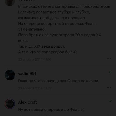
В поисках свежего материала для блокбастеров 
Голливуд копает всё глубже и глубже, 
заглядывает всё дальше в прошлое.

На очереди колоритный персонаж Флэш.

Замечательно!

Пора браться за супергероев 20-х годов XX 
века.

Так и до XIX века дойдут.

А там что за супергерои были?
23 апреля 2014, 11:16
6
vadim991
Главное чтобы саундтрек Queen оставили
23 апреля 2014, 11:22
4
Alex Croft
Ну вот дошла очередь и до Флэша(