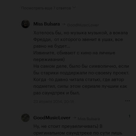
Посмотреть еще
7 ответов
GoodMusicLover
Miss Bulsara
Хотелось бы, но музыка музыкой, а вокала 
Фредди,  от которого звенит в ушах, все 
равно не будет... 

Извините, сбивают с кино на личные 
переживания)

На самом деле, было бы символично, если 
бы старики поддержали по-своему проект. 
Когда -то давно читала статью, где автор 
подметил, силы этом сериале лучшим как 
раз саундтрек и был.
23 апреля 2014, 20:16
1
Miss Bulsara
GoodMusicLover
Ну, не стоит преувеличивать) В 
оригинальном саундтреке по сути лишь 