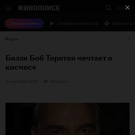
Войти
Онлайн-кинотеатр
Билеты в 
Смотреть кино
Медиа
Билли Боб Торнтон мечтает о
космосе
15 сентября 2005
Обсудить