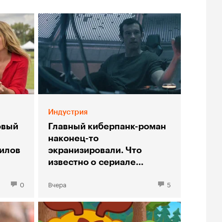
Индустрия
овый
Главный киберпанк-роман
наконец-то
илов
экранизировали. Что
известно о сериале
«Нейромант»
0
Вчера
5