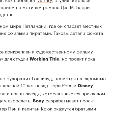
нарием по мотивам романа Дж. М. Бэрри
одство.
ном мире Нетландии, где он спасает местных
ние со злыми пиратами. Таковы детали сюжета
же
прикреплен
к художественному фильму
а» для студии
, но проект пока
Working Title
но будоражит Голливуд, несмотря на скромные
вышедшей 10 лет назад.
Гэри Росс
и
Disney
эн и ловцы звезд
», которая является приквелом
щем взрослеть.
разрабатывает проект
Sony
тер Пэн и капитан Крюк окажутся братьями