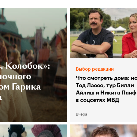
. Колобок»:
Выбор редакции
лочного
Что смотреть дома: н
ом Гарика
Тед Лассо, тур Билли
Айлиш и Никита Панф
а
в соцсетях МВД
Вчера