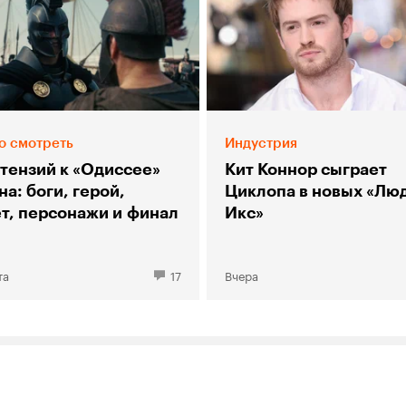
о смотреть
Индустрия
етензий к «Одиссее»
Кит Коннор сыграет
а: боги, герой,
Циклопа в новых «Лю
т, персонажи и финал
Икс»
та
17
Вчера