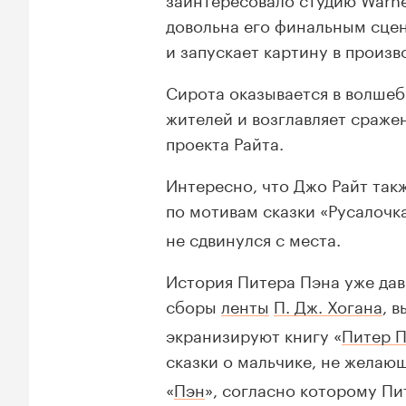
довольна его финальным сце
и запускает картину в произв
Сирота оказывается в волшеб
жителей и возглавляет сраже
проекта Райта.
Интересно, что Джо Райт так
по мотивам сказки «Русалочк
не сдвинулся с места.
История Питера Пэна уже дав
сборы
ленты
П. Дж. Хогана
, 
экранизируют книгу «
Питер П
сказки о мальчике, не желаю
«
Пэн
», согласно которому Пи