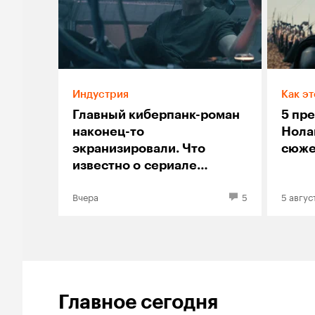
Индустрия
Как эт
Главный киберпанк-роман
5 пр
наконец-то
Нолан
экранизировали. Что
сюже
известно о сериале
«Нейромант»
Вчера
5
5 авгус
Главное сегодня