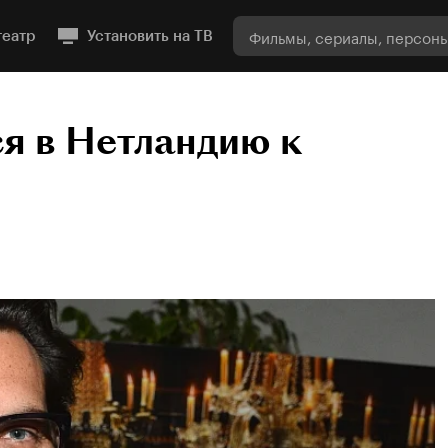
театр
Установить на ТВ
я в Нетландию к