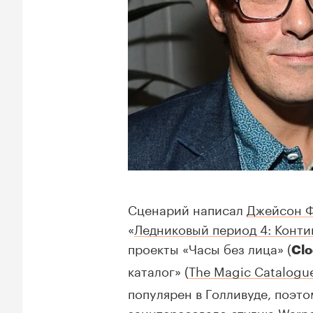
Сценарий написал
Джейсон 
«
Ледниковый период 4: Конт
проекты «Часы без лица» (
Clo
каталог» (
The Magic Catalogu
популярен в Голливуде, поэт
заинтересовало студию Warne