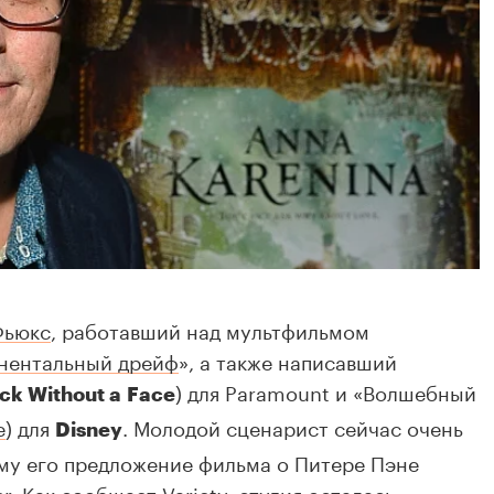
Фьюкс
, работавший над мультфильмом
инентальный дрейф
», а также написавший
) для Paramount и «Волшебный
ck Without a Face
e
) для
. Молодой сценарист сейчас очень
Disney
ому его предложение фильма о Питере Пэне
r. Как сообщает
Variety
, студия осталась