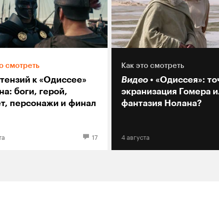
о смотреть
Как это смотреть
етензий к «Одиссее»
Видео
«Одиссея»: то
а: боги, герой,
экранизация Гомера и
т, персонажи и финал
фантазия Нолана?
та
17
4 августа