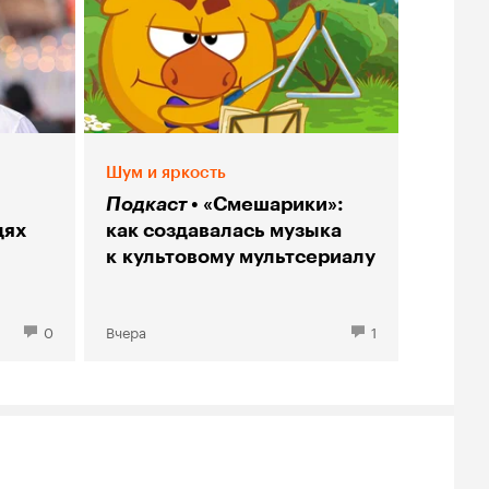
Шум и яркость
Подкаст
«Смешарики»:
дях
как создавалась музыка
к культовому мультсериалу
0
Вчера
1