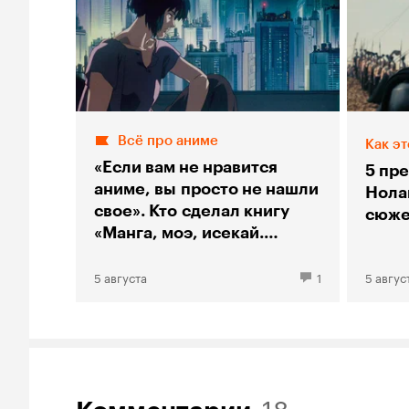
Всё про аниме
Как эт
«Если вам не нравится
5 пр
аниме, вы просто не нашли
Нолан
свое». Кто сделал книгу
сюже
«Манга, моэ, исекай.
Большой гид по аниме»
5 августа
1
5 авгус
18