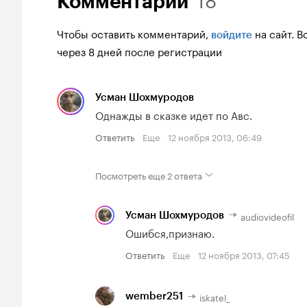
Комментарии
Чтобы оставить комментарий,
на сайт.
В
войдите
через 8 дней после регистрации
Усман Шохмуродов
Однажды в сказке идет по Авс.
Ответить
Еще
12 ноября 2013, 06:49
Посмотреть еще
2 ответа
audiovideofil
Усман Шохмуродов
Ошибся,признаю.
Ответить
Еще
12 ноября 2013, 07:45
iskatel_
wember251