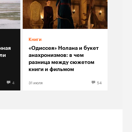
Книги
чная
«Одиссея» Нолана и букет
ли
анахронизмов: в чем
разница между сюжетом
книги и фильмом
4
31 июля
54